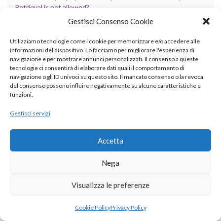
Retrieval is not allowed?
Gestisci Consenso Cookie
Perché Docker non è una macchina virtuale
Utilizziamo tecnologie come i cookie per memorizzare e/o accedere alle
Thunderbird su Ubuntu: attenzione al cambio dei canali Snap
informazioni del dispositivo. Lo facciamo per migliorare l'esperienza di
navigazione e per mostrare annunci personalizzati. Il consenso a queste
tecnologie ci consentirà di elaborare dati quali il comportamento di
navigazione o gli ID univoci su questo sito. Il mancato consenso o la revoca
del consenso possono influire negativamente su alcune caratteristiche e
COMMENTI RECENTI
funzioni.
Marco
su
Mirthconnect: ottimizzazione delle connessioni DB
Gestisci servizi
Marco Papini
su
Mirthconnect: ottimizzazione delle
connessioni DB
Accetta
Marco
su
Martorèo
Nega
Valdo
su
Martorèo
Visualizza le preferenze
Marco
su
Importare filtri di Thunderbird in un altro account
Cookie Policy
Privacy Policy
Ronny
su
Importare filtri di Thunderbird in un altro account