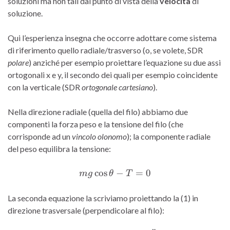
soluzioni ma non tali dal punto di vista della
velocità
di
soluzione.
Qui l’esperienza insegna che occorre adottare come sistema
di riferimento quello radiale/trasverso (o, se volete, SDR
polare
) anziché per esempio proiettare l’equazione su due assi
ortogonali x e y, il secondo dei quali per esempio coincidente
con la verticale (SDR
ortogonale cartesiano
).
Nella direzione radiale (quella del filo) abbiamo due
componenti la forza peso e la tensione del filo (che
corrisponde ad un
vincolo
olonomo
); la componente radiale
del peso equilibra la tensione:
c
o
s
mg \cos \theta - T = 0
−
=
0
m
g
θ
T
La seconda equazione la scriviamo proiettando la (1) in
direzione trasversale (perpendicolare al filo):