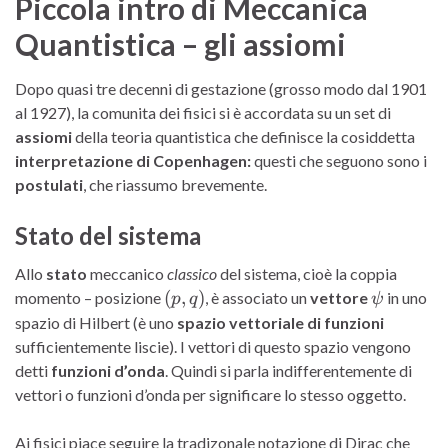
Piccola intro di Meccanica
Quantistica – gli assiomi
Dopo quasi tre decenni di gestazione (grosso modo dal 1901
al 1927), la comunita dei fisici si è accordata su un set di
assiomi
della teoria quantistica che definisce la cosiddetta
interpretazione di Copenhagen:
questi che seguono sono i
postulati
, che riassumo brevemente.
Stato del sistema
Allo
stato
meccanico
classico
del sistema, cioè la coppia
(p,q)
\psi
(
,
)
momento – posizione
, è associato un
vettore
in uno
p
q
ψ
spazio di Hilbert (è uno
spazio vettoriale di funzioni
sufficientemente liscie). I vettori di questo spazio vengono
detti
funzioni d’onda
. Quindi si parla indifferentemente di
vettori o funzioni d’onda per significare lo stesso oggetto.
Ai fisici piace seguire la tradizonale notazione di Dirac che