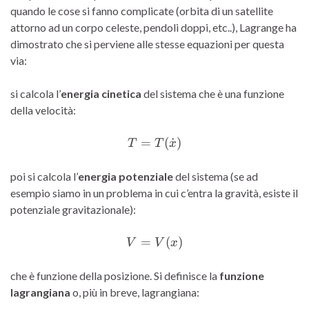
quando le cose si fanno complicate (orbita di un satellite
attorno ad un corpo celeste, pendoli doppi, etc..), Lagrange ha
dimostrato che si perviene alle stesse equazioni per questa
via:
si calcola l’
energia cinetica
del sistema che è una funzione
della velocità:
=
T = T(\dot{x})
(
˙
)
T
T
x
poi si calcola l’
energia potenziale
del sistema (se ad
esempio siamo in un problema in cui c’entra la gravità, esiste il
potenziale gravitazionale):
=
V = V(x)
(
)
V
V
x
che è funzione della posizione. Si definisce la
funzione
lagrangiana
o, più in breve, lagrangiana: