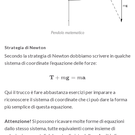
Pendolo matematico
Strategia di Newton
Secondo la strategia di Newton dobbiamo scrivere in qualche
sistema di coordinate l’equazione delle forze:
T
g
\mathbf{T} + m\mathbf
a
+
=
m
m
Qui il trucco è fare abbastanza esercizi per imparare a
riconoscere il sistema di coordinate che ci può dare la forma
più semplice di questa equazione.
Attenzione!
Si possono ricavare molte forme di equazioni
dallo stesso sistema, tutte equivalenti come insieme di