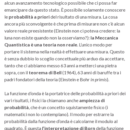
alcun avanzamento tecnologico possibile che ci possa far
emancipare da questo stato. È possibile solamente conoscere
le
probabilità a priori
del risultato di una misura. La cosa
ancora più sconvolgente è che prima di misurare non c’è alcun
valore reale preesistente (Einstein non ci poteva credere: la
luna non esiste quando non la osserviamo?):
la Meccanica
Quantistica è una teoria non reale
. L’unico modo per
portare il sistema nella realtà è effettuare una misura. Questo
è senza dubbio lo scoglio concettuale più arduo da accettare,
tanto che ci abbiamo messo 63 anni a metterci una pietra
sopra, con il
teorema di Bell
(1964), 63 anni di baruffe tra i
padri fondatori della teoria (Einstein e Bohr
in primis
).
La funzione d’onda è la portatrice delle probabilità a priori dei
vari risultati, i fisici la chiamano anche
ampiezza di
probabilità
, che è un concetto squistamente fisico (i
matematici non lo contemplano). Il modo per estrarre la
probabilità dalla funzione d’onda è calcolarne il modulo al
quadrato. È questa
l’interpretazione di Born
della funzione