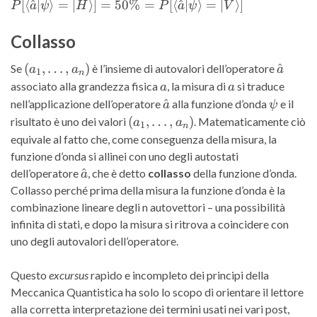
= 5
[⟨
^
∣
⟩
=
∣
⟩]
=
50%
=
[⟨
^
∣
⟩
=
∣
⟩]
P
a
ψ
H
P
a
ψ
V
P[\l
Collasso
(a_1,
\hat{
(
,
…
,
)
^
Se
è l’insieme di autovalori dell’operatore
a
a
a
1
n
\ldots,
a
a
associato alla grandezza fisica
, la misura di
si traduce
a
a
a_n)
\hat{a}
\psi
^
nell’applicazione dell’operatore
alla funzione d’onda
e il
a
ψ
(a_1,
(
,
…
,
)
risultato è uno dei valori
. Matematicamente ciò
a
a
1
n
\ldots,
equivale al fatto che, come conseguenza della misura, la
a_n)
funzione d’onda si allinei con uno degli autostati
\hat{a}
^
dell’operatore
, che è detto
collasso
della funzione d’onda.
a
Collasso perché prima della misura la funzione d’onda è la
combinazione lineare degli n autovettori – una possibilità
infinita di stati, e dopo la misura si ritrova a coincidere con
uno degli autovalori dell’operatore.
Questo
excursus
rapido e incompleto dei principi della
Meccanica Quantistica ha solo lo scopo di orientare il lettore
alla corretta interpretazione dei termini usati nei vari post,