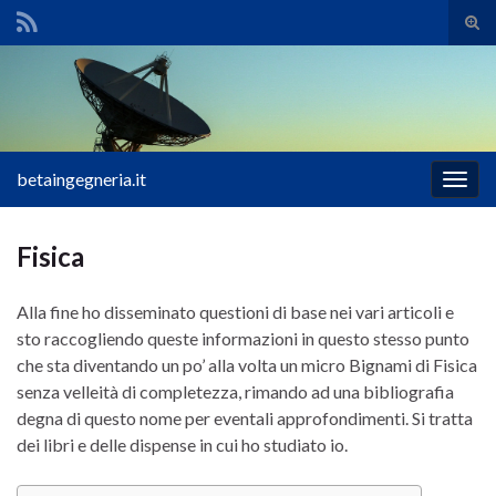
Atti
il
Search for:
mod
di
rice
betaingegneria.it
Attiv
la
navig
Fisica
Alla fine ho disseminato questioni di base nei vari articoli e
sto raccogliendo queste informazioni in questo stesso punto
che sta diventando un po’ alla volta un micro Bignami di Fisica
senza velleità di completezza, rimando ad una bibliografia
degna di questo nome per eventali approfondimenti. Si tratta
dei libri e delle dispense in cui ho studiato io.