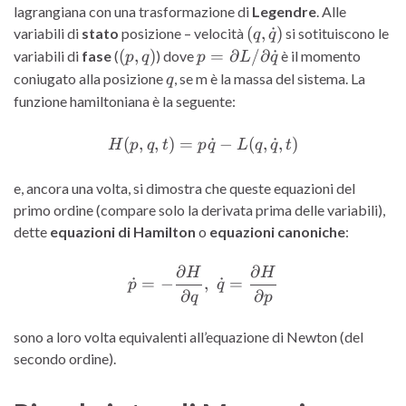
lagrangiana con una trasformazione di
Legendre
. Alle
(q,
(
,
˙
)
variabili di
stato
posizione – velocità
si sotituiscono le
q
q
\dot{q})
(p,
p =
(
,
)
=
∂
/
∂
˙
variabili di
fase
(
) dove
è il momento
p
q
p
L
q
q)
\partial
q
coniugato alla posizione
, se m è la massa del sistema. La
q
L /
funzione hamiltoniana è la seguente:
\partial
\dot{q}
(
,
,
)
=
H(p,q,t) = p\dot{q} - L(q,
˙
−
(
,
˙
,
)
H
p
q
t
p
q
L
q
q
t
e, ancora una volta, si dimostra che queste equazioni del
primo ordine (compare solo la derivata prima delle variabili),
dette
equazioni di Hamilton
o
equazioni canoniche
:
∂
∂
H
H
\dot{p} = -\frac{\partial 
˙
=
−
,
˙
=
p
q
∂
∂
q
p
sono a loro volta equivalenti all’equazione di Newton (del
secondo ordine).