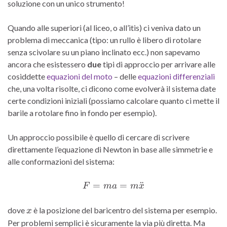
soluzione con un unico strumento!
Quando alle superiori (al liceo, o all’itis) ci veniva dato un
problema di meccanica (tipo: un rullo è libero di rotolare
senza scivolare su un piano inclinato ecc.) non sapevamo
ancora che esistessero
due
tipi di approccio per arrivare alle
cosiddette
equazioni del moto
– delle
equazioni differenziali
che, una volta risolte, ci dicono come evolverà il sistema date
certe condizioni iniziali (possiamo calcolare quanto ci mette il
barile a rotolare fino in fondo per esempio).
Un approccio possibile è quello di cercare di scrivere
direttamente l’equazione di Newton in base alle simmetrie e
alle conformazioni del sistema:
=
F = ma = m \ddot{x}
=
¨
F
ma
m
x
x
dove
è la posizione del baricentro del sistema per esempio.
x
Per problemi semplici è sicuramente la via più diretta. Ma