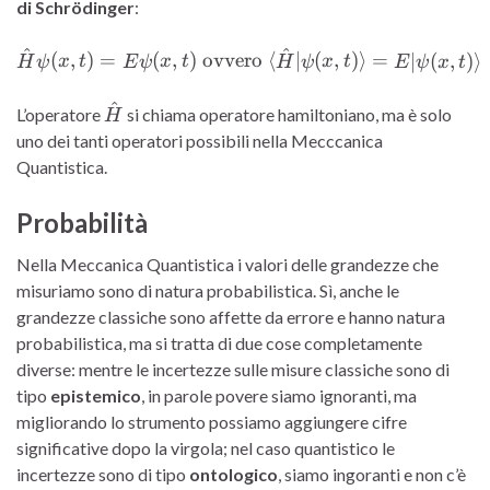
di Schrödinger
:
^
^
\hat{H} \psi (x,t) = E \psi
(
,
)
=
(
,
)
ovvero
⟨
∣
(
,
)⟩
=
∣
(
,
)⟩
H
ψ
x
t
E
ψ
x
t
H
ψ
x
t
E
ψ
x
t
^
\hat{H}
L’operatore
si chiama operatore hamiltoniano, ma è solo
H
uno dei tanti operatori possibili nella Mecccanica
Quantistica.
Probabilità
Nella Meccanica Quantistica i valori delle grandezze che
misuriamo sono di natura probabilistica. Sì, anche le
grandezze classiche sono affette da errore e hanno natura
probabilistica, ma si tratta di due cose completamente
diverse: mentre le incertezze sulle misure classiche sono di
tipo
epistemico
, in parole povere siamo ignoranti, ma
migliorando lo strumento possiamo aggiungere cifre
significative dopo la virgola; nel caso quantistico le
incertezze sono di tipo
ontologico
, siamo ingoranti e non c’è