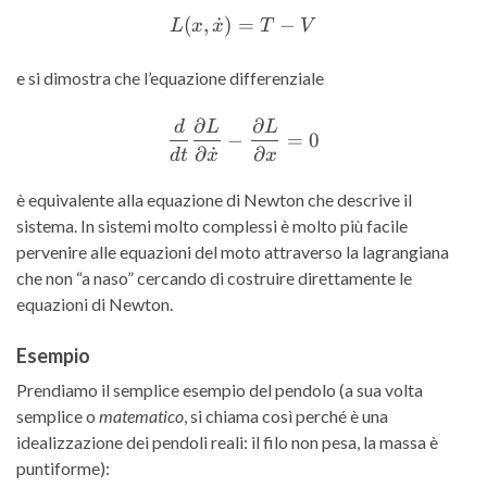
(
,
˙
)
=
L(x, \dot{x}) = T - V
−
L
x
x
T
V
e si dimostra che l’equazione differenziale
∂
∂
d
L
L
\frac{d}{dt}\frac{\partial
−
=
0
∂
˙
∂
d
t
x
x
è equivalente alla equazione di Newton che descrive il
sistema. In sistemi molto complessi è molto più facile
pervenire alle equazioni del moto attraverso la lagrangiana
che non “a naso” cercando di costruire direttamente le
equazioni di Newton.
Esempio
Prendiamo il semplice esempio del pendolo (a sua volta
semplice o
matematico
, si chiama così perché è una
idealizzazione dei pendoli reali: il filo non pesa, la massa è
puntiforme):