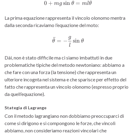
¨
0 + mg \sin \theta = ml\
0
+
s
i
n
=
m
g
θ
m
l
θ
La prima equazione rappresenta il vincolo olonomo mentra
dalla seconda ricaviamo l’equazione del moto:
g
¨
\ddot{\theta}= -\frac{g}{
=
−
s
i
n
θ
θ
l
Dài, non è stato difficile ma ci siamo imbattuti in due
problematiche tipiche del metodo newtoniano: abbiamo a
che fare con una forza (la tensione) che rappresenta un
ulteriore incognta nel sistema e che sparisce per effetto del
fatto che rappresenta un vincolo olonomo (espresso proprio
da quell’equazione).
Stategia di Lagrange
Con il metodo lagrangiano non dobbiamo preoccuparci di
come si dirigono e si compongono le forze, che vincoli
abbiamo, non consideriamo reazioni vincolari che