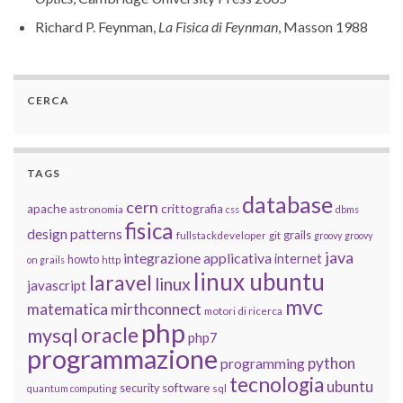
Richard P. Feynman,
La Fisica di Feynman
, Masson 1988
CERCA
TAGS
database
cern
apache
crittografia
astronomia
css
dbms
fisica
design patterns
grails
fullstackdeveloper
git
groovy
groovy
java
integrazione applicativa
internet
howto
on grails
http
linux ubuntu
laravel
linux
javascript
mvc
matematica
mirthconnect
motori di ricerca
php
oracle
mysql
php7
programmazione
python
programming
tecnologia
ubuntu
software
security
quantum computing
sql