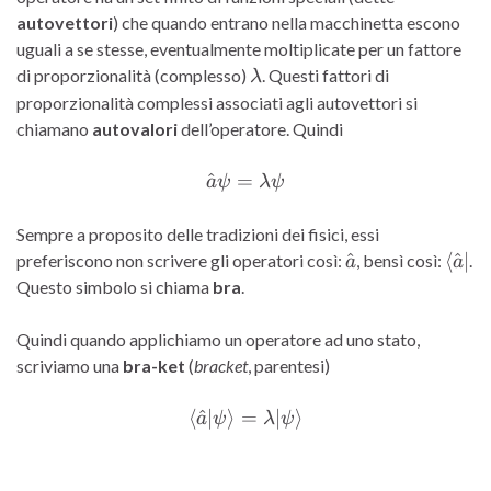
autovettori
) che quando entrano nella macchinetta escono
uguali a se stesse, eventualmente moltiplicate per un fattore
\lambda
di proporzionalità (complesso)
. Questi fattori di
λ
proporzionalità complessi associati agli autovettori si
chiamano
autovalori
dell’operatore. Quindi
^
=
\hat{a} \psi = \lambda \
a
ψ
λ
ψ
Sempre a proposito delle tradizioni dei fisici, essi
\hat{a}
\lan
^
⟨
^
∣
preferiscono non scrivere gli operatori così:
, bensì così:
.
a
a
Questo simbolo si chiama
bra
.
Quindi quando applichiamo un operatore ad uno stato,
scriviamo una
bra-ket
(
bracket
, parentesi)
⟨
^
∣
⟩
=
\langle \hat{a}|\psi\rang
∣
⟩
a
ψ
λ
ψ