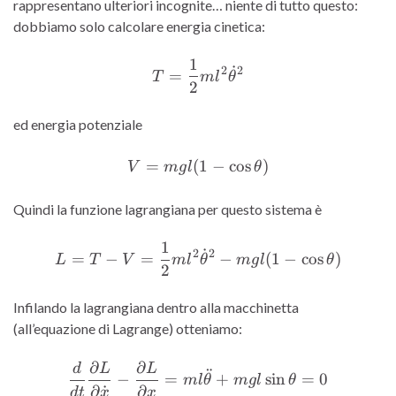
rappresentano ulteriori incognite… niente di tutto questo:
dobbiamo solo calcolare energia cinetica:
1
T = \frac{1}{2}ml^2\dot
˙
2
2
=
T
m
l
θ
2
ed energia potenziale
=
(
V = mgl(1-\cos\theta)
1
−
c
o
s
)
V
m
g
l
θ
Quindi la funzione lagrangiana per questo sistema è
1
L = T - V = \frac{1}{2}ml
˙
2
2
=
−
=
−
(
1
−
c
o
s
)
L
T
V
m
l
θ
m
g
l
θ
2
Infilando la lagrangiana dentro alla macchinetta
(all’equazione di Lagrange) otteniamo:
∂
∂
d
L
L
\frac{d}{dt}\frac{\partia
¨
−
=
+
s
i
n
=
0
m
l
θ
m
g
l
θ
∂
˙
∂
d
t
x
x