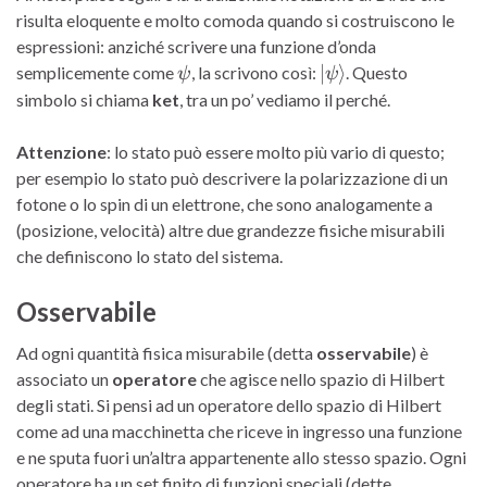
risulta eloquente e molto comoda quando si costruiscono le
espressioni: anziché scrivere una funzione d’onda
\psi
|\psi\rangle
∣
⟩
semplicemente come
, la scrivono così:
. Questo
ψ
ψ
simbolo si chiama
ket
, tra un po’ vediamo il perché.
Attenzione
: lo stato può essere molto più vario di questo;
per esempio lo stato può descrivere la polarizzazione di un
fotone o lo spin di un elettrone, che sono analogamente a
(posizione, velocità) altre due grandezze fisiche misurabili
che definiscono lo stato del sistema.
Osservabile
Ad ogni quantità fisica misurabile (detta
osservabile
) è
associato un
operatore
che agisce nello spazio di Hilbert
degli stati. Si pensi ad un operatore dello spazio di Hilbert
come ad una macchinetta che riceve in ingresso una funzione
e ne sputa fuori un’altra appartenente allo stesso spazio. Ogni
operatore ha un set finito di funzioni speciali (dette