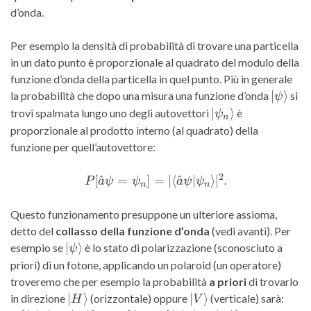
d’onda.
Per esempio la densità di probabilità di trovare una particella
in un dato punto è proporzionale al quadrato del modulo della
funzione d’onda della particella in quel punto. Più in generale
|\psi\r
∣
⟩
la probabilità che dopo una misura una funzione d’onda
si
ψ
|\psi_n\rangle
∣
⟩
trovi spalmata lungo uno degli autovettori
è
ψ
n
proporzionale al prodotto interno (al quadrato) della
funzione per quell’autovettore:
2
P[\hat{a}\psi = \psi_n] =
[
^
=
]
=
∣
⟨
^
∣
⟩
∣
.
P
a
ψ
ψ
a
ψ
ψ
n
n
|\langle\hat{a}\psi|\psi_n\rangle|^2
Questo funzionamento presuppone un ulteriore assioma,
detto del
collasso della funzione d’onda
(vedi avanti). Per
|\psi\rangle
∣
⟩
esempio se
è lo stato di polarizzazione (sconosciuto a
ψ
priori) di un fotone, applicando un polaroid (un operatore)
troveremo che per esempio la probabilità
a priori
di trovarlo
|H\rangle
|V\rangle
P[\l
∣
⟩
∣
⟩
in direzione
(orizzontale) oppure
(verticale) sarà:
H
V