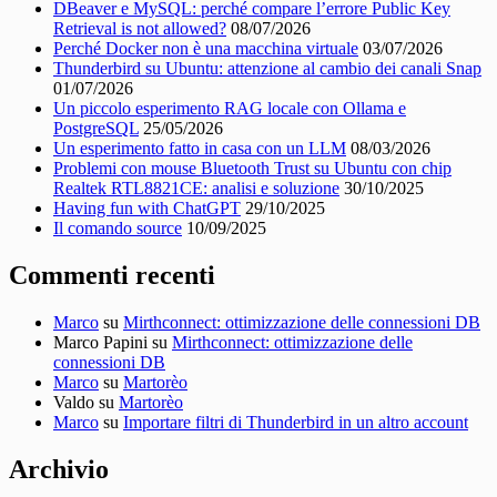
DBeaver e MySQL: perché compare l’errore Public Key
Retrieval is not allowed?
08/07/2026
Perché Docker non è una macchina virtuale
03/07/2026
Thunderbird su Ubuntu: attenzione al cambio dei canali Snap
01/07/2026
Un piccolo esperimento RAG locale con Ollama e
PostgreSQL
25/05/2026
Un esperimento fatto in casa con un LLM
08/03/2026
Problemi con mouse Bluetooth Trust su Ubuntu con chip
Realtek RTL8821CE: analisi e soluzione
30/10/2025
Having fun with ChatGPT
29/10/2025
Il comando source
10/09/2025
Commenti recenti
Marco
su
Mirthconnect: ottimizzazione delle connessioni DB
Marco Papini
su
Mirthconnect: ottimizzazione delle
connessioni DB
Marco
su
Martorèo
Valdo
su
Martorèo
Marco
su
Importare filtri di Thunderbird in un altro account
Archivio