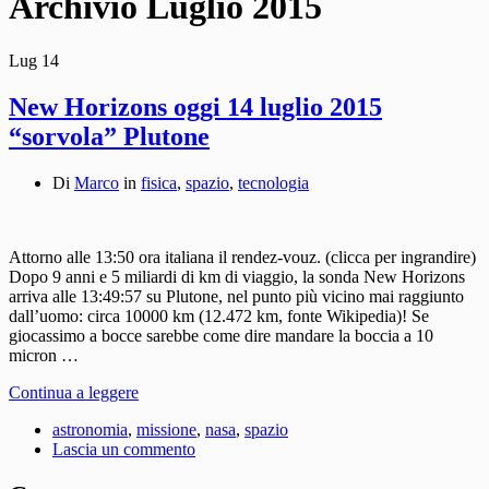
Archivio
Luglio 2015
Lug
14
New Horizons oggi 14 luglio 2015
“sorvola” Plutone
Di
Marco
in
fisica
,
spazio
,
tecnologia
Attorno alle 13:50 ora italiana il rendez-vouz. (clicca per ingrandire)
Dopo 9 anni e 5 miliardi di km di viaggio, la sonda New Horizons
arriva alle 13:49:57 su Plutone, nel punto più vicino mai raggiunto
dall’uomo: circa 10000 km (12.472 km, fonte Wikipedia)! Se
giocassimo a bocce sarebbe come dire mandare la boccia a 10
micron …
Continua a leggere
astronomia
,
missione
,
nasa
,
spazio
Lascia un commento