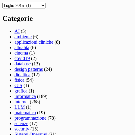
Archivio
Categorie
AI
(5)
ambiente
(6)
applicazioni cliniche
(8)
attualità
(6)
cinema
(1)
covid19
(2)
database
(13)
design patterns
(24)
didattica
(12)
fisica
(54)
GIS
(1)
grafica
(1)
informatica
(189)
internet
(268)
LLM
(1)
matematica
(19)
programmazione
(78)
scienze
(17)
security
(15)
Sistemi Operativi
(21)