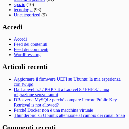
spazio
(10)
tecnologia
(93)
Uncategorized
(9)
Accedi
Accedi
Feed dei contenuti
Feed dei commenti
WordPress.org
Articoli recenti
Aggiornare il firmware UEFI su Ubuntu: la mia esperienza
con fwupd
Da Laravel 5.7 / PHP 7.4 a Laravel 8 / PHP 8.1: una
migrazione senza traumi
DBeaver e MySQL: perché compare l’errore Public Key
Retrieval is not allowed?
Perché Docker non è una macchina virtuale
Thunderbird su Ubuntu: attenzione al cambio dei canali Snap
Commenti recenti