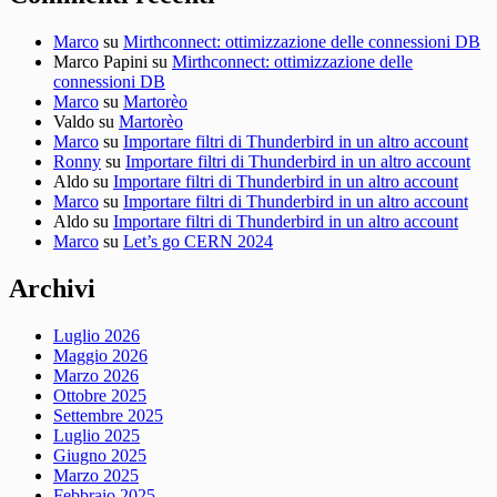
Marco
su
Mirthconnect: ottimizzazione delle connessioni DB
Marco Papini
su
Mirthconnect: ottimizzazione delle
connessioni DB
Marco
su
Martorèo
Valdo
su
Martorèo
Marco
su
Importare filtri di Thunderbird in un altro account
Ronny
su
Importare filtri di Thunderbird in un altro account
Aldo
su
Importare filtri di Thunderbird in un altro account
Marco
su
Importare filtri di Thunderbird in un altro account
Aldo
su
Importare filtri di Thunderbird in un altro account
Marco
su
Let’s go CERN 2024
Archivi
Luglio 2026
Maggio 2026
Marzo 2026
Ottobre 2025
Settembre 2025
Luglio 2025
Giugno 2025
Marzo 2025
Febbraio 2025