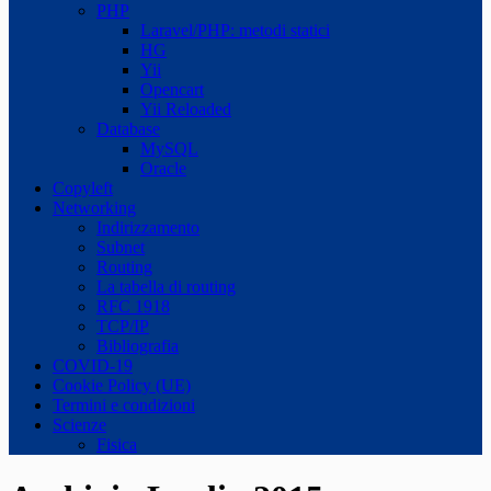
PHP
Laravel/PHP: metodi statici
HG
Yii
Opencart
Yii Reloaded
Database
MySQL
Oracle
Copyleft
Networking
Indirizzamento
Subnet
Routing
La tabella di routing
RFC 1918
TCP/IP
Bibliografia
COVID-19
Cookie Policy (UE)
Termini e condizioni
Scienze
Fisica