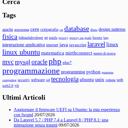
Cerca
Tags
database
cern
design patterns
apache
crittografia
astronomia
css
dbms
fisica
grails
howto
fullstackdeveloper
git
groovy
groovy on grails
http
laravel
linux
java
integrazione applicativa
javascript
internet
linux ubuntu
matematica
mirthconnect
motori di ricerca
php
mvc
oracle
mysql
php7
programmazione
python
programming
quantum
tecnologia
unix
ubuntu
web
software
security
sql
volunia
computing
yii
web2.0
Ultimi Articoli
Aggiornare il firmware UEFI su Ubuntu: la mia esperienza
con fwupd
20/07/2026
Da Laravel 5.7 / PHP 7.4 a Laravel 8 / PHP 8.1: una
migrazione senza traumi
09/07/2026