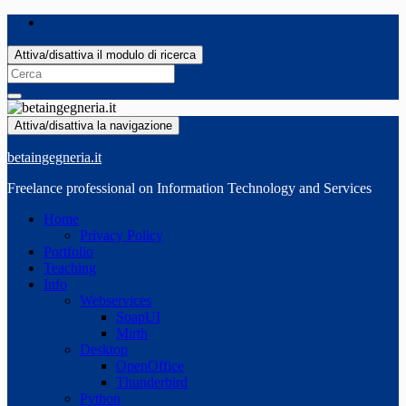
Attiva/disattiva il modulo di ricerca
Search
for:
Attiva/disattiva la navigazione
betaingegneria.it
Freelance professional on Information Technology and Services
Home
Privacy Policy
Portfolio
Teaching
Info
Webservices
SoapUI
Mirth
Desktop
OpenOffice
Thunderbird
Python