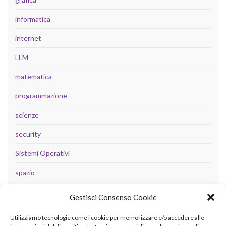
informatica
internet
LLM
matematica
programmazione
scienze
security
Sistemi Operativi
spazio
tecnologia
Gestisci Consenso Cookie
Uncategorized
Utilizziamo tecnologie come i cookie per memorizzare e/o accedere alle