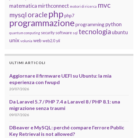
mvc
matematica
mirthconnect
motori di ricerca
php
oracle
mysql
php7
programmazione
python
programming
tecnologia
ubuntu
software
security
quantum computing
sql
unix
web
yii
web2.0
volunia
ULTIMI ARTICOLI
Aggiornare il firmware UEFI su Ubuntu: la mia
esperienza con fwupd
20/07/2026
Da Laravel 5.7 / PHP 7.4 a Laravel 8 / PHP 8.1: una
migrazione senza traumi
09/07/2026
DBeaver e MySQL: perché compare l’errore Public
Key Retrieval is not allowed?