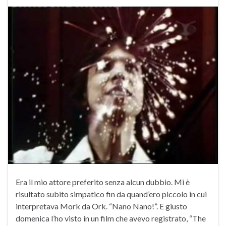
Era il mio attore preferito senza alcun dubbio. Mi è
risultato subito simpatico fin da quand’ero piccolo in cui
interpretava Mork da Ork. “Nano Nano!”. E giusto
domenica l’ho visto in un film che avevo registrato, “The