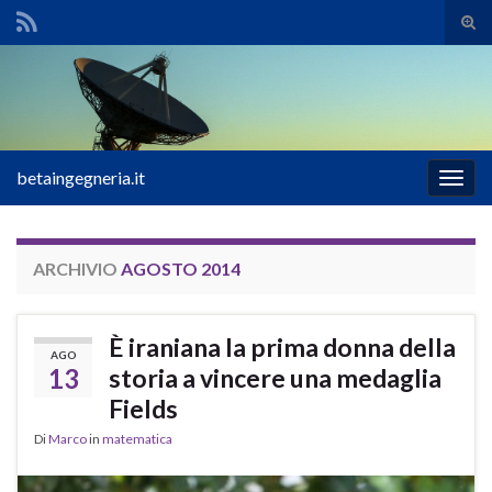
Atti
il
Search for:
mod
di
rice
betaingegneria.it
Attiv
la
navig
ARCHIVIO
AGOSTO 2014
È iraniana la prima donna della
AGO
13
storia a vincere una medaglia
Fields
Di
Marco
in
matematica