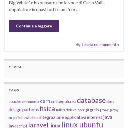
Big White” e ho pensato che la voce di Carlo Valli,
doppiatore in quasi tutti i suoi film …
Continua a leggere
Lascia un commento
CERCA
TAGS
database
cern
apache
crittografia
astronomia
css
dbms
fisica
design patterns
grails
fullstackdeveloper
git
groovy
groovy
java
integrazione applicativa
internet
howto
on grails
http
linux ubuntu
laravel
linux
javascript