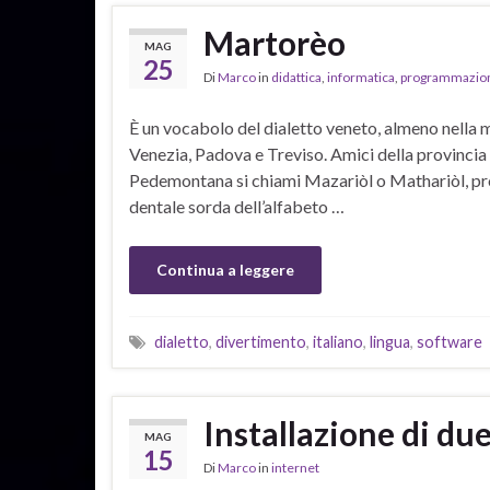
Martorèo
MAG
25
Di
Marco
in
didattica
,
informatica
,
programmazio
È un vocabolo del dialetto veneto, almeno nella mia
Venezia, Padova e Treviso. Amici della provincia 
Pedemontana si chiami Mazariòl o Mathariòl, pron
dentale sorda dell’alfabeto …
Continua a leggere
dialetto
,
divertimento
,
italiano
,
lingua
,
software
Installazione di du
MAG
15
Di
Marco
in
internet