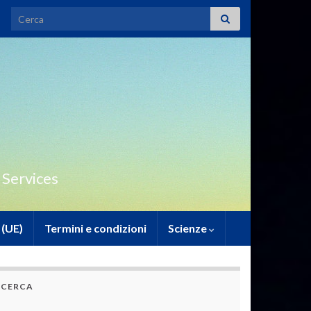
Search for:
 Services
 (UE)
Termini e condizioni
Scienze
CERCA