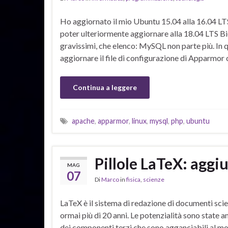
Ho aggiornato il mio Ubuntu 15.04 alla 16.04 LTS
poter ulteriormente aggiornare alla 18.04 LTS Bi
gravissimi, che elenco: MySQL non parte più. In 
aggiornare il file di configurazione di Apparmor
Continua a leggere
apache
,
apparmor
,
linux
,
mysql
,
php
,
ubuntu
Pillole LaTeX: agg
MAG
07
Di
Marco
in
fisica
,
scienze
LaTeX è il sistema di redazione di documenti scie
ormai più di 20 anni. Le potenzialità sono state
dei componenti terzi che sono agganciabili al 