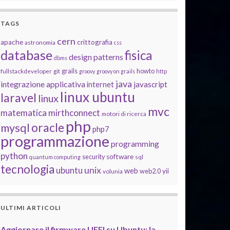
TAGS
cern
apache
crittografia
astronomia
css
database
fisica
design patterns
dbms
grails
howto
fullstackdeveloper
git
groovy
groovy on grails
http
java
integrazione applicativa
javascript
internet
linux ubuntu
laravel
linux
mvc
matematica
mirthconnect
motori di ricerca
php
oracle
mysql
php7
programmazione
programming
python
software
security
quantum computing
sql
tecnologia
unix
ubuntu
web
yii
web2.0
volunia
ULTIMI ARTICOLI
Aggiornare il firmware UEFI su Ubuntu: la