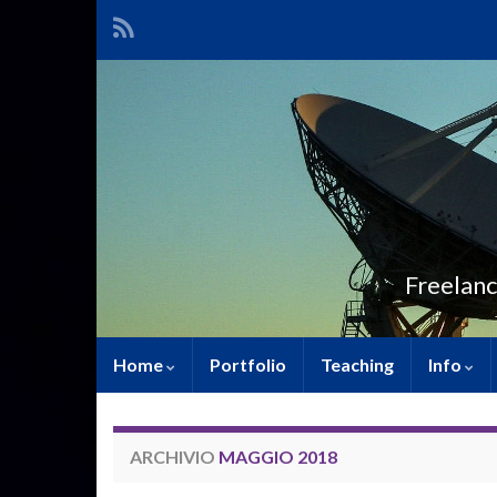
Freelanc
Home
Portfolio
Teaching
Info
ARCHIVIO
MAGGIO 2018