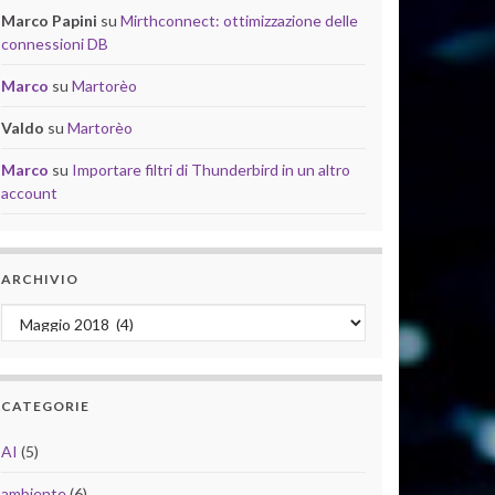
Marco Papini
su
Mirthconnect: ottimizzazione delle
connessioni DB
Marco
su
Martorèo
Valdo
su
Martorèo
Marco
su
Importare filtri di Thunderbird in un altro
account
ARCHIVIO
Archivio
CATEGORIE
AI
(5)
ambiente
(6)