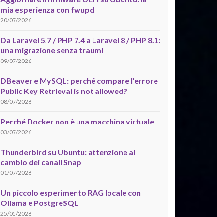
mia esperienza con fwupd
20/07/2026
Da Laravel 5.7 / PHP 7.4 a Laravel 8 / PHP 8.1:
una migrazione senza traumi
09/07/2026
DBeaver e MySQL: perché compare l’errore
Public Key Retrieval is not allowed?
08/07/2026
Perché Docker non è una macchina virtuale
03/07/2026
Thunderbird su Ubuntu: attenzione al
cambio dei canali Snap
01/07/2026
Un piccolo esperimento RAG locale con
Ollama e PostgreSQL
25/05/2026