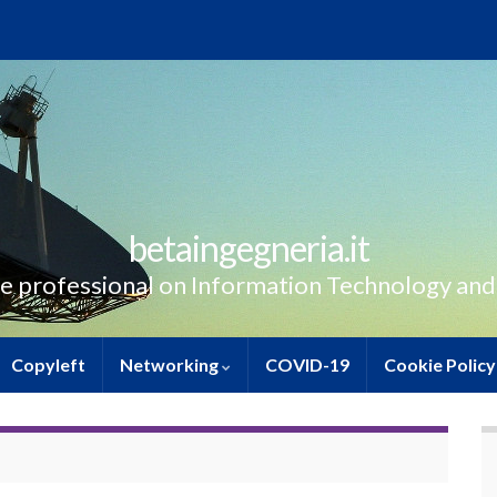
betaingegneria.it
e professional on Information Technology and
Copyleft
Networking
COVID-19
Cookie Policy