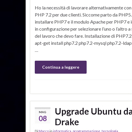
Ho la necessità di lavorare alternativamente co
PHP 7.2 per due clienti. Siccome parto da PHP5
installare PHP7 e il modulo Apache per PHP7 e i
in configurazione per selezionare l’uno o l’altro 
del lavoro che devo fare. Installazione di PHP7.2
apt-get install php7.2 php7.2-mysql php7.2-ldap
…
Continua a leggere
Upgrade Ubuntu da 
MAG
08
Drake
Di
Marco
in
informatica
,
programmazione
,
tecnologia