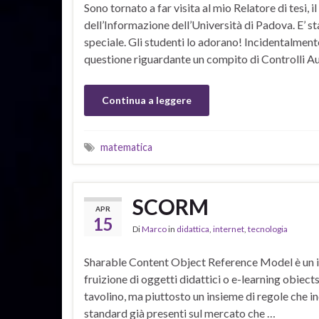
Sono tornato a far visita al mio Relatore di tesi,
dell’Informazione dell’Università di Padova. E’ 
speciale. Gli studenti lo adorano! Incidentalmente
questione riguardante un compito di Controlli A
Continua a leggere
matematica
SCORM
APR
15
Di
Marco
in
didattica
,
internet
,
tecnologia
Sharable Content Object Reference Model è un in
fruizione di oggetti didattici o e-learning obiect
tavolino, ma piuttosto un insieme di regole che in
standard già presenti sul mercato che …