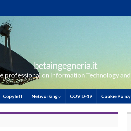
betaingegneria.it
e professional on Information Technology and
Copyleft
Networking
COVID-19
Cookie Policy