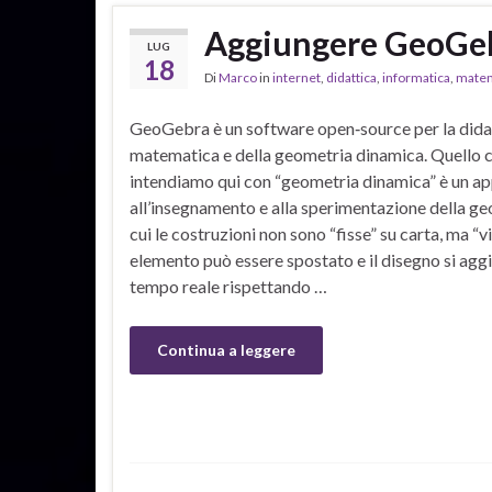
Aggiungere GeoGebr
LUG
18
Di
Marco
in
internet
,
didattica
,
informatica
,
matem
GeoGebra è un software open‑source per la didat
matematica e della geometria dinamica. Quello 
intendiamo qui con “geometria dinamica” è un a
all’insegnamento e alla sperimentazione della ge
cui le costruzioni non sono “fisse” su carta, ma “v
elemento può essere spostato e il disegno si aggi
tempo reale rispettando …
Continua a leggere