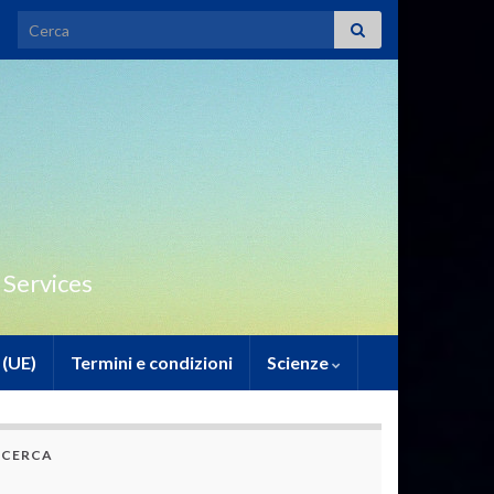
Search for:
 Services
 (UE)
Termini e condizioni
Scienze
CERCA