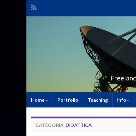
Freelanc
Home
Portfolio
Teaching
Info
CATEGORIA:
DIDATTICA