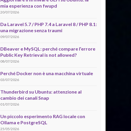
mia esperienza con fwupd
20/07/2026
Da Laravel 5.7 / PHP 7.4 a Laravel 8 / PHP 8.1:
una migrazione senza traumi
09/07/2026
DBeaver e MySQL: perché compare l’errore
Public Key Retrieval is not allowed?
08/07/2026
Perché Docker non è una macchina virtuale
03/07/2026
Thunderbird su Ubuntu: attenzione al
cambio dei canali Snap
01/07/2026
Un piccolo esperimento RAG locale con
Ollama e PostgreSQL
25/05/2026