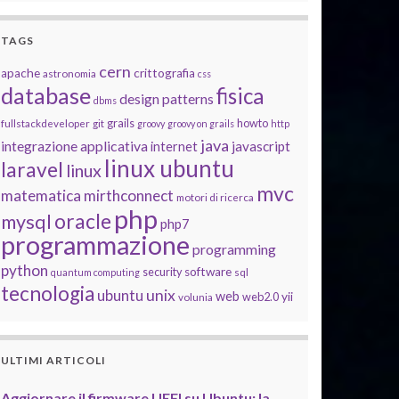
TAGS
cern
apache
crittografia
astronomia
css
database
fisica
design patterns
dbms
grails
howto
fullstackdeveloper
git
groovy
groovy on grails
http
java
integrazione applicativa
javascript
internet
linux ubuntu
laravel
linux
mvc
matematica
mirthconnect
motori di ricerca
php
oracle
mysql
php7
programmazione
programming
python
software
security
quantum computing
sql
tecnologia
unix
ubuntu
web
yii
web2.0
volunia
ULTIMI ARTICOLI
Aggiornare il firmware UEFI su Ubuntu: la