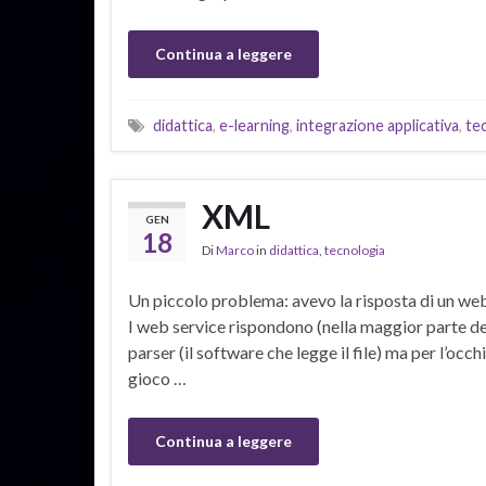
Continua a leggere
didattica
,
e-learning
,
integrazione applicativa
,
te
XML
GEN
18
Di
Marco
in
didattica
,
tecnologia
Un piccolo problema: avevo la risposta di un web 
I web service rispondono (nella maggior parte dei
parser (il software che legge il file) ma per l’oc
gioco …
Continua a leggere