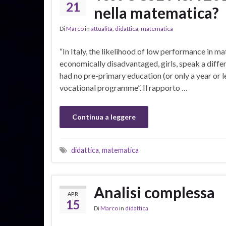
21
nella matematica?
Di
Marco
in
attualità
,
didattica
,
matematica
“In Italy, the likelihood of low performance in m
economically disadvantaged, girls, speak a diff
had no pre-primary education (or only a year or le
vocational programme”. Il rapporto …
Continua a leggere
didattica
,
matematica
Analisi complessa
APR
15
Di
Marco
in
didattica