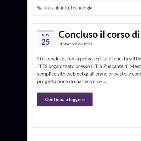
linux ubuntu
,
tecnologia
Concluso il corso di
NOV
25
Di
Marco
in
didattica
Si è concluso, con la prova scritta di questa set
ITFS organizzato presso l’ITIS Zuccante di Mestre
semplice sito web nel quali erano previste le co
progettazione di una semplice …
Continua a leggere