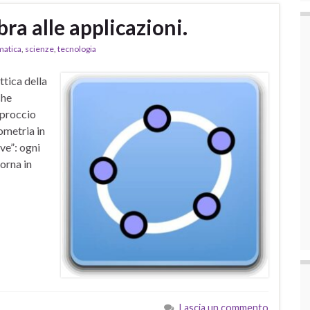
a alle applicazioni.
atica
,
scienze
,
tecnologia
tica della
che
pproccio
ometria in
ive”: ogni
orna in
Lascia un commento