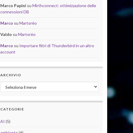
Marco Papini
su
Mirthconnect: ottimizzazione delle
connessioni DB
Marco
su
Martorèo
Valdo
su
Martorèo
Marco
su
Importare filtri di Thunderbird in un altro
account
ARCHIVIO
Archivio
CATEGORIE
AI
(5)
ambiente
(6)