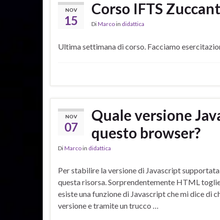
Corso IFTS Zuccant
NOV
15
Di
Marco
in
didattica
Ultima settimana di corso. Facciamo esercitazion
Quale versione Java
NOV
07
questo browser?
Di
Marco
in
didattica
Per stabilire la versione di Javascript supportat
questa risorsa. Sorprendentemente HTML toglie i
esiste una funzione di Javascript che mi dice di c
versione e tramite un trucco …