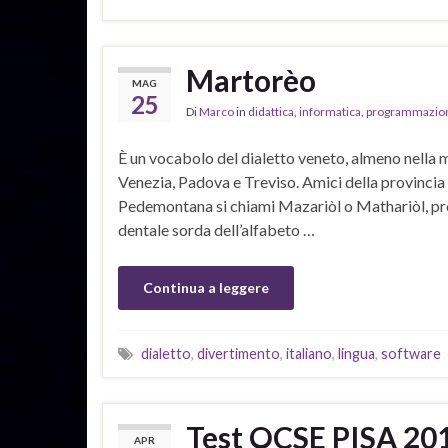
Martorèo
MAG
25
Di
Marco
in
didattica
,
informatica
,
programmazio
È un vocabolo del dialetto veneto, almeno nella mia
Venezia, Padova e Treviso. Amici della provincia 
Pedemontana si chiami Mazariòl o Mathariòl, pron
dentale sorda dell’alfabeto …
Continua a leggere
dialetto
,
divertimento
,
italiano
,
lingua
,
software
Test OCSE PISA 2012:
APR