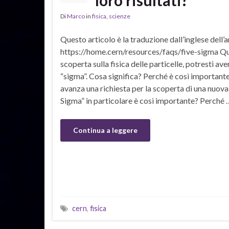
loro risultati?
Di
Marco
in
fisica
,
scienze
Questo articolo è la traduzione dall’inglese dell
https://home.cern/resources/faqs/five-sigma Qu
scoperta sulla fisica delle particelle, potresti ave
“sigma”. Cosa significa? Perché è così important
avanza una richiesta per la scoperta di una nuova
Sigma” in particolare è così importante? Perché 
Continua a leggere
cern
,
fisica