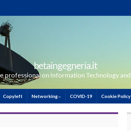
betaingegneria.it
e professional on Information Technology and
Copyleft
Networking
COVID-19
Cookie Policy