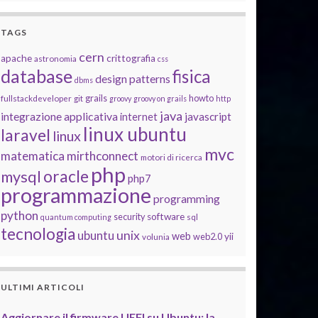
TAGS
cern
apache
crittografia
astronomia
css
database
fisica
design patterns
dbms
grails
howto
fullstackdeveloper
git
groovy
groovy on grails
http
java
integrazione applicativa
javascript
internet
linux ubuntu
laravel
linux
mvc
matematica
mirthconnect
motori di ricerca
php
oracle
mysql
php7
programmazione
programming
python
software
security
quantum computing
sql
tecnologia
unix
ubuntu
web
yii
web2.0
volunia
ULTIMI ARTICOLI
Aggiornare il firmware UEFI su Ubuntu: la