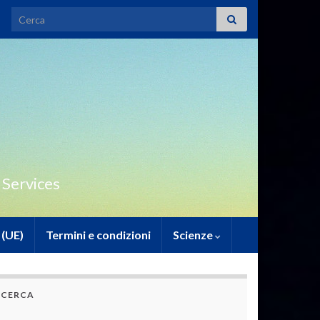
Search for:
 Services
 (UE)
Termini e condizioni
Scienze
CERCA