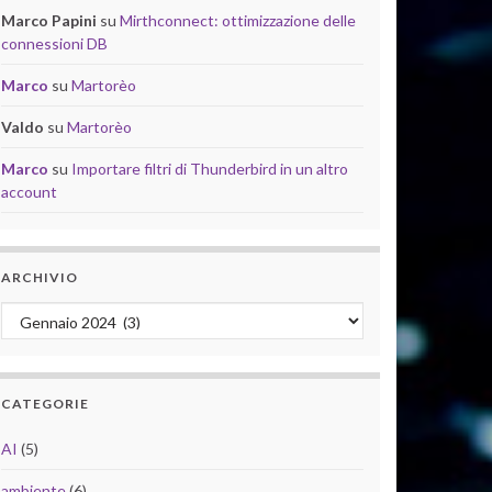
Marco Papini
su
Mirthconnect: ottimizzazione delle
connessioni DB
Marco
su
Martorèo
Valdo
su
Martorèo
Marco
su
Importare filtri di Thunderbird in un altro
account
ARCHIVIO
Archivio
CATEGORIE
AI
(5)
ambiente
(6)