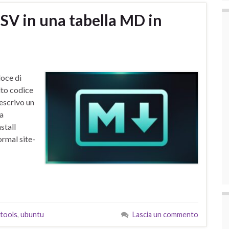
CSV in una tabella MD in
oce di
lto codice
descrivo un
la
stall
ormal site-
tools
,
ubuntu
Lascia un commento