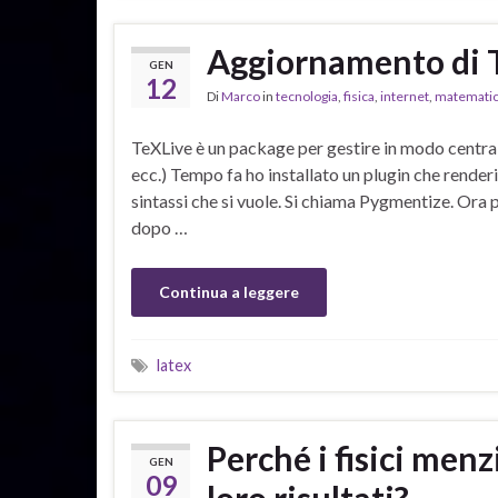
Aggiornamento di 
GEN
12
Di
Marco
in
tecnologia
,
fisica
,
internet
,
matemati
TeXLive è un package per gestire in modo centrali
ecc.) Tempo fa ho installato un plugin che renderi
sintassi che si vuole. Si chiama Pygmentize. Ora 
dopo …
Continua a leggere
latex
Perché i fisici men
GEN
09