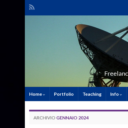
Freelanc
Home
Portfolio
Teaching
Info
ARCHIVIO
GENNAIO 2024