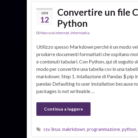
Convertire un file 
GEN
12
Python
Di
Marco
in
internet
,
informatica
Utilizzo spesso Markdown perché è un modo vel
produrre documenti formattati che ospitano mo
e contenuti tabulari. Con Python, qui di seguito 
modo per convertire una tabella csv in una tabel
markdown: Step 1. Intallazione di Pandas $ pip in
pandas Defaulting to user installation because n
packages is not writeable …
Continua a leggere
csv
,
linux
,
makrkdown
,
programmazione
,
python
,