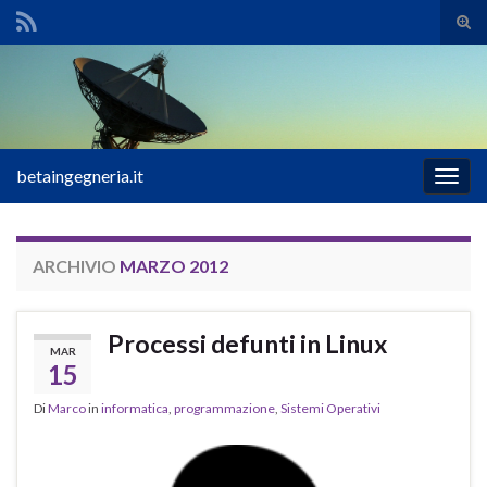
Atti
il
Search for:
mod
di
rice
betaingegneria.it
Attiv
la
navig
ARCHIVIO
MARZO 2012
Processi defunti in Linux
MAR
15
Di
Marco
in
informatica
,
programmazione
,
Sistemi Operativi