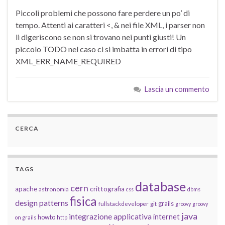
Piccoli problemi che possono fare perdere un po’ di
tempo. Attenti ai caratteri <, & nei file XML, i parser non
li digeriscono se non si trovano nei punti giusti! Un
piccolo TODO nel caso ci si imbatta in errori di tipo
XML_ERR_NAME_REQUIRED
Lascia un commento
CERCA
TAGS
database
cern
apache
crittografia
astronomia
css
dbms
fisica
design patterns
grails
fullstackdeveloper
git
groovy
groovy
java
integrazione applicativa
internet
howto
on grails
http