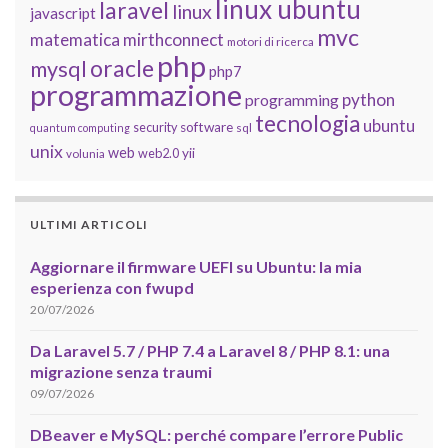
linux ubuntu
laravel
linux
javascript
mvc
matematica
mirthconnect
motori di ricerca
php
oracle
mysql
php7
programmazione
python
programming
tecnologia
ubuntu
software
security
quantum computing
sql
unix
web
yii
web2.0
volunia
ULTIMI ARTICOLI
Aggiornare il firmware UEFI su Ubuntu: la mia
esperienza con fwupd
20/07/2026
Da Laravel 5.7 / PHP 7.4 a Laravel 8 / PHP 8.1: una
migrazione senza traumi
09/07/2026
DBeaver e MySQL: perché compare l’errore Public