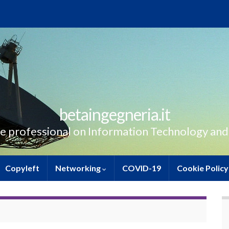
betaingegneria.it
e professional on Information Technology and
Copyleft
Networking
COVID-19
Cookie Policy