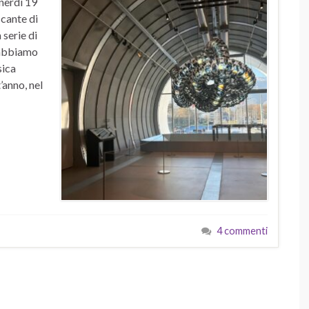
nerdì 19
cante di
 serie di
 abbiamo
sica
’anno, nel
4 commenti