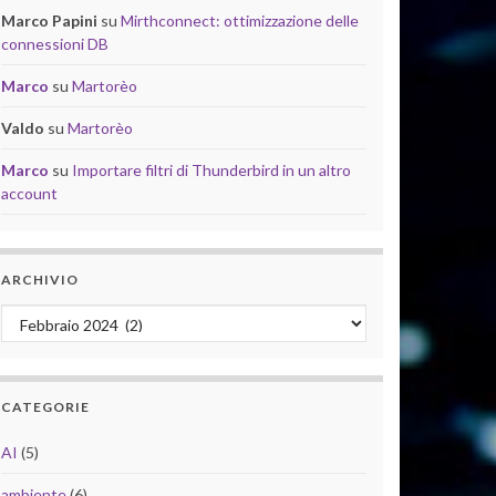
Marco Papini
su
Mirthconnect: ottimizzazione delle
connessioni DB
Marco
su
Martorèo
Valdo
su
Martorèo
Marco
su
Importare filtri di Thunderbird in un altro
account
ARCHIVIO
Archivio
CATEGORIE
AI
(5)
ambiente
(6)