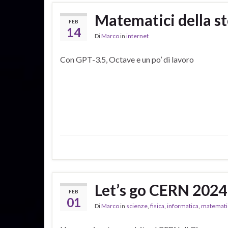
Matematici della st
FEB
14
Di
Marco
in
internet
Con GPT-3.5, Octave e un po’ di lavoro
Let’s go CERN 2024
FEB
01
Di
Marco
in
scienze
,
fisica
,
informatica
,
matemati