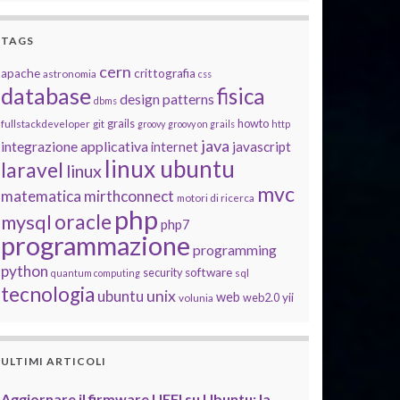
TAGS
cern
apache
crittografia
astronomia
css
database
fisica
design patterns
dbms
grails
howto
fullstackdeveloper
git
groovy
groovy on grails
http
java
integrazione applicativa
javascript
internet
linux ubuntu
laravel
linux
mvc
matematica
mirthconnect
motori di ricerca
php
oracle
mysql
php7
programmazione
programming
python
software
security
quantum computing
sql
tecnologia
unix
ubuntu
web
yii
web2.0
volunia
ULTIMI ARTICOLI
Aggiornare il firmware UEFI su Ubuntu: la