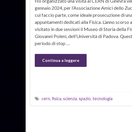
Ho organizzato una visita al CERN di Ginevra ve
gennaio 2024, per l’Associazione Amici dello Zuc
cui faccio parte, come ideale prosecuzione di una
appuntamenti dedicati alla Fisica. L’anno scorso
visitato in due sessioni il Museo di Storia della Fi
Giovanni Poleni, dell’Università di Padova. Quest
periodo di stop …
Continua a leggere
cern
,
fisica
,
scienza
,
spazio
,
tecnologia