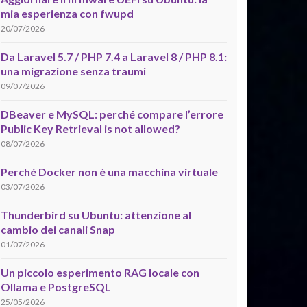
mia esperienza con fwupd
20/07/2026
Da Laravel 5.7 / PHP 7.4 a Laravel 8 / PHP 8.1:
una migrazione senza traumi
09/07/2026
DBeaver e MySQL: perché compare l’errore
Public Key Retrieval is not allowed?
08/07/2026
Perché Docker non è una macchina virtuale
03/07/2026
Thunderbird su Ubuntu: attenzione al
cambio dei canali Snap
01/07/2026
Un piccolo esperimento RAG locale con
Ollama e PostgreSQL
25/05/2026