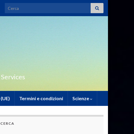
Search for:
 Services
 (UE)
Termini e condizioni
Scienze
CERCA