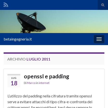
Atti
il
Search for:
mod
di
rice
betaingegneria.it
Attiv
la
navig
ARCHIVIO
LUGLIO 2011
openssl e padding
LUG
18
Di
Marco
in
internet
L’utilizzo del padding nella cifratura tramite openssl
serve a evitare attacchi di tipo cifra-e-confronta dei
crittogrammi. Se encrypt(text, key) desse sempre lo