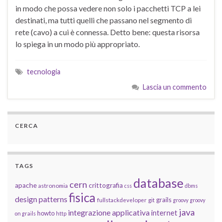
in modo che possa vedere non solo i pacchetti TCP a lei
destinati, ma tutti quelli che passano nel segmento di
rete (cavo) a cui è connessa. Detto bene: questa risorsa
lo spiega in un modo più appropriato.
tecnologia
Lascia un commento
CERCA
TAGS
database
cern
apache
crittografia
astronomia
css
dbms
fisica
design patterns
grails
fullstackdeveloper
git
groovy
groovy
java
integrazione applicativa
internet
howto
on grails
http