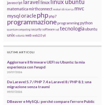
linux ubuntu
laravel
linux
javascript
mvc
matematica
mirthconnect
motori di ricerca
php
oracle
mysql
php7
programmazione
python
programming
tecnologia
ubuntu
software
security
quantum computing
sql
unix
web
yii
web2.0
volunia
ULTIMI ARTICOLI
Aggiornare il firmware UEFI su Ubuntu: la mia
esperienza con fwupd
20/07/2026
Da Laravel 5.7 / PHP 7.4 a Laravel 8 / PHP 8.1: una
migrazione senza traumi
09/07/2026
DBeaver e MySQL: perché compare l’errore Public