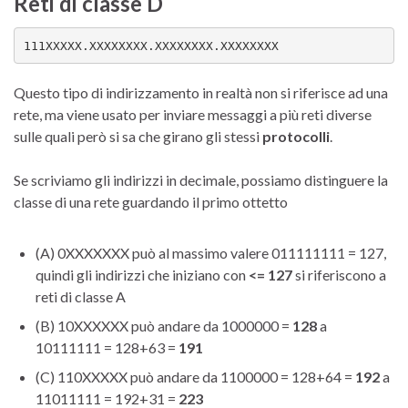
Reti di classe D
111XXXXX.XXXXXXXX.XXXXXXXX.XXXXXXXX
Questo tipo di indirizzamento in realtà non si riferisce ad una
rete, ma viene usato per inviare messaggi a più reti diverse
sulle quali però si sa che girano gli stessi
protocolli
.
Se scriviamo gli indirizzi in decimale, possiamo distinguere la
classe di una rete guardando il primo ottetto
(A) 0XXXXXXX può al massimo valere 011111111 = 127,
quindi gli indirizzi che iniziano con
<= 127
si riferiscono a
reti di classe A
(B) 10XXXXXX può andare da 1000000 =
128
a
10111111 = 128+63 =
191
(C) 110XXXXX può andare da 1100000 = 128+64 =
192
a
11011111 = 192+31 =
223