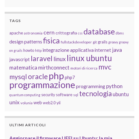
TAGS
database
cern
apache
crittografia
astronomia
css
dbms
fisica
design patterns
grails
fullstackdeveloper
git
groovy
groovy
java
integrazione applicativa
internet
howto
on grails
http
linux ubuntu
laravel
linux
javascript
mvc
matematica
mirthconnect
motori di ricerca
php
oracle
mysql
php7
programmazione
python
programming
tecnologia
ubuntu
software
security
quantum computing
sql
unix
web
yii
web2.0
volunia
ULTIMI ARTICOLI
Aggiornare il firmware UEFI su Ubuntu: la mia