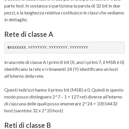
parte
host
. In sostanza si partiziona la parola di 32 bit in due
pezzi, e la lunghezza relativa costituisce le classi che vediamo
in dettaglio.
Rete di classe A
0
XXXXXXX.YYYYYYYY.YYYYYYYY.YYYYYYYY
in una rete di classe A i primi 8 bit (X, anzi i primi 7, il MSB è 0)
identificano la rete e i rimanenti 24 (Y) identificano un host
all’interno della rete.
Questi indirizzi hanno il primo bit (MSB) a 0. Quindi in questo
modo posso distinguere 2^7 – 1 = 127 reti diverse all’interno
di ciascuna delle quali posso enumerare 2^24 = 33554432
host (sarebbe 32 x 2^20 host)
Reti di classe B