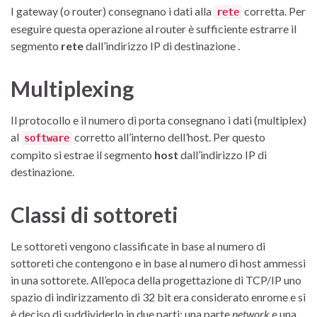
I gateway (o router) consegnano i dati alla
corretta. Per
rete
eseguire questa operazione al router è sufficiente estrarre il
segmento
rete
dall’indirizzo IP di destinazione .
Multiplexing
Il protocollo e il numero di porta consegnano i dati (multiplex)
al
corretto all’interno dell’host. Per questo
software
compito si estrae il segmento
host
dall’indirizzo IP di
destinazione.
Classi di sottoreti
Le sottoreti vengono classificate in base al numero di
sottoreti che contengono e in base al numero di host ammessi
in una sottorete. All’epoca della progettazione di TCP/IP uno
spazio di indirizzamento di 32 bit era considerato enrome e si
è deciso di suddividerlo in due parti: una parte
network
e una