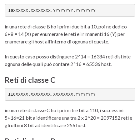
10
XXXXXX.XXXXXXXX.YYYYYYYY.YYYYYYYY
in una rete di classe B ho i primi due bit a 10, poi ne dedico
6+8 = 14 (X) per enumerare le reti e i rimanenti 16 (Y) per
enumerare gli host all’interno di ognuna di queste.
In questo caso posso distinguere 2^14 = 16384 reti distinte
ognuna delle quali può contare 2^16 = 65536 host.
Reti di classe C
110
XXXXX.XXXXXXXX.XXXXXXXX.YYYYYYYY
in una rete di classe C ho i primi tre bit a 110, i successivi
5+16=21 bit a identificare una tra 2 x 2^20 = 2097152 reti e
gli ultimi 8 bit ad identificare 256 host