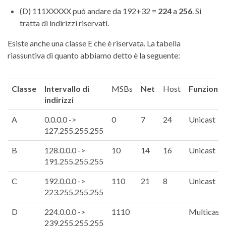
(D) 111XXXXX può andare da 192+32 =
224
a
256
. Si
tratta di indirizzi riservati.
Esiste anche una classe E che è riservata. La tabella
riassuntiva di quanto abbiamo detto è la seguente:
Classe
Intervallo di
MSBs
Net
Host
Funzione
indirizzi
A
0.0.0.0 ->
0
7
24
Unicast
127.255.255.255
B
128.0.0.0 ->
10
14
16
Unicast
191.255.255.255
C
192.0.0.0 ->
110
21
8
Unicast
223.255.255.255
D
224.0.0.0 ->
1110
Multicast
239.255.255.255