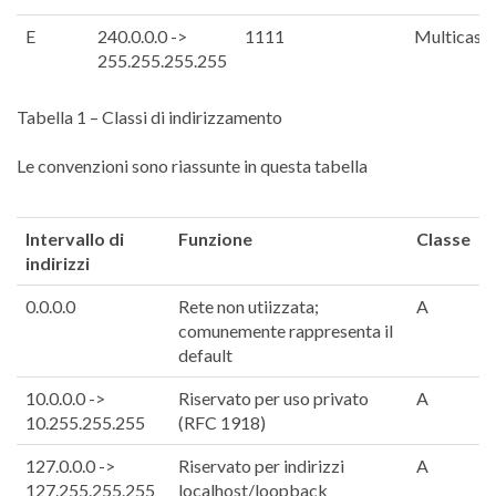
E
240.0.0.0 ->
1111
Multicast
255.255.255.255
Tabella 1 – Classi di indirizzamento
Le convenzioni sono riassunte in questa tabella
Intervallo di
Funzione
Classe
indirizzi
0.0.0.0
Rete non utiizzata;
A
comunemente rappresenta il
default
10.0.0.0 ->
Riservato per uso privato
A
10.255.255.255
(RFC 1918)
127.0.0.0 ->
Riservato per indirizzi
A
127.255.255.255
localhost/loopback