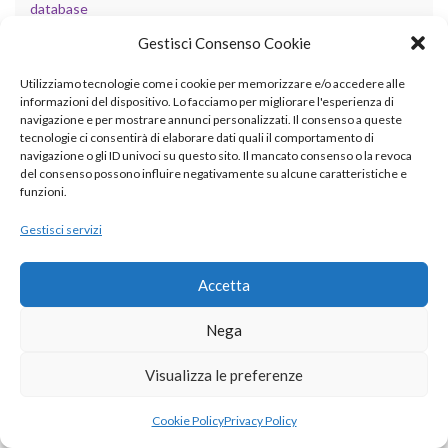
database
Gestisci Consenso Cookie
design patterns
didattica
Utilizziamo tecnologie come i cookie per memorizzare e/o accedere alle
informazioni del dispositivo. Lo facciamo per migliorare l'esperienza di
navigazione e per mostrare annunci personalizzati. Il consenso a queste
fisica
tecnologie ci consentirà di elaborare dati quali il comportamento di
navigazione o gli ID univoci su questo sito. Il mancato consenso o la revoca
GIS
del consenso possono influire negativamente su alcune caratteristiche e
funzioni.
grafica
Gestisci servizi
informatica
internet
Accetta
LLM
Nega
matematica
Visualizza le preferenze
programmazione
Cookie Policy
Privacy Policy
scienze