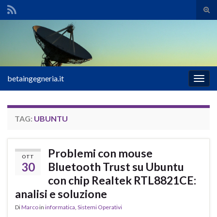
Atti
il
Search for:
mod
di
rice
betaingegneria.it
Attiv
la
navig
TAG:
UBUNTU
Problemi con mouse
OTT
30
Bluetooth Trust su Ubuntu
con chip Realtek RTL8821CE:
analisi e soluzione
Di
Marco
in
informatica
,
Sistemi Operativi