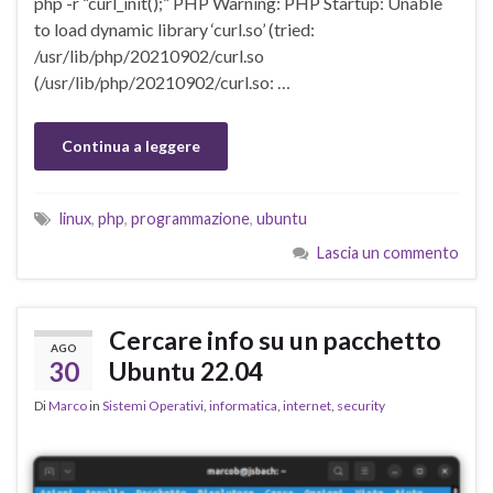
php -r “curl_init();” PHP Warning: PHP Startup: Unable
to load dynamic library ‘curl.so’ (tried:
/usr/lib/php/20210902/curl.so
(/usr/lib/php/20210902/curl.so: …
Continua a leggere
linux
,
php
,
programmazione
,
ubuntu
Lascia un commento
Cercare info su un pacchetto
AGO
30
Ubuntu 22.04
Di
Marco
in
Sistemi Operativi
,
informatica
,
internet
,
security