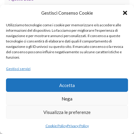
Luglio 2020
Gestisci Consenso Cookie
Giugno 2020
Utilizziamo tecnologie come i cookie per memorizzare e/o accedere alle
informazioni del dispositivo. Lo facciamo per migliorare l'esperienza di
Maggio 2020
navigazione e per mostrare annunci personalizzati. Il consenso a queste
tecnologie ci consentirà di elaborare dati quali il comportamento di
Aprile 2020
navigazione o gli ID univoci su questo sito. Il mancato consenso o la revoca
del consenso possono influire negativamente su alcune caratteristiche e
Marzo 2020
funzioni.
Febbraio 2020
Gestisci servizi
Gennaio 2020
Accetta
Dicembre 2019
Nega
Novembre 2019
Visualizza le preferenze
Settembre 2019
Agosto 2019
Cookie Policy
Privacy Policy