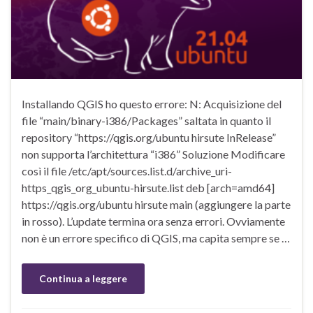
Installando QGIS ho questo errore: N: Acquisizione del
file “main/binary-i386/Packages” saltata in quanto il
repository “https://qgis.org/ubuntu hirsute InRelease”
non supporta l’architettura “i386” Soluzione Modificare
così il file /etc/apt/sources.list.d/archive_uri-
https_qgis_org_ubuntu-hirsute.list deb [arch=amd64]
https://qgis.org/ubuntu hirsute main (aggiungere la parte
in rosso). L’update termina ora senza errori. Ovviamente
non è un errore specifico di QGIS, ma capita sempre se …
Continua a leggere