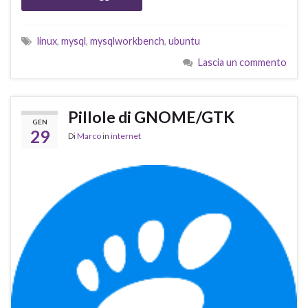
linux
,
mysql
,
mysqlworkbench
,
ubuntu
Lascia un commento
Pillole di GNOME/GTK
GEN
29
Di
Marco
in
internet