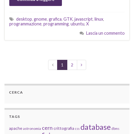
desktop
,
gnome
,
grafica
,
GTK
,
javascript
,
linux
,
programmazione
,
programming
,
ubuntu
,
X
Lascia un commento
1
2
CERCA
TAGS
database
cern
apache
crittografia
astronomia
css
dbms