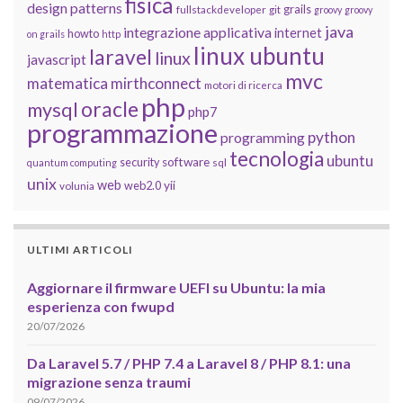
fisica
design patterns
grails
fullstackdeveloper
git
groovy
groovy
java
integrazione applicativa
internet
howto
on grails
http
linux ubuntu
laravel
linux
javascript
mvc
matematica
mirthconnect
motori di ricerca
php
oracle
mysql
php7
programmazione
python
programming
tecnologia
ubuntu
software
security
quantum computing
sql
unix
web
yii
web2.0
volunia
ULTIMI ARTICOLI
Aggiornare il firmware UEFI su Ubuntu: la mia
esperienza con fwupd
20/07/2026
Da Laravel 5.7 / PHP 7.4 a Laravel 8 / PHP 8.1: una
migrazione senza traumi
09/07/2026