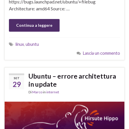
https://bugs.launchpad.net/ubuntu/+filebug
Architecture: amd64 Source: …
Continua a leggere
linux
,
ubuntu
Lascia un commento
Ubuntu – errore architettura
SET
29
in update
Di
Marco
in
internet