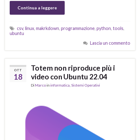
Continua a leggere
csv
,
linux
,
makrkdown
,
programmazione
,
python
,
tools
,
ubuntu
Lascia un commento
Totem non riproduce più i
OTT
18
video con Ubuntu 22.04
Di
Marco
in
informatica
,
Sistemi Operativi