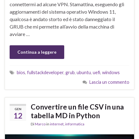
connettermi ad alcune VPN. Stamattina, eseguendo gli
aggiornamenti del sistema operativo Windows 11,
qualcosa è andato storto ed è stato danneggiato il
GRUB che mi permette all’avvio della macchina di
avviare …
Continua a leggere
bios
,
fullstackdeveloper
,
grub
,
ubuntu
,
uefi
,
windows
Lascia un commento
Convertire un file CSV in una
GEN
12
tabella MD in Python
Di
Marco
in
internet
,
informatica