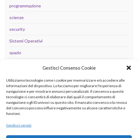
programmazione
scienze
security
Sistemi Operativi
spazio
tecnologia
Gestisci Consenso Cookie
Uncategorized
Utilizziamo tecnologie come i cookie per memorizzare e/o accedere alle
informazioni del dispositivo. Lo facciamo per migliorare l'esperienza di
navigazione e per mostrare annunci personalizzati. Il consenso a queste
tecnologie ci consentirà di elaborare dati quali il comportamento di
META
navigazione o gli ID univoci su questo sito. Il mancato consenso o la revoca
del consenso possono influire negativamente su alcune caratteristiche e
Accedi
funzioni.
Feed dei contenuti
Gestisci servizi
Feed dei commenti