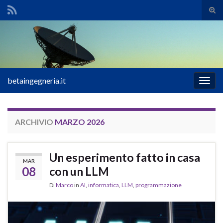
Atti
il
Search for:
mod
di
rice
betaingegneria.it
Attiv
la
navig
ARCHIVIO
MARZO 2026
Un esperimento fatto in casa
MAR
08
con un LLM
Di
Marco
in
AI
,
informatica
,
LLM
,
programmazione