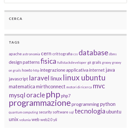
CERCA
TAGS
database
cern
apache
crittografia
astronomia
css
dbms
fisica
design patterns
grails
fullstackdeveloper
git
groovy
groovy
java
integrazione applicativa
internet
howto
on grails
http
linux ubuntu
laravel
linux
javascript
mvc
matematica
mirthconnect
motori di ricerca
php
oracle
mysql
php7
programmazione
python
programming
tecnologia
ubuntu
software
security
quantum computing
sql
unix
web
yii
web2.0
volunia