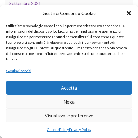
Settembre 2021
Gestisci Consenso Cookie
Luglio 2021
Utilizziamo tecnologie come i cookie per memorizzare e/o accedere alle
Giugno 2021
informazioni del dispositivo. Lo facciamo per migliorare l'esperienza di
navigazione e per mostrare annunci personalizzati. Il consenso a queste
Aprile 2021
tecnologie ci consentirà di elaborare dati quali il comportamento di
navigazione o gli ID univoci su questo sito. Il mancato consenso o la revoca
Marzo 2021
del consenso possono influire negativamente su alcune caratteristiche e
funzioni.
Febbraio 2021
Gestisci servizi
Gennaio 2021
Dicembre 2020
Accetta
Novembre 2020
Nega
Settembre 2020
Visualizza le preferenze
Agosto 2020
Cookie Policy
Privacy Policy
Luglio 2020