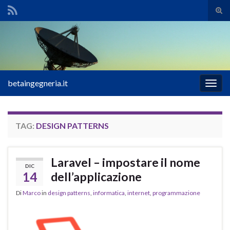
Atti
il
Search for:
mod
di
rice
betaingegneria.it
Attiv
la
navig
TAG:
DESIGN PATTERNS
Laravel – impostare il nome
DIC
14
dell’applicazione
Di
Marco
in
design patterns
,
informatica
,
internet
,
programmazione