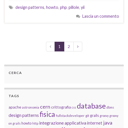
design patterns
,
howto
,
php
,
pillole
,
yii
Lascia un commento
1
2
CERCA
TAGS
database
cern
apache
crittografia
astronomia
css
dbms
fisica
design patterns
grails
fullstackdeveloper
git
groovy
groovy
java
integrazione applicativa
internet
howto
on grails
http