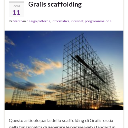
Grails scaffolding
GEN
11
Di
Marco
in
design patterns
,
informatica
,
internet
,
programmazione
Questo articolo parla dello scaffolding di Grails, ossia
della funzionalità di generare le pagine web standard in