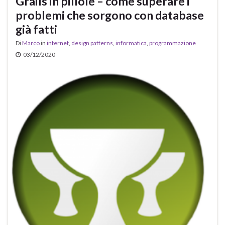
Grails in pillole – come superare i
problemi che sorgono con database
già fatti
Di
Marco
in
internet
,
design patterns
,
informatica
,
programmazione
03/12/2020