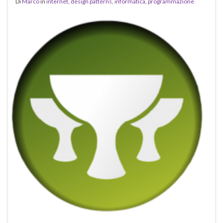
Di
Marco
in
internet
,
design patterns
,
informatica
,
programmazione