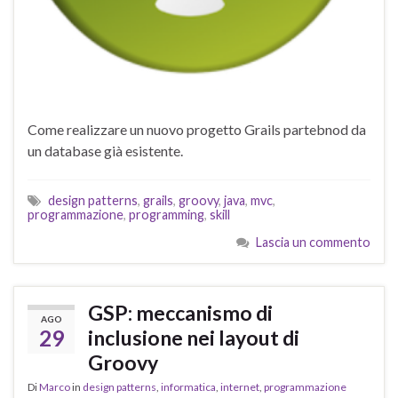
Come realizzare un nuovo progetto Grails partebnod da
un database già esistente.
design patterns
,
grails
,
groovy
,
java
,
mvc
,
programmazione
,
programming
,
skill
Lascia un commento
GSP: meccanismo di
AGO
29
inclusione nei layout di
Groovy
Di
Marco
in
design patterns
,
informatica
,
internet
,
programmazione