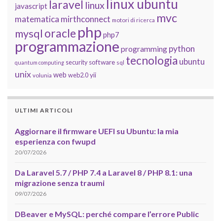
linux ubuntu
laravel
linux
javascript
mvc
matematica
mirthconnect
motori di ricerca
php
oracle
mysql
php7
programmazione
python
programming
tecnologia
ubuntu
software
security
quantum computing
sql
unix
web
yii
web2.0
volunia
ULTIMI ARTICOLI
Aggiornare il firmware UEFI su Ubuntu: la mia
esperienza con fwupd
20/07/2026
Da Laravel 5.7 / PHP 7.4 a Laravel 8 / PHP 8.1: una
migrazione senza traumi
09/07/2026
DBeaver e MySQL: perché compare l’errore Public