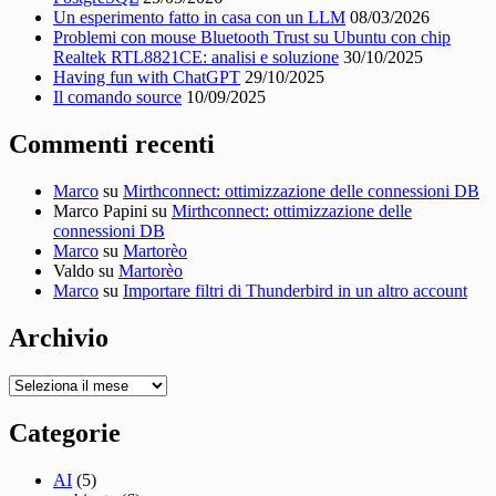
Un esperimento fatto in casa con un LLM
08/03/2026
Problemi con mouse Bluetooth Trust su Ubuntu con chip
Realtek RTL8821CE: analisi e soluzione
30/10/2025
Having fun with ChatGPT
29/10/2025
Il comando source
10/09/2025
Commenti recenti
Marco
su
Mirthconnect: ottimizzazione delle connessioni DB
Marco Papini
su
Mirthconnect: ottimizzazione delle
connessioni DB
Marco
su
Martorèo
Valdo
su
Martorèo
Marco
su
Importare filtri di Thunderbird in un altro account
Archivio
Archivio
Categorie
AI
(5)