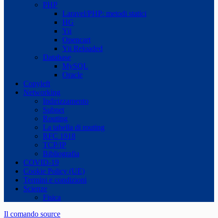
PHP
Laravel/PHP: metodi statici
HG
Yii
Opencart
Yii Reloaded
Database
MySQL
Oracle
Copyleft
Networking
Indirizzamento
Subnet
Routing
La tabella di routing
RFC 1918
TCP/IP
Bibliografia
COVID-19
Cookie Policy (UE)
Termini e condizioni
Scienze
Fisica
Il comando source