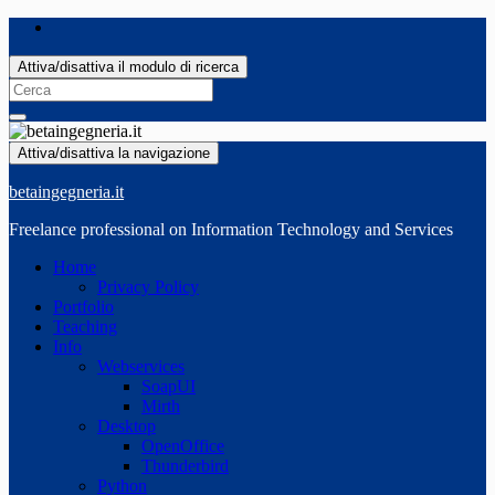
Attiva/disattiva il modulo di ricerca
Search
for:
Attiva/disattiva la navigazione
betaingegneria.it
Freelance professional on Information Technology and Services
Home
Privacy Policy
Portfolio
Teaching
Info
Webservices
SoapUI
Mirth
Desktop
OpenOffice
Thunderbird
Python