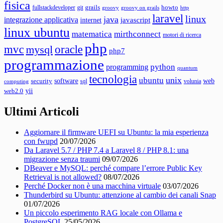
fisica
grails
howto
fullstackdeveloper
git
groovy
groovy on grails
http
laravel
linux
java
integrazione applicativa
javascript
internet
linux ubuntu
matematica
mirthconnect
motori di ricerca
php
mvc
oracle
mysql
php7
programmazione
python
programming
quantum
tecnologia
unix
ubuntu
web
software
security
sql
volunia
computing
yii
web2.0
Ultimi Articoli
Aggiornare il firmware UEFI su Ubuntu: la mia esperienza
con fwupd
20/07/2026
Da Laravel 5.7 / PHP 7.4 a Laravel 8 / PHP 8.1: una
migrazione senza traumi
09/07/2026
DBeaver e MySQL: perché compare l’errore Public Key
Retrieval is not allowed?
08/07/2026
Perché Docker non è una macchina virtuale
03/07/2026
Thunderbird su Ubuntu: attenzione al cambio dei canali Snap
01/07/2026
Un piccolo esperimento RAG locale con Ollama e
PostgreSQL
25/05/2026