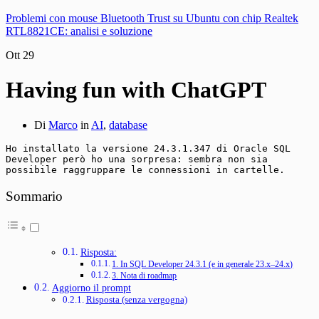
Problemi con mouse Bluetooth Trust su Ubuntu con chip Realtek
RTL8821CE: analisi e soluzione
Ott
29
Having fun with ChatGPT
Di
Marco
in
AI
,
database
Ho installato la versione 24.3.1.347 di Oracle SQL 
Developer però ho una sorpresa: sembra non sia 
possibile raggruppare le connessioni in cartelle.
Sommario
Risposta:
1. In SQL Developer 24.3.1 (e in generale 23.x–24.x)
3. Nota di roadmap
Aggiorno il prompt
Risposta (senza vergogna)