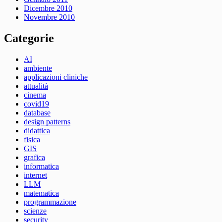
Dicembre 2010
Novembre 2010
Categorie
AI
ambiente
applicazioni cliniche
attualità
cinema
covid19
database
design patterns
didattica
fisica
GIS
grafica
informatica
internet
LLM
matematica
programmazione
scienze
security