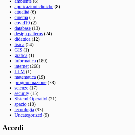
ambiente
(6)
applicazioni cliniche
(8)
attualità
(6)
cinema
(1)
covid19
(2)
database
(13)
design patterns
(24)
didattica
(12)
fisica
(54)
GIS
(1)
grafica
(1)
informatica
(189)
internet
(268)
LLM
(1)
matematica
(19)
programmazione
(78)
scienze
(17)
security
(15)
Sistemi Operativi
(21)
spazio
(10)
tecnologia
(93)
Uncategorized
(9)
Accedi