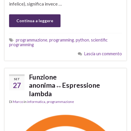
infelice), significa invece …
Continua a leggere
programmazione
,
programming
,
python
,
scientific
programming
Lascia un commento
Funzione
SET
27
anonima↔Espressione
lambda
Di
Marco
in
informatica
,
programmazione