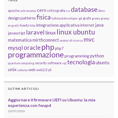
TAGS
database
cern
apache
crittografia
astronomia
css
dbms
fisica
design patterns
grails
fullstackdeveloper
git
groovy
groovy
java
integrazione applicativa
internet
howto
on grails
http
linux ubuntu
laravel
linux
javascript
mvc
matematica
mirthconnect
motori di ricerca
php
oracle
mysql
php7
programmazione
python
programming
tecnologia
ubuntu
software
security
quantum computing
sql
unix
web
yii
web2.0
volunia
ULTIMI ARTICOLI
Aggiornare il firmware UEFI su Ubuntu: la mia
esperienza con fwupd
20/07/2026