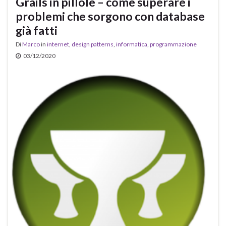
Grails in pillole – come superare i
problemi che sorgono con database
già fatti
Di
Marco
in
internet
,
design patterns
,
informatica
,
programmazione
03/12/2020