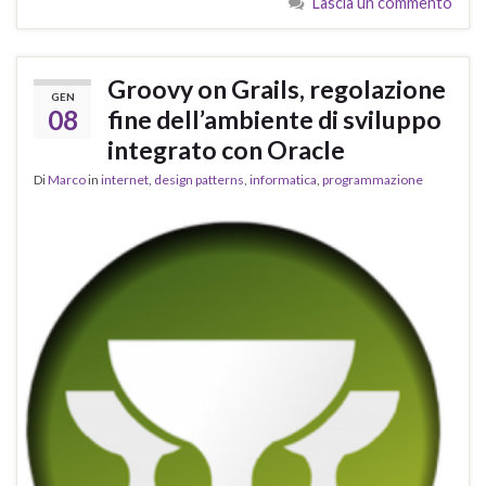
Lascia un commento
Groovy on Grails, regolazione
GEN
08
fine dell’ambiente di sviluppo
integrato con Oracle
Di
Marco
in
internet
,
design patterns
,
informatica
,
programmazione