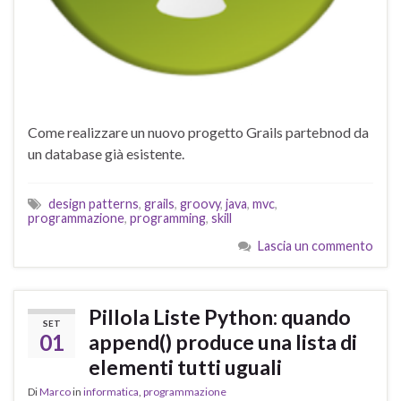
Come realizzare un nuovo progetto Grails partebnod da
un database già esistente.
design patterns
,
grails
,
groovy
,
java
,
mvc
,
programmazione
,
programming
,
skill
Lascia un commento
Pillola Liste Python: quando
SET
01
append() produce una lista di
elementi tutti uguali
Di
Marco
in
informatica
,
programmazione