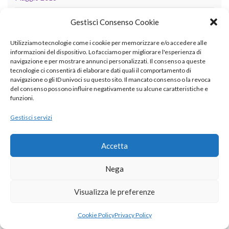
Aprile 2018
Gestisci Consenso Cookie
Marzo 2018
Utilizziamo tecnologie come i cookie per memorizzare e/o accedere alle
informazioni del dispositivo. Lo facciamo per migliorare l'esperienza di
Febbraio 2018
navigazione e per mostrare annunci personalizzati. Il consenso a queste
tecnologie ci consentirà di elaborare dati quali il comportamento di
Ottobre 2017
navigazione o gli ID univoci su questo sito. Il mancato consenso o la revoca
del consenso possono influire negativamente su alcune caratteristiche e
Agosto 2017
funzioni.
Giugno 2017
Gestisci servizi
Aprile 2017
Accetta
Marzo 2017
Nega
Febbraio 2017
Visualizza le preferenze
Agosto 2016
Luglio 2016
Cookie Policy
Privacy Policy