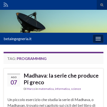
Atti
il
Search for:
mod
di
rice
betaingegneria.it
Attiv
la
navig
TAG:
PROGRAMMING
Madhava: la serie che produce
AGO
07
Pi greco
Di
Marco
in
matematica
,
informatica
,
scienze
Un piccolo esercizio che studia la serie di Madhava, o
Madhavan, trovato nel capitolo sui cicli del bel libro di