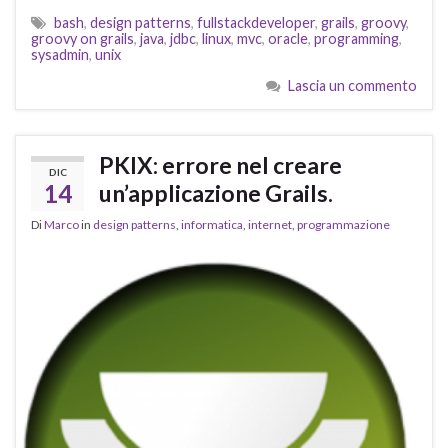
bash
,
design patterns
,
fullstackdeveloper
,
grails
,
groovy
,
groovy on grails
,
java
,
jdbc
,
linux
,
mvc
,
oracle
,
programming
,
sysadmin
,
unix
Lascia un commento
PKIX: errore nel creare
DIC
14
un’applicazione Grails.
Di
Marco
in
design patterns
,
informatica
,
internet
,
programmazione