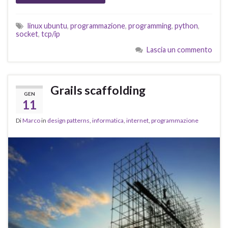
linux ubuntu
,
programmazione
,
programming
,
python
,
socket
,
tcp/ip
Lascia un commento
Grails scaffolding
GEN
11
Di
Marco
in
design patterns
,
informatica
,
internet
,
programmazione