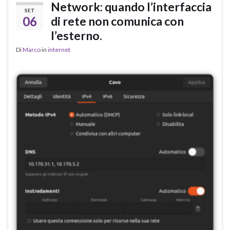
Network: quando l’interfaccia
SET
06
di rete non comunica con
l’esterno.
Di
Marco
in
internet