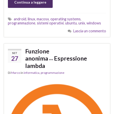
Continua a leggere
android
,
linux
,
macosx
,
operating systems
,
programmazione
,
sistemi operativi
,
ubuntu
,
unix
,
windows
Lascia un commento
Funzione
SET
27
anonima↔Espressione
lambda
Di
Marco
in
informatica
,
programmazione