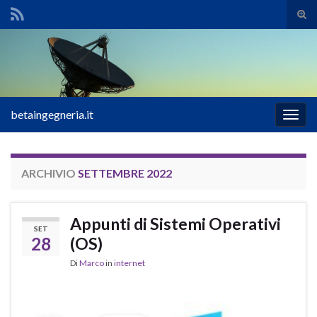
Atti
il
Search for:
mod
di
rice
betaingegneria.it
Attiv
la
navig
ARCHIVIO
SETTEMBRE 2022
Appunti di Sistemi Operativi
SET
28
(OS)
Di
Marco
in
internet