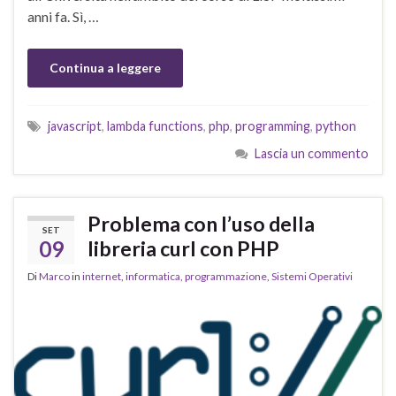
anni fa. Sì, …
Continua a leggere
javascript
,
lambda functions
,
php
,
programming
,
python
Lascia un commento
Problema con l’uso della
SET
09
libreria curl con PHP
Di
Marco
in
internet
,
informatica
,
programmazione
,
Sistemi Operativi