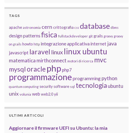
TAGS
database
cern
apache
crittografia
astronomia
css
dbms
fisica
design patterns
grails
fullstackdeveloper
git
groovy
groovy
java
integrazione applicativa
internet
howto
on grails
http
linux ubuntu
laravel
linux
javascript
mvc
matematica
mirthconnect
motori di ricerca
php
oracle
mysql
php7
programmazione
python
programming
tecnologia
ubuntu
software
security
quantum computing
sql
unix
web
yii
web2.0
volunia
ULTIMI ARTICOLI
Aggiornare il firmware UEFI su Ubuntu: la mia