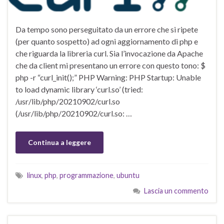
Da tempo sono perseguitato da un errore che si ripete
(per quanto sospetto) ad ogni aggiornamento di php e
che riguarda la libreria curl. Sia l’invocazione da Apache
che da client mi presentano un errore con questo tono: $
php -r “curl_init();” PHP Warning: PHP Startup: Unable
to load dynamic library ‘curl.so’ (tried:
/usr/lib/php/20210902/curl.so
(/usr/lib/php/20210902/curl.so: …
Continua a leggere
linux
,
php
,
programmazione
,
ubuntu
Lascia un commento