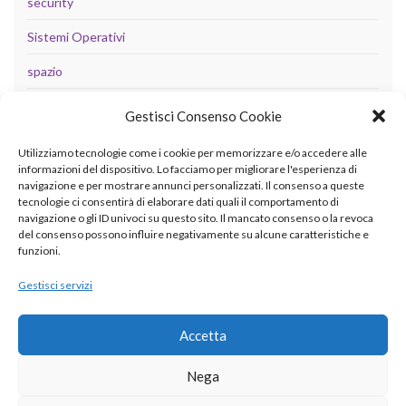
security
Sistemi Operativi
spazio
tecnologia
Gestisci Consenso Cookie
Uncategorized
Utilizziamo tecnologie come i cookie per memorizzare e/o accedere alle
informazioni del dispositivo. Lo facciamo per migliorare l'esperienza di
navigazione e per mostrare annunci personalizzati. Il consenso a queste
tecnologie ci consentirà di elaborare dati quali il comportamento di
META
navigazione o gli ID univoci su questo sito. Il mancato consenso o la revoca
del consenso possono influire negativamente su alcune caratteristiche e
Accedi
funzioni.
Feed dei contenuti
Gestisci servizi
Feed dei commenti
Accetta
WordPress.org
Nega