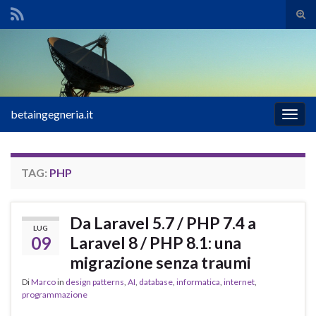
Atti
il
Search for:
mod
di
rice
betaingegneria.it
Attiv
la
navig
TAG:
PHP
Da Laravel 5.7 / PHP 7.4 a
LUG
09
Laravel 8 / PHP 8.1: una
migrazione senza traumi
Di
Marco
in
design patterns
,
AI
,
database
,
informatica
,
internet
,
programmazione