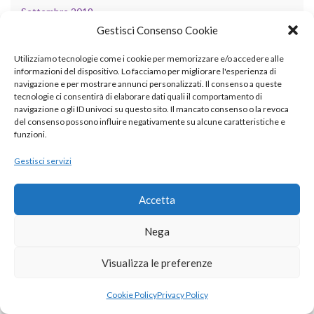
Settembre 2019
Gestisci Consenso Cookie
Agosto 2019
Utilizziamo tecnologie come i cookie per memorizzare e/o accedere alle
Luglio 2019
informazioni del dispositivo. Lo facciamo per migliorare l'esperienza di
navigazione e per mostrare annunci personalizzati. Il consenso a queste
Giugno 2019
tecnologie ci consentirà di elaborare dati quali il comportamento di
navigazione o gli ID univoci su questo sito. Il mancato consenso o la revoca
Maggio 2019
del consenso possono influire negativamente su alcune caratteristiche e
funzioni.
Aprile 2019
Gestisci servizi
Marzo 2019
Novembre 2018
Accetta
Ottobre 2018
Nega
Settembre 2018
Visualizza le preferenze
Agosto 2018
Cookie Policy
Privacy Policy
Luglio 2018