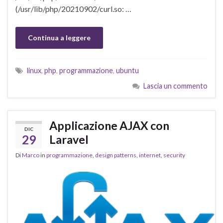
(/usr/lib/php/20210902/curl.so: …
Continua a leggere
linux
,
php
,
programmazione
,
ubuntu
Lascia un commento
Applicazione AJAX con
DIC
29
Laravel
Di
Marco
in
programmazione
,
design patterns
,
internet
,
security