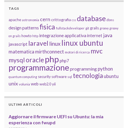
TAGS
database
cern
apache
crittografia
astronomia
css
dbms
fisica
design patterns
grails
fullstackdeveloper
git
groovy
groovy
java
integrazione applicativa
internet
howto
on grails
http
linux ubuntu
laravel
linux
javascript
mvc
matematica
mirthconnect
motori di ricerca
php
oracle
mysql
php7
programmazione
python
programming
tecnologia
ubuntu
software
security
quantum computing
sql
unix
web
yii
web2.0
volunia
ULTIMI ARTICOLI
Aggiornare il firmware UEFI su Ubuntu: la mia
esperienza con fwupd