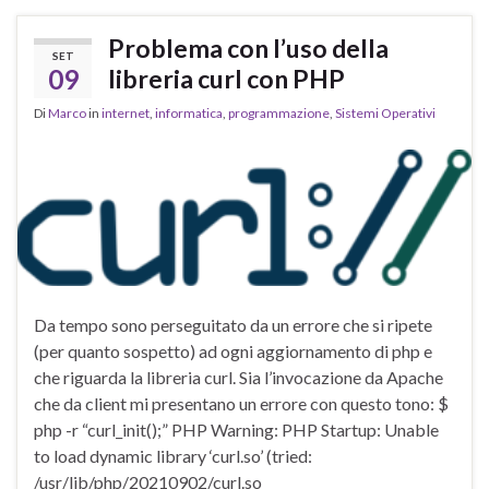
Problema con l’uso della
SET
09
libreria curl con PHP
Di
Marco
in
internet
,
informatica
,
programmazione
,
Sistemi Operativi
Da tempo sono perseguitato da un errore che si ripete
(per quanto sospetto) ad ogni aggiornamento di php e
che riguarda la libreria curl. Sia l’invocazione da Apache
che da client mi presentano un errore con questo tono: $
php -r “curl_init();” PHP Warning: PHP Startup: Unable
to load dynamic library ‘curl.so’ (tried:
/usr/lib/php/20210902/curl.so