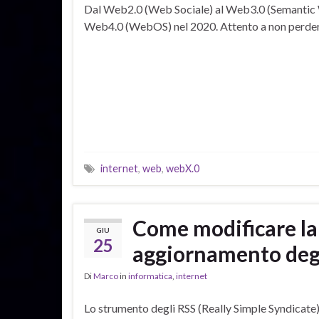
Dal Web2.0 (Web Sociale) al Web3.0 (Semantic 
Web4.0 (WebOS) nel 2020. Attento a non perde
internet
,
web
,
webX.0
Come modificare la
GIU
25
aggiornamento degl
Di
Marco
in
informatica
,
internet
Lo strumento degli RSS (Really Simple Syndicate