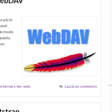
 WebDAV
o più in
tenti
 in modo
 quanto
suo
im berners-lee
,
web
,
Lascia un commento
tstrap