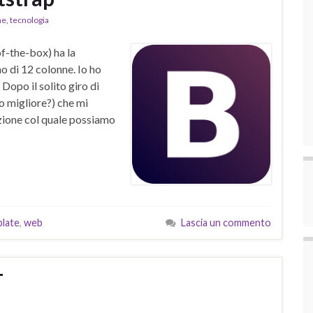
ne
,
tecnologia
f-the-box) ha la
o di 12 colonne. Io ho
Dopo il solito giro di
o migliore?) che mi
zione col quale possiamo
late
,
web
Lascia un commento
T