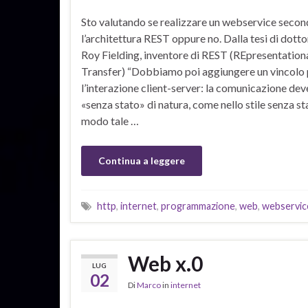
Sto valutando se realizzare un webservice seco
l’architettura REST oppure no. Dalla tesi di dotto
Roy Fielding, inventore di REST (REpresentationa
Transfer) “Dobbiamo poi aggiungere un vincolo 
l’interazione client-server: la comunicazione dev
«senza stato» di natura, come nello stile senza st
modo tale …
Continua a leggere
http
,
internet
,
programmazione
,
web
,
webservic
Web x.0
LUG
02
Di
Marco
in
internet