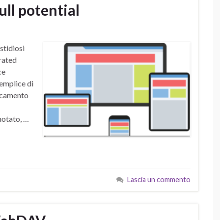
ll potential
stidiosi
rated
ce
emplice di
ricamento
notato, …
Lascia un commento