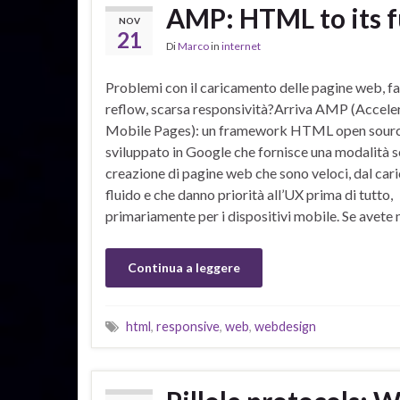
AMP: HTML to its fu
NOV
21
Di
Marco
in
internet
Problemi con il caricamento delle pagine web, fa
reflow, scarsa responsività?Arriva AMP (Accele
Mobile Pages): un framework HTML open sour
sviluppato in Google che fornisce una modalità s
creazione di pagine web che sono veloci, dal ca
fluido e che danno priorità all’UX prima di tutto,
primariamente per i dispositivi mobile. Se avete 
Continua a leggere
html
,
responsive
,
web
,
webdesign