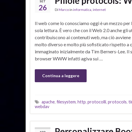
Pillole protocols:
SET
26
Di
Marco
in
informatica
,
internet
Il web come lo conosciamo oggi è un mezzo per l
sola lettura. È vero che con il Web 2.0 anche gli u
contribuiscono ai contenuti web, ma ciò avviene
molto diverso e molto più sofisticato rispetto a
immaginato inizialmente da Tim Berners-Lee. Il 
browser WWW infatti agiva sui …
Continua a leggere
apache
,
filesystem
,
http
,
protocolli
,
protocols
,
t
webdav
Personalizzare Boo