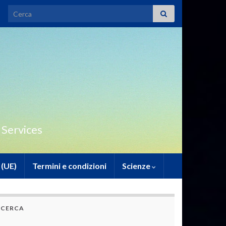
Search for:
 Services
 (UE)
Termini e condizioni
Scienze
CERCA