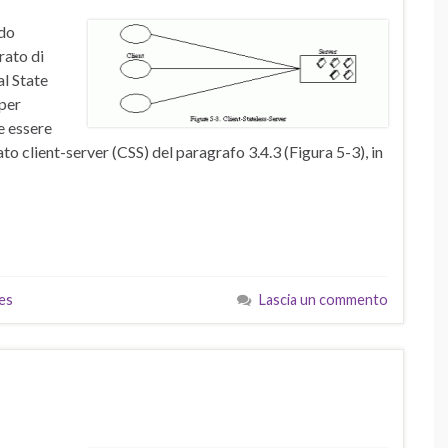
ndo
rato di
l State
per
e essere
ato client-server (CSS) del paragrafo 3.4.3 (Figura 5-3), in
es
Lascia un commento