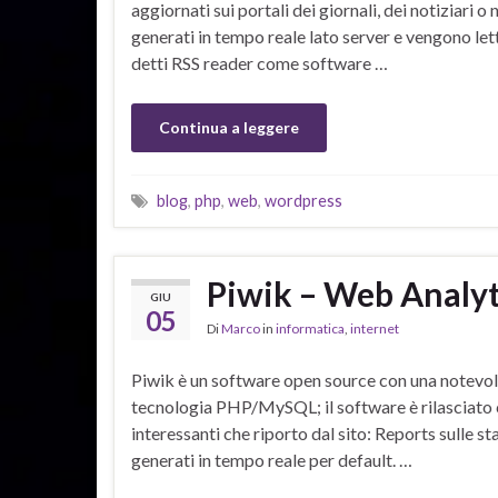
aggiornati sui portali dei giornali, dei notiziari
generati in tempo reale lato server e vengono le
detti RSS reader come software …
Continua a leggere
blog
,
php
,
web
,
wordpress
Piwik – Web Analyt
GIU
05
Di
Marco
in
informatica
,
internet
Piwik è un software open source con una notevole 
tecnologia PHP/MySQL; il software è rilasciato c
interessanti che riporto dal sito: Reports sulle st
generati in tempo reale per default. …