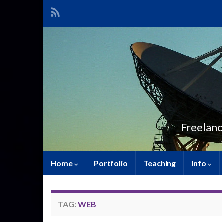
Freelanc
Home
Portfolio
Teaching
Info
TAG:
WEB