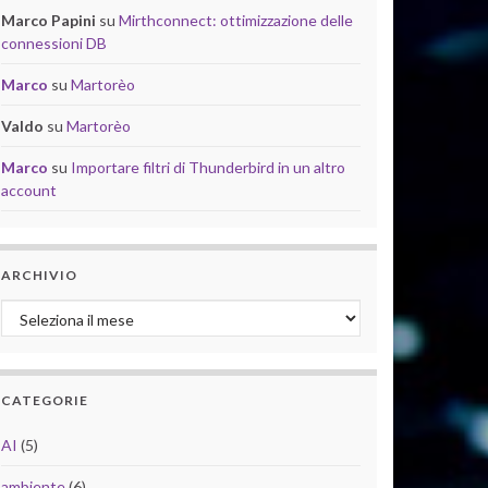
Marco Papini
su
Mirthconnect: ottimizzazione delle
connessioni DB
Marco
su
Martorèo
Valdo
su
Martorèo
Marco
su
Importare filtri di Thunderbird in un altro
account
ARCHIVIO
Archivio
CATEGORIE
AI
(5)
ambiente
(6)