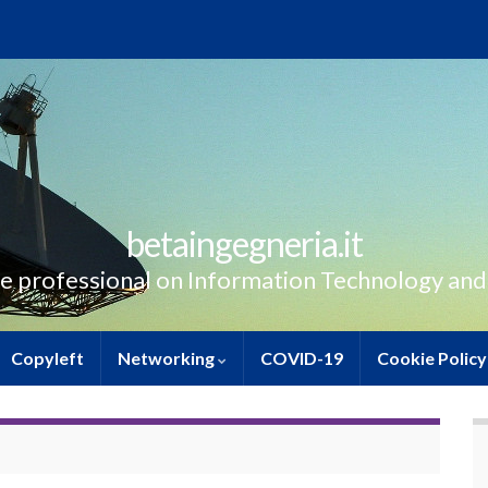
betaingegneria.it
e professional on Information Technology and
Copyleft
Networking
COVID-19
Cookie Policy