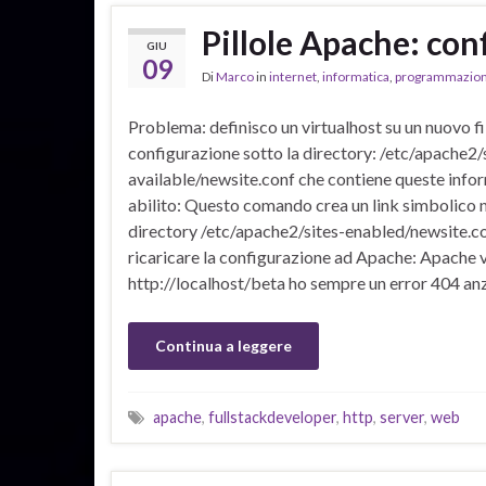
Pillole Apache: con
GIU
09
Di
Marco
in
internet
,
informatica
,
programmazio
Problema: definisco un virtualhost su un nuovo fi
configurazione sotto la directory: /etc/apache2/
available/newsite.conf che contiene queste info
abilito: Questo comando crea un link simbolico n
directory /etc/apache2/sites-enabled/newsite.c
ricaricare la configurazione ad Apache: Apache vi
http://localhost/beta ho sempre un error 404 an
Continua a leggere
apache
,
fullstackdeveloper
,
http
,
server
,
web