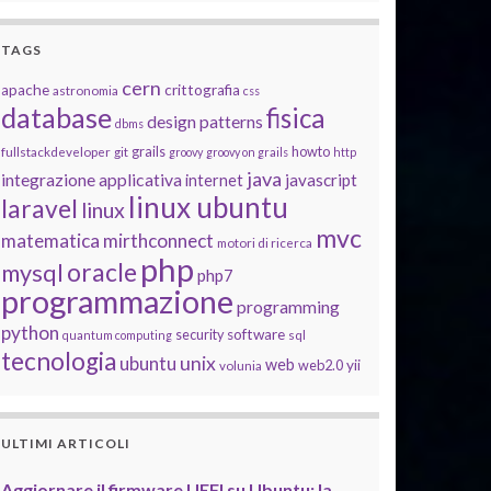
TAGS
cern
apache
crittografia
astronomia
css
database
fisica
design patterns
dbms
grails
howto
fullstackdeveloper
git
groovy
groovy on grails
http
java
integrazione applicativa
javascript
internet
linux ubuntu
laravel
linux
mvc
matematica
mirthconnect
motori di ricerca
php
oracle
mysql
php7
programmazione
programming
python
software
security
quantum computing
sql
tecnologia
unix
ubuntu
web
yii
web2.0
volunia
ULTIMI ARTICOLI
Aggiornare il firmware UEFI su Ubuntu: la