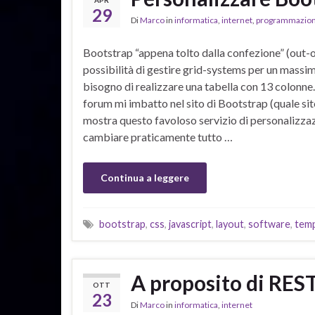
APR
29
Di
Marco
in
informatica
,
internet
,
programmazio
Bootstrap “appena tolto dalla confezione” (out-o
possibilità di gestire grid-systems per un massim
bisogno di realizzare una tabella con 13 colonne. 
forum mi imbatto nel sito di Bootstrap (quale sit
mostra questo favoloso servizio di personalizza
cambiare praticamente tutto …
Continua a leggere
bootstrap
,
css
,
javascript
,
layout
,
software
,
temp
A proposito di RES
OTT
23
Di
Marco
in
informatica
,
internet