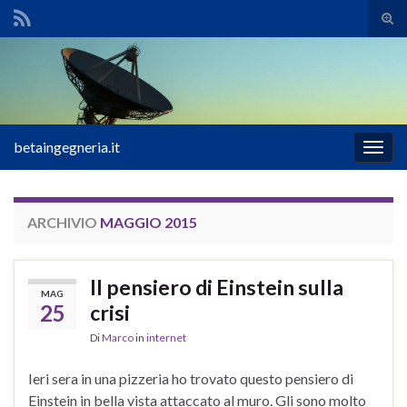
Atti
il
Search for:
mod
di
rice
betaingegneria.it
Attiv
la
navig
ARCHIVIO
MAGGIO 2015
Il pensiero di Einstein sulla
MAG
25
crisi
Di
Marco
in
internet
Ieri sera in una pizzeria ho trovato questo pensiero di
Einstein in bella vista attaccato al muro. Gli sono molto