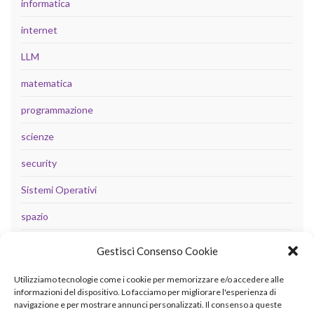
informatica
internet
LLM
matematica
programmazione
scienze
security
Sistemi Operativi
spazio
tecnologia
Gestisci Consenso Cookie
Uncategorized
Utilizziamo tecnologie come i cookie per memorizzare e/o accedere alle
informazioni del dispositivo. Lo facciamo per migliorare l'esperienza di
navigazione e per mostrare annunci personalizzati. Il consenso a queste