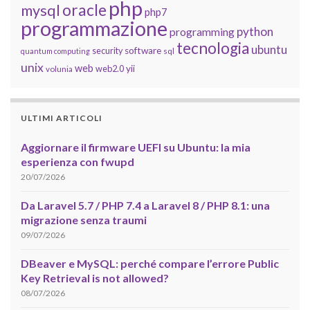
php
oracle
mysql
php7
programmazione
python
programming
tecnologia
ubuntu
software
security
quantum computing
sql
unix
web
yii
web2.0
volunia
ULTIMI ARTICOLI
Aggiornare il firmware UEFI su Ubuntu: la mia
esperienza con fwupd
20/07/2026
Da Laravel 5.7 / PHP 7.4 a Laravel 8 / PHP 8.1: una
migrazione senza traumi
09/07/2026
DBeaver e MySQL: perché compare l’errore Public
Key Retrieval is not allowed?
08/07/2026