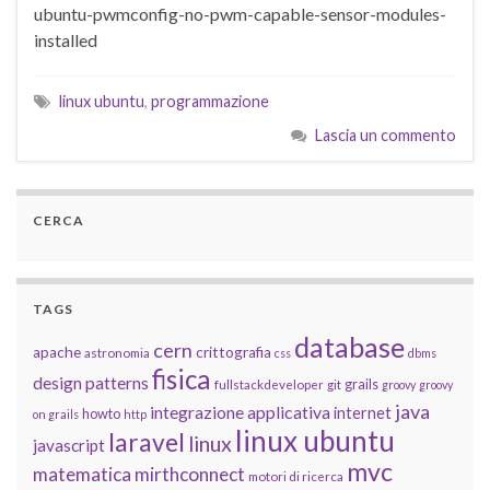
ubuntu-pwmconfig-no-pwm-capable-sensor-modules-
installed
linux ubuntu
,
programmazione
Lascia un commento
CERCA
TAGS
database
cern
apache
crittografia
astronomia
css
dbms
fisica
design patterns
grails
fullstackdeveloper
git
groovy
groovy
java
integrazione applicativa
internet
howto
on grails
http
linux ubuntu
laravel
linux
javascript
mvc
matematica
mirthconnect
motori di ricerca