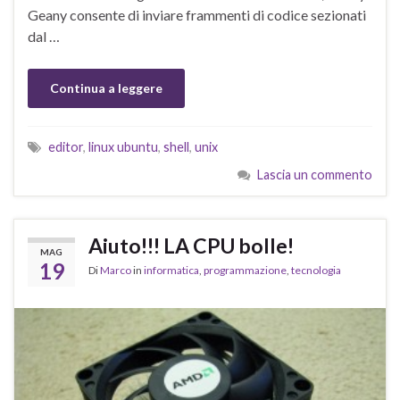
Geany consente di inviare frammenti di codice sezionati
dal …
Continua a leggere
editor
,
linux ubuntu
,
shell
,
unix
Lascia un commento
Aiuto!!! LA CPU bolle!
MAG
19
Di
Marco
in
informatica
,
programmazione
,
tecnologia