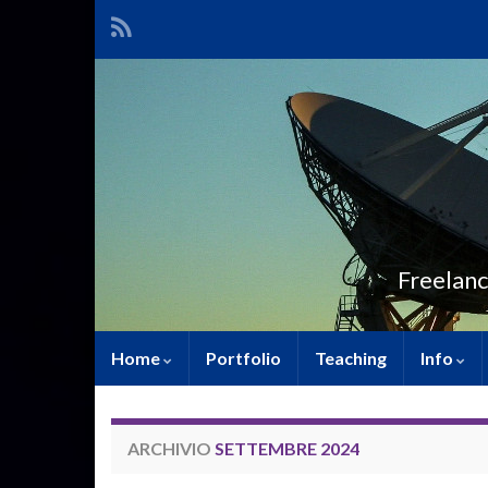
Freelanc
Home
Portfolio
Teaching
Info
ARCHIVIO
SETTEMBRE 2024