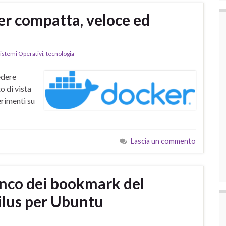
r compatta, veloce ed
istemi Operativi
,
tecnologia
edere
o di vista
erimenti su
Lascia un commento
enco dei bookmark del
tilus per Ubuntu