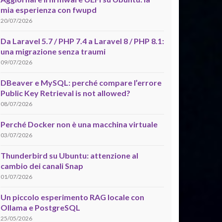
mia esperienza con fwupd
20/07/2026
Da Laravel 5.7 / PHP 7.4 a Laravel 8 / PHP 8.1:
una migrazione senza traumi
09/07/2026
DBeaver e MySQL: perché compare l’errore
Public Key Retrieval is not allowed?
08/07/2026
Perché Docker non è una macchina virtuale
03/07/2026
Thunderbird su Ubuntu: attenzione al
cambio dei canali Snap
01/07/2026
Un piccolo esperimento RAG locale con
Ollama e PostgreSQL
25/05/2026