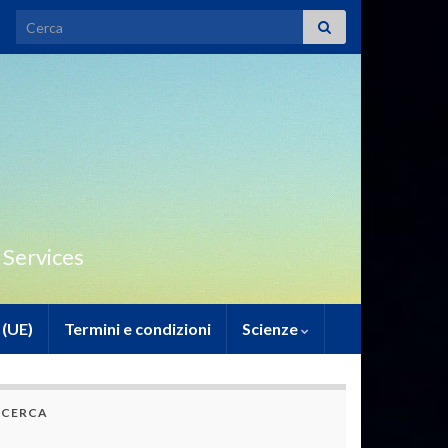
Search for:
 Services
 (UE)
Termini e condizioni
Scienze
CERCA