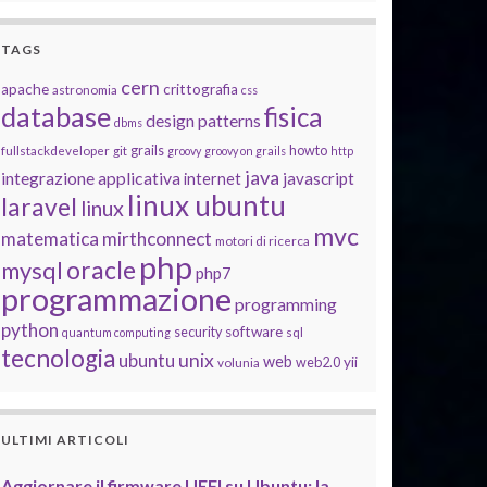
TAGS
cern
apache
crittografia
astronomia
css
database
fisica
design patterns
dbms
grails
howto
fullstackdeveloper
git
groovy
groovy on grails
http
java
integrazione applicativa
javascript
internet
linux ubuntu
laravel
linux
mvc
matematica
mirthconnect
motori di ricerca
php
oracle
mysql
php7
programmazione
programming
python
software
security
quantum computing
sql
tecnologia
unix
ubuntu
web
yii
web2.0
volunia
ULTIMI ARTICOLI
Aggiornare il firmware UEFI su Ubuntu: la