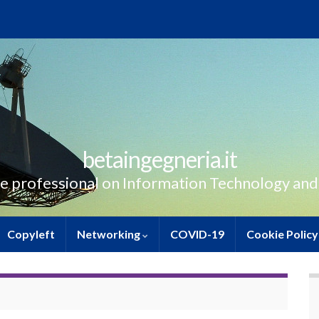
betaingegneria.it
e professional on Information Technology and
Copyleft
Networking
COVID-19
Cookie Policy