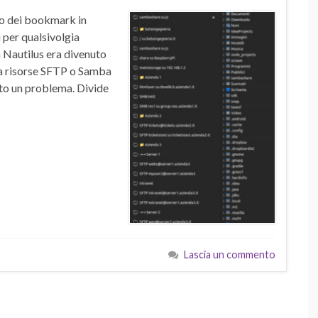
co dei bookmark in
 per qualsivolgia
a Nautilus era divenuto
i a risorse SFTP o Samba
tato un problema. Divide
Lascia un commento