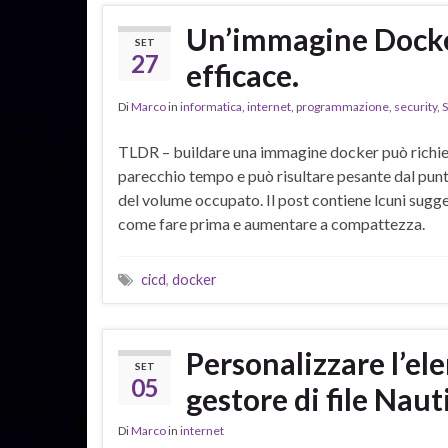
Un’immagine Docke
SET
27
efficace.
Di
Marco
in
informatica
,
internet
,
programmazione
,
security
,
S
TLDR – buildare una immagine docker può richi
parecchio tempo e può risultare pesante dal punt
del volume occupato. Il post contiene lcuni sugg
come fare prima e aumentare a compattezza.
cicd
,
docker
Personalizzare l’el
SET
05
gestore di file Nau
Di
Marco
in
internet