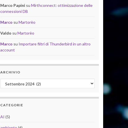
Marco Papini
su
Mirthconnect: ottimizzazione delle
connessioni DB
Marco
su
Martorèo
Valdo
su
Martorèo
Marco
su
Importare filtri di Thunderbird in un altro
account
ARCHIVIO
Archivio
CATEGORIE
AI
(5)
ambiente
(6)