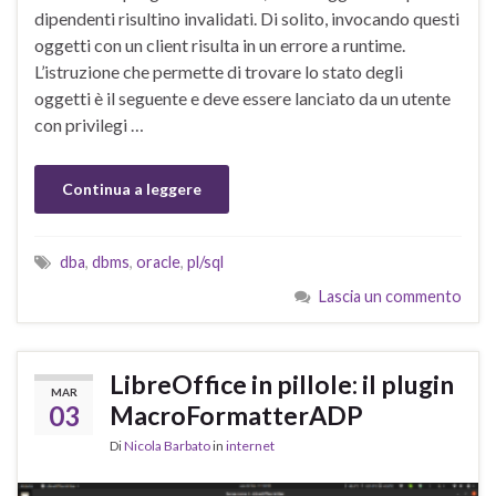
dipendenti risultino invalidati. Di solito, invocando questi
oggetti con un client risulta in un errore a runtime.
L’istruzione che permette di trovare lo stato degli
oggetti è il seguente e deve essere lanciato da un utente
con privilegi …
Continua a leggere
dba
,
dbms
,
oracle
,
pl/sql
Lascia un commento
LibreOffice in pillole: il plugin
MAR
03
MacroFormatterADP
Di
Nicola Barbato
in
internet