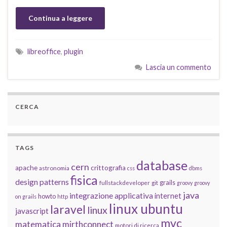
Continua a leggere
libreoffice
,
plugin
Lascia un commento
CERCA
TAGS
database
cern
apache
crittografia
astronomia
css
dbms
fisica
design patterns
grails
fullstackdeveloper
git
groovy
groovy
java
integrazione applicativa
internet
howto
on grails
http
linux ubuntu
laravel
linux
javascript
mvc
matematica
mirthconnect
motori di ricerca