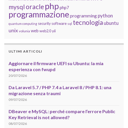
php
oracle
mysql
php7
programmazione
python
programming
tecnologia
ubuntu
software
security
quantum computing
sql
unix
web
yii
web2.0
volunia
ULTIMI ARTICOLI
Aggiornare il firmware UEFI su Ubuntu: la mia
esperienza con fwupd
20/07/2026
Da Laravel 5.7 / PHP 7.4 a Laravel 8 / PHP 8.1: una
migrazione senza traumi
09/07/2026
DBeaver e MySQL: perché compare l’errore Public
Key Retrieval is not allowed?
08/07/2026