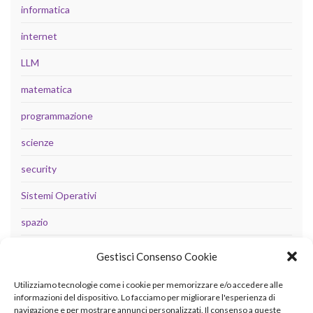
informatica
internet
LLM
matematica
programmazione
scienze
security
Sistemi Operativi
spazio
tecnologia
Gestisci Consenso Cookie
Uncategorized
Utilizziamo tecnologie come i cookie per memorizzare e/o accedere alle
informazioni del dispositivo. Lo facciamo per migliorare l'esperienza di
navigazione e per mostrare annunci personalizzati. Il consenso a queste