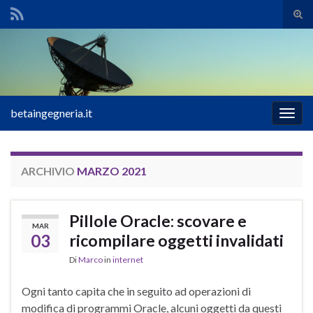
Atti
il
Search for:
mod
di
rice
betaingegneria.it
Attiv
la
navig
ARCHIVIO
MARZO 2021
Pillole Oracle: scovare e
MAR
03
ricompilare oggetti invalidati
Di
Marco
in
internet
Ogni tanto capita che in seguito ad operazioni di
modifica di programmi Oracle, alcuni oggetti da questi