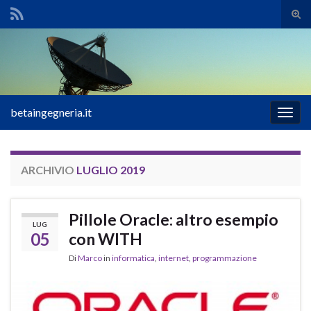
Atti
il
Search for:
mod
di
rice
betaingegneria.it
Attiv
la
navig
ARCHIVIO
LUGLIO 2019
Pillole Oracle: altro esempio
LUG
05
con WITH
Di
Marco
in
informatica
,
internet
,
programmazione