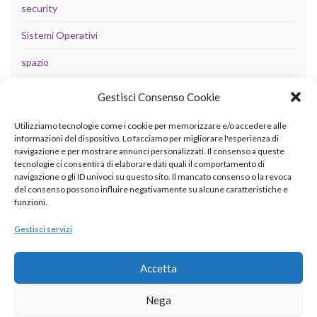
security
Sistemi Operativi
spazio
tecnologia
Gestisci Consenso Cookie
Uncategorized
Utilizziamo tecnologie come i cookie per memorizzare e/o accedere alle
informazioni del dispositivo. Lo facciamo per migliorare l'esperienza di
navigazione e per mostrare annunci personalizzati. Il consenso a queste
tecnologie ci consentirà di elaborare dati quali il comportamento di
META
navigazione o gli ID univoci su questo sito. Il mancato consenso o la revoca
del consenso possono influire negativamente su alcune caratteristiche e
Accedi
funzioni.
Feed dei contenuti
Gestisci servizi
Feed dei commenti
Accetta
WordPress.org
Nega