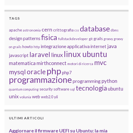
TAGS
database
cern
apache
crittografia
astronomia
css
dbms
fisica
design patterns
grails
fullstackdeveloper
git
groovy
groovy
java
integrazione applicativa
internet
howto
on grails
http
linux ubuntu
laravel
linux
javascript
mvc
matematica
mirthconnect
motori di ricerca
php
oracle
mysql
php7
programmazione
python
programming
tecnologia
ubuntu
software
security
quantum computing
sql
unix
web
yii
web2.0
volunia
ULTIMI ARTICOLI
Aggiornare il firmware UEFI su Ubuntu: la mia