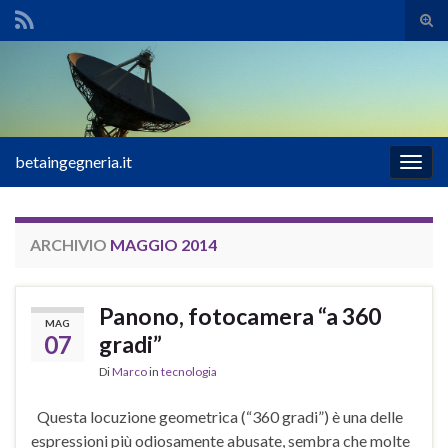
Atti
il
Search for:
mod
di
rice
betaingegneria.it
Attiv
la
navig
ARCHIVIO
MAGGIO 2014
Panono, fotocamera “a 360
MAG
07
gradi”
Di
Marco
in
tecnologia
Questa locuzione geometrica (“360 gradi”) è una delle
espressioni più odiosamente abusate, sembra che molte