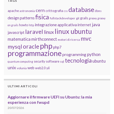
TAGS
database
cern
apache
crittografia
astronomia
css
dbms
fisica
design patterns
grails
fullstackdeveloper
git
groovy
groovy
java
integrazione applicativa
internet
howto
on grails
http
linux ubuntu
laravel
linux
javascript
mvc
matematica
mirthconnect
motori di ricerca
php
oracle
mysql
php7
programmazione
python
programming
tecnologia
ubuntu
software
security
quantum computing
sql
unix
web
yii
web2.0
volunia
ULTIMI ARTICOLI
Aggiornare il firmware UEFI su Ubuntu: la mia
esperienza con fwupd
20/07/2026