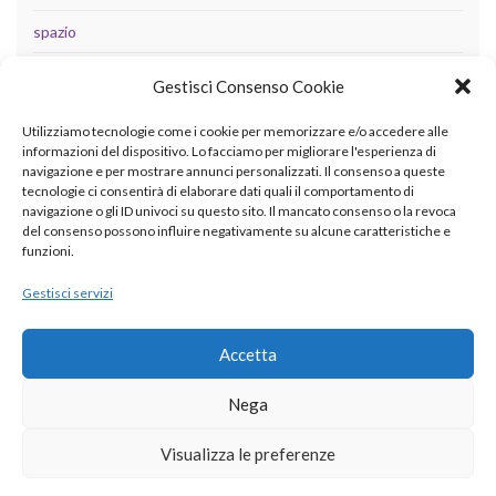
spazio
tecnologia
Gestisci Consenso Cookie
Uncategorized
Utilizziamo tecnologie come i cookie per memorizzare e/o accedere alle
informazioni del dispositivo. Lo facciamo per migliorare l'esperienza di
navigazione e per mostrare annunci personalizzati. Il consenso a queste
tecnologie ci consentirà di elaborare dati quali il comportamento di
META
navigazione o gli ID univoci su questo sito. Il mancato consenso o la revoca
del consenso possono influire negativamente su alcune caratteristiche e
Accedi
funzioni.
Feed dei contenuti
Gestisci servizi
Feed dei commenti
Accetta
WordPress.org
Nega
Visualizza le preferenze
© 2026 betaingegneria.it.