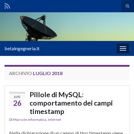
Atti
il
Search for:
mod
di
rice
betaingegneria.it
Attiv
la
navig
ARCHIVIO
LUGLIO 2018
Pillole di MySQL:
LUG
26
comportamento dei campi
timestamp
Di
Marco
in
informatica
,
internet
Nella dichiarazione di un campo di tipo timestamp viene