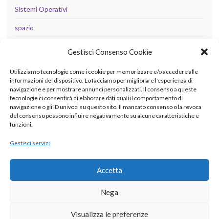
Sistemi Operativi
spazio
tecnologia
Gestisci Consenso Cookie
Uncategorized
Utilizziamo tecnologie come i cookie per memorizzare e/o accedere alle
informazioni del dispositivo. Lo facciamo per migliorare l'esperienza di
navigazione e per mostrare annunci personalizzati. Il consenso a queste
tecnologie ci consentirà di elaborare dati quali il comportamento di
META
navigazione o gli ID univoci su questo sito. Il mancato consenso o la revoca
del consenso possono influire negativamente su alcune caratteristiche e
Accedi
funzioni.
Feed dei contenuti
Gestisci servizi
Feed dei commenti
Accetta
WordPress.org
Nega
Visualizza le preferenze