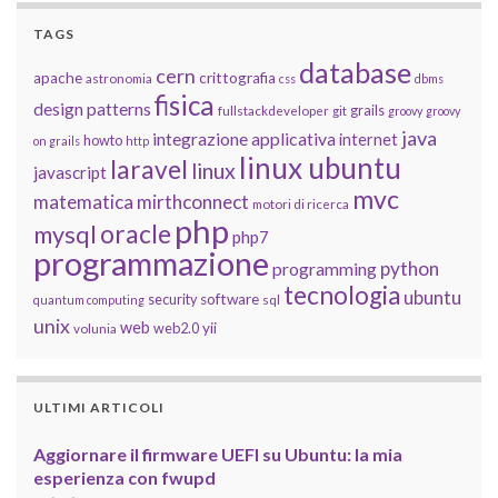
TAGS
database
cern
apache
crittografia
astronomia
css
dbms
fisica
design patterns
grails
fullstackdeveloper
git
groovy
groovy
java
integrazione applicativa
internet
howto
on grails
http
linux ubuntu
laravel
linux
javascript
mvc
matematica
mirthconnect
motori di ricerca
php
oracle
mysql
php7
programmazione
python
programming
tecnologia
ubuntu
software
security
quantum computing
sql
unix
web
yii
web2.0
volunia
ULTIMI ARTICOLI
Aggiornare il firmware UEFI su Ubuntu: la mia
esperienza con fwupd