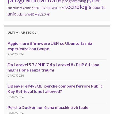
python
programming
tecnologia
ubuntu
software
security
quantum computing
sql
unix
web
yii
web2.0
volunia
ULTIMI ARTICOLI
Aggiornare il firmware UEFI su Ubuntu: la mia
esperienza con fwupd
20/07/2026
Da Laravel 5.7 / PHP 7.4 a Laravel 8 / PHP 8.1: una
migrazione senza traumi
09/07/2026
DBeaver e MySQL: perché compare l’errore Public
Key Retrieval is not allowed?
08/07/2026
Perché Docker non è una macchina virtuale
03/07/2026