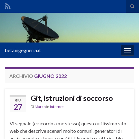
Atti
il
Search for:
mod
di
rice
betaingegneria.it
Attiv
la
navig
ARCHIVIO
GIUGNO 2022
Git, istruzioni di soccorso
GIU
27
Di
Marco
in
internet
Vi segnalo (e ricordo a me stesso) questo utilissimo sito
web che descrive scenari molto comuni, generatori di
ansia quando si lavora con Git. Un guida scritta in stile