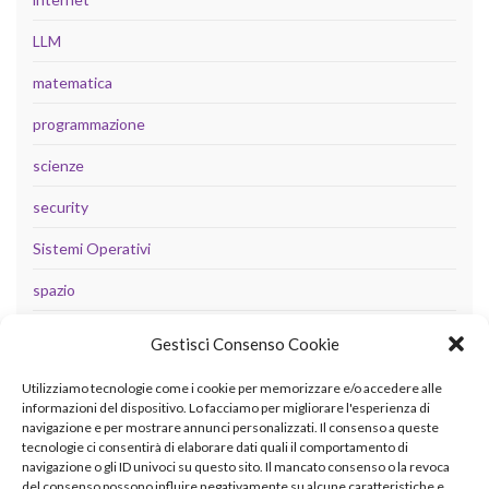
LLM
matematica
programmazione
scienze
security
Sistemi Operativi
spazio
tecnologia
Gestisci Consenso Cookie
Uncategorized
Utilizziamo tecnologie come i cookie per memorizzare e/o accedere alle
informazioni del dispositivo. Lo facciamo per migliorare l'esperienza di
navigazione e per mostrare annunci personalizzati. Il consenso a queste
tecnologie ci consentirà di elaborare dati quali il comportamento di
META
navigazione o gli ID univoci su questo sito. Il mancato consenso o la revoca
del consenso possono influire negativamente su alcune caratteristiche e