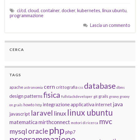
ci/cd
,
cloud
,
container
,
docker
,
kubernetes
,
linux ubuntu
,
programmazione
Lascia un commento
CERCA
TAGS
database
cern
apache
crittografia
astronomia
css
dbms
fisica
design patterns
grails
fullstackdeveloper
git
groovy
groovy
java
integrazione applicativa
internet
howto
on grails
http
linux ubuntu
laravel
linux
javascript
mvc
matematica
mirthconnect
motori di ricerca
php
oracle
mysql
php7
programmazione