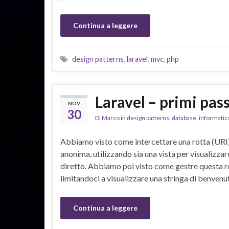
Continua a leggere
design patterns
,
laravel
,
mvc
,
php
Laravel – primi pass
NOV
30
Di
Marco
in
design patterns
,
database
,
informatic
Abbiamo visto come intercettare una rotta (URI)
anonima, utilizzando sia una vista per visualizz
diretto. Abbiamo poi visto come gestre questa rot
limitandoci a visualizzare una stringa di benvenu
Continua a leggere