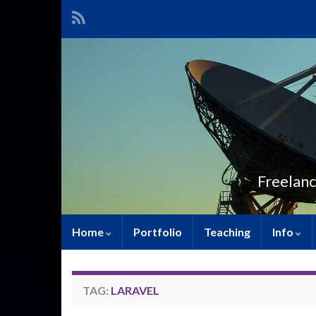
Freelanc
Home
Portfolio
Teaching
Info
TAG:
LARAVEL