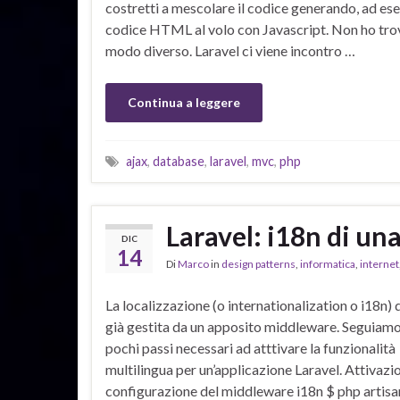
costretti a mescolare il codice generando, ad es
codice HTML al volo con Javascript. Non ho tro
modo diverso. Laravel ci viene incontro …
Continua a leggere
ajax
,
database
,
laravel
,
mvc
,
php
Laravel: i18n di un
DIC
14
Di
Marco
in
design patterns
,
informatica
,
internet
La localizzazione (o internationalization o i18n) d
già gestita da un apposito middleware. Seguiamo
pochi passi necessari ad atttivare la funzionalità
multilingua per un’applicazione Laravel. Attivazi
configurazione del middleware i18n $ php artisa