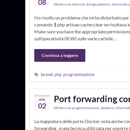
08
Di
Marco
in
internet
,
design patterns
,
informatica
Ho risolto un problema che mi ha disturbato per u
comando $ php artisan cache:clear ne risultava
Make sure you have the appropriate permissions.
sull’operatività (R/W) sulle varie cartelle …
Continua a leggere
laravel
,
php
,
programmazione
Port forwarding co
APR
02
Di
Marco
in
programmazione
,
database
,
informat
La mappatura delle porte Docker, nota anche co
forwarding , è una tecnica utilizzata per esporre i