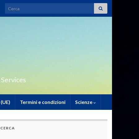
Search for:
 Services
 (UE)
Termini e condizioni
Scienze
CERCA