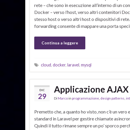
rete – che sono in esecuzione all’interno di un co
Docker – verso l’host, verso altri contenitori Do
stesso host o verso altri host o dispositivi di rete.
forwarding consente di mappare una porta speci
Continua a leggere
cloud
,
docker
,
laravel
,
mysql
Applicazione AJAX 
DIC
29
Di
Marco
in
programmazione
,
design patterns
,
in
Premetto che, a quanto ho visto, non c’è un vero 
standard in Laravel per gestire chiamate asincro
Quindi il tutto rimane sempre un po’ sporco perch