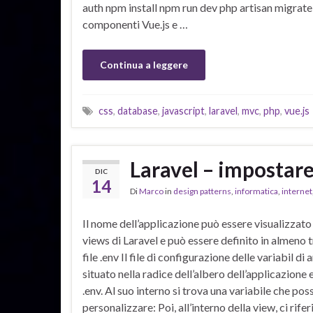
auth npm install npm run dev php artisan migrate 
componenti Vue.js e …
Continua a leggere
css
,
database
,
javascript
,
laravel
,
mvc
,
php
,
vue.js
Laravel – impostare
DIC
14
Di
Marco
in
design patterns
,
informatica
,
internet
Il nome dell’applicazione può essere visualizzato 
views di Laravel e può essere definito in almeno 
file .env Il file di configurazione delle variabil di
situato nella radice dell’albero dell’applicazione 
.env. Al suo interno si trova una variabile che po
personalizzare: Poi, all’interno della view, ci rife