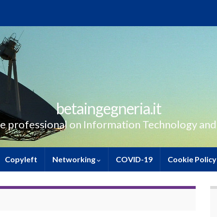
betaingegneria.it
e professional on Information Technology and
Copyleft
Networking
COVID-19
Cookie Policy