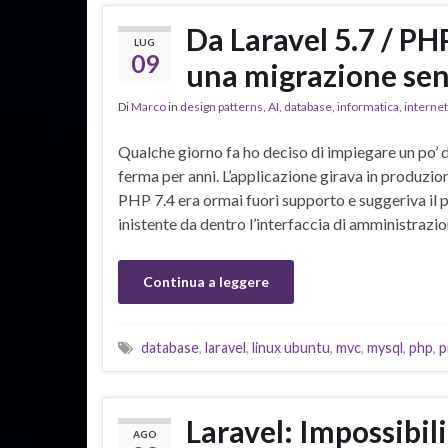
Da Laravel 5.7 / PHP
LUG
09
una migrazione sen
Di
Marco
in
design patterns
,
AI
,
database
,
informatica
,
internet
Qualche giorno fa ho deciso di impiegare un po’ 
ferma per anni. L’applicazione girava in produzio
PHP 7.4 era ormai fuori supporto e suggeriva il
inistente da dentro l’interfaccia di amministrazi
Continua a leggere
database
,
laravel
,
linux ubuntu
,
mvc
,
mysql
,
php
,
p
Laravel: Impossibili
AGO