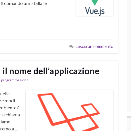
Il comando ui installa le
Lascia un commento
 il nome dell’applicazione
,
programmazione
nelle
tre modi
 ambiente è
e si chiama
ssiamo
riremo a …