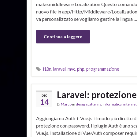
make:middleware Localization Questo comando
nuovo file in app/Http/Middleware/Localization
va personalizzato se vogliamo gestire la lingua 
Continua a leggere
i18n
,
laravel
,
mvc
,
php
,
programmazione
Laravel: protezione
DIC
14
Di
Marco
in
design patterns
,
informatica
,
internet
Aggiungiamo Auth + Vue.js, il modo più diretto d
protezione con password. Il plugin Auth è uno sca
Vue.js. Installazione di Vue/Auth composer require