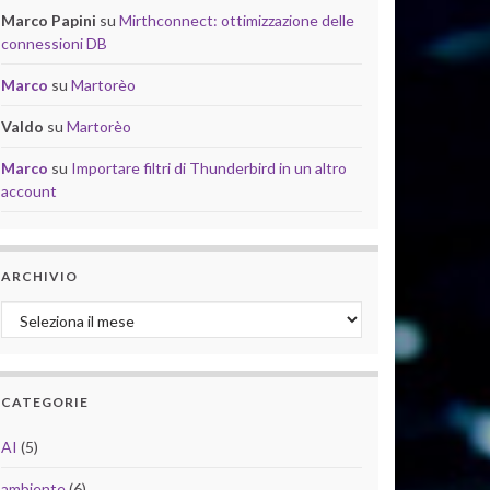
Marco Papini
su
Mirthconnect: ottimizzazione delle
connessioni DB
Marco
su
Martorèo
Valdo
su
Martorèo
Marco
su
Importare filtri di Thunderbird in un altro
account
ARCHIVIO
Archivio
CATEGORIE
AI
(5)
ambiente
(6)