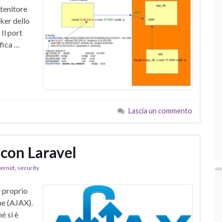
ntenitore
cker dello
 Il port
fica …
Lascia un commento
con Laravel
ternet
,
security
e proprio
ne (AJAX).
é si è