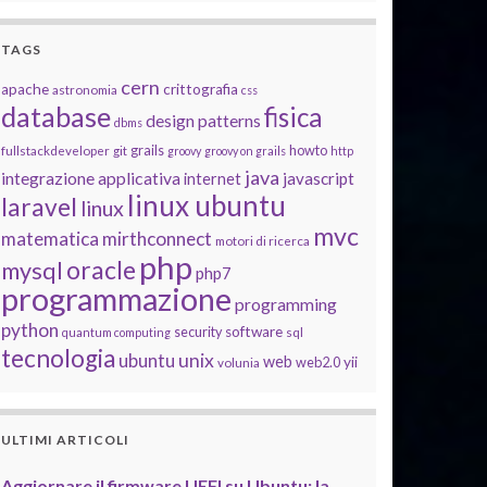
TAGS
cern
apache
crittografia
astronomia
css
database
fisica
design patterns
dbms
grails
howto
fullstackdeveloper
git
groovy
groovy on grails
http
java
integrazione applicativa
javascript
internet
linux ubuntu
laravel
linux
mvc
matematica
mirthconnect
motori di ricerca
php
oracle
mysql
php7
programmazione
programming
python
software
security
quantum computing
sql
tecnologia
unix
ubuntu
web
yii
web2.0
volunia
ULTIMI ARTICOLI
Aggiornare il firmware UEFI su Ubuntu: la