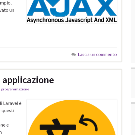
empio,
vato un
Lascia un commento
a applicazione
,
programmazione
i Laravel è
 questi
one e
n