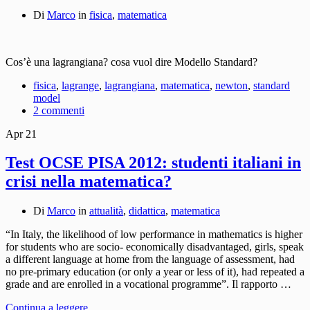
Di
Marco
in
fisica
,
matematica
Cos’è una lagrangiana? cosa vuol dire Modello Standard?
fisica
,
lagrange
,
lagrangiana
,
matematica
,
newton
,
standard
model
2 commenti
Apr
21
Test OCSE PISA 2012: studenti italiani in
crisi nella matematica?
Di
Marco
in
attualità
,
didattica
,
matematica
“In Italy, the likelihood of low performance in mathematics is higher
for students who are socio- economically disadvantaged, girls, speak
a different language at home from the language of assessment, had
no pre-primary education (or only a year or less of it), had repeated a
grade and are enrolled in a vocational programme”. Il rapporto …
Continua a leggere