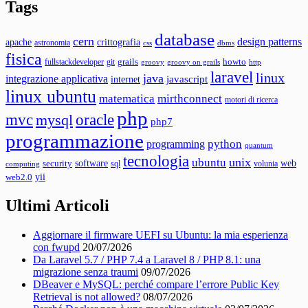
Tags
database
cern
design patterns
apache
crittografia
astronomia
css
dbms
fisica
grails
howto
fullstackdeveloper
git
groovy
groovy on grails
http
laravel
linux
java
integrazione applicativa
javascript
internet
linux ubuntu
matematica
mirthconnect
motori di ricerca
php
mvc
oracle
mysql
php7
programmazione
python
programming
quantum
tecnologia
unix
ubuntu
web
software
security
sql
volunia
computing
yii
web2.0
Ultimi Articoli
Aggiornare il firmware UEFI su Ubuntu: la mia esperienza
con fwupd
20/07/2026
Da Laravel 5.7 / PHP 7.4 a Laravel 8 / PHP 8.1: una
migrazione senza traumi
09/07/2026
DBeaver e MySQL: perché compare l’errore Public Key
Retrieval is not allowed?
08/07/2026