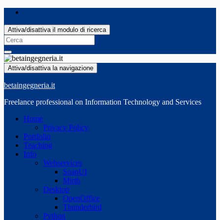
Attiva/disattiva il modulo di ricerca
Search
for:
Attiva/disattiva la navigazione
betaingegneria.it
Freelance professional on Information Technology and Services
Home
Privacy Policy
Portfolio
Teaching
Info
Webservices
SoapUI
Mirth
Desktop
OpenOffice
Thunderbird
Python