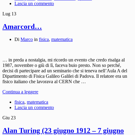
Lascia un commento
Lug
13
Amarcord…
Di
Marco
in
fisica
,
matematica
… in preda a nostalgia, mi ricordo un evento che credo risalga al
1987, novembre o giù di lì, faceva buio presto. Non so perché,
decisi di partecipare ad un seminario che si teneva nell’Aula A del
Dipartimento di Fisica Galileo Galilei di Padova. Il relatore era un
fisico italiano che lavorava al CERN che …
Continua a leggere
fisica
,
matematica
Lascia un commento
Giu
23
Alan Turing (23 giugno 1912 – 7 giugno