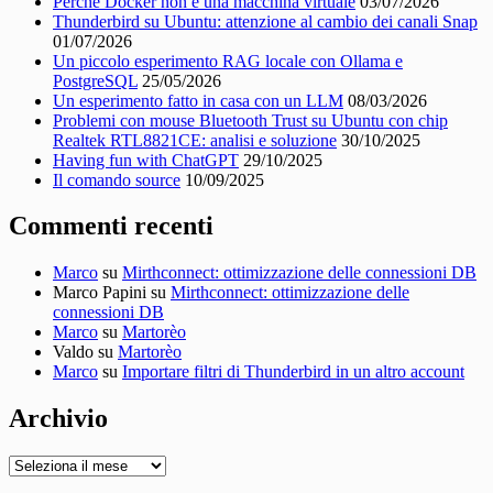
Perché Docker non è una macchina virtuale
03/07/2026
Thunderbird su Ubuntu: attenzione al cambio dei canali Snap
01/07/2026
Un piccolo esperimento RAG locale con Ollama e
PostgreSQL
25/05/2026
Un esperimento fatto in casa con un LLM
08/03/2026
Problemi con mouse Bluetooth Trust su Ubuntu con chip
Realtek RTL8821CE: analisi e soluzione
30/10/2025
Having fun with ChatGPT
29/10/2025
Il comando source
10/09/2025
Commenti recenti
Marco
su
Mirthconnect: ottimizzazione delle connessioni DB
Marco Papini
su
Mirthconnect: ottimizzazione delle
connessioni DB
Marco
su
Martorèo
Valdo
su
Martorèo
Marco
su
Importare filtri di Thunderbird in un altro account
Archivio
Archivio