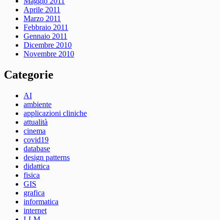
Maggio 2011
Aprile 2011
Marzo 2011
Febbraio 2011
Gennaio 2011
Dicembre 2010
Novembre 2010
Categorie
AI
ambiente
applicazioni cliniche
attualità
cinema
covid19
database
design patterns
didattica
fisica
GIS
grafica
informatica
internet
LLM