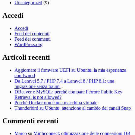
Uncategorized
(9)
Accedi
Accedi
Feed dei contenuti
Feed dei commenti
WordPress.org
Articoli recenti
Aggiornare il firmware UEFI su Ubuntu: la mia esperienza
con fwupd
Da Laravel 5.7 / PHP 7.4 a Laravel 8 / PHP 8.1: una
migrazione senza traumi
DBeaver e MySQL: perché compare l’errore Public Key
Retrieval is not allowed?
Perché Docker non è una macchina virtuale
Thunderbird su Ubuntu: attenzione al cambio dei canali Snap
Commenti recenti
Marco
su
Mirthconnect: ottimizzazione delle connessioni DB