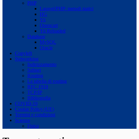
PHP
Laravel/PHP: metodi statici
HG
Yii
Opencart
Yii Reloaded
Database
MySQL
Oracle
Copyleft
Networking
Indirizzamento
Subnet
Routing
La tabella di routing
RFC 1918
TCP/IP
Bibliografia
COVID-19
Cookie Policy (UE)
Termini e condizioni
Scienze
Fisica