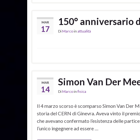
150° anniversario de
MAR
17
Di
Marco
in
attualità
Simon Van Der Me
MAR
14
Di
Marco
in
fisica
Il 4 marzo scorso è scomparso Simon Van Der Meer
storia del CERN di Ginevra. Aveva vinto il prem
che avevano confermato l’esistenza delle particell
l’unico ingegnere ad essere …