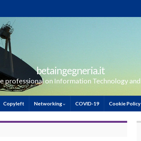
betaingegneria.it
e professional on Information Technology and
Copyleft
Networking
COVID-19
Cookie Policy