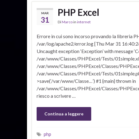
PHP Excel
MAR
31
Di
Marco
in
internet
Errore in cui sono incorso provando la libreria
/var/log/apache2/error.log [Thu Mar 31 16:40:26 
Uncaught exception ‘Exception’ with message ‘Cou
/var/www/Classes/PHPExcel/Tests/01simple.xlsx
/var/www/Classes/PHPExcel/Classes/PHPExcel
/var/www/Classes/PHPExcel/Tests/01simple.p
>save(‘/var/www/Classe…’) #1 {main} thrown in
/var/www/Classes/PHPExcel/Classes/PHPExcel/
riesco a scrivere …
Continua a leggere
php