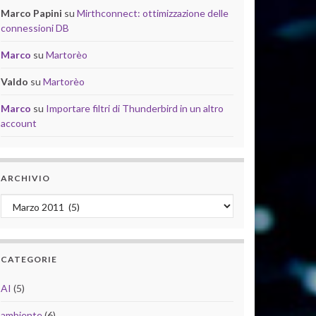
Marco Papini
su
Mirthconnect: ottimizzazione delle
connessioni DB
Marco
su
Martorèo
Valdo
su
Martorèo
Marco
su
Importare filtri di Thunderbird in un altro
account
ARCHIVIO
Archivio
CATEGORIE
AI
(5)
ambiente
(6)