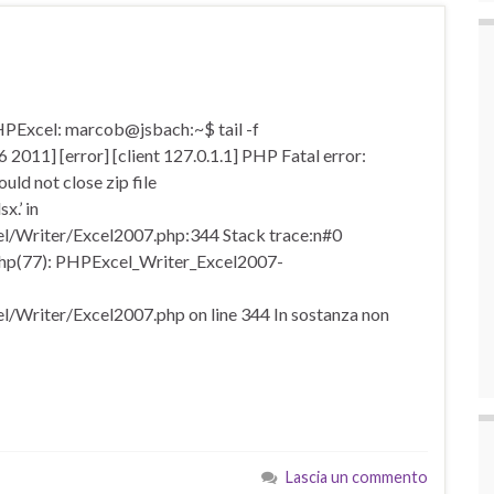
 PHPExcel: marcob@jsbach:~$ tail -f
2011] [error] [client 127.0.1.1] PHP Fatal error:
ld not close zip file
.’ in
/Writer/Excel2007.php:344 Stack trace:n#0
hp(77): PHPExcel_Writer_Excel2007-
Writer/Excel2007.php on line 344 In sostanza non
Lascia un commento