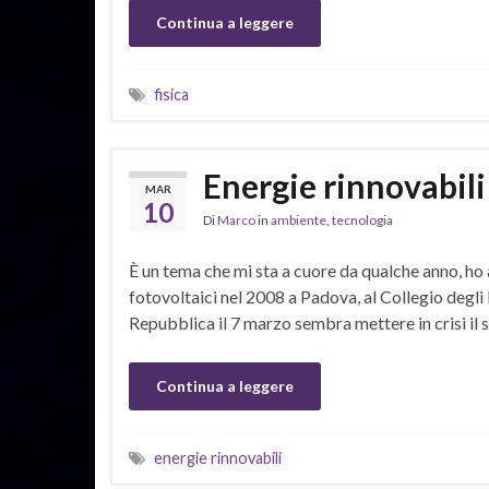
Continua a leggere
fisica
Energie rinnovabili
MAR
10
Di
Marco
in
ambiente
,
tecnologia
È un tema che mi sta a cuore da qualche anno, ho
fotovoltaici nel 2008 a Padova, al Collegio degli 
Repubblica il 7 marzo sembra mettere in crisi il s
Continua a leggere
energie rinnovabili