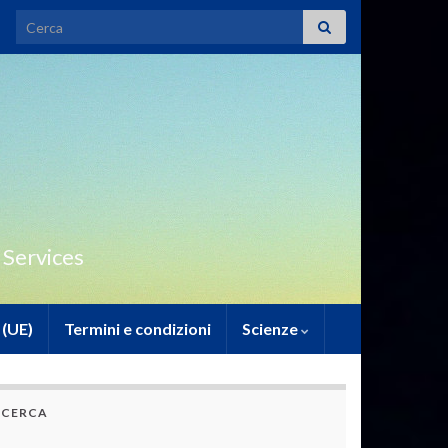
Search for:
 Services
 (UE)
Termini e condizioni
Scienze
CERCA