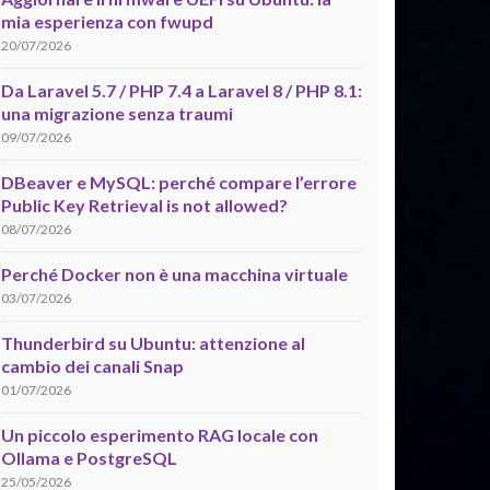
mia esperienza con fwupd
20/07/2026
Da Laravel 5.7 / PHP 7.4 a Laravel 8 / PHP 8.1:
una migrazione senza traumi
09/07/2026
DBeaver e MySQL: perché compare l’errore
Public Key Retrieval is not allowed?
08/07/2026
Perché Docker non è una macchina virtuale
03/07/2026
Thunderbird su Ubuntu: attenzione al
cambio dei canali Snap
01/07/2026
Un piccolo esperimento RAG locale con
Ollama e PostgreSQL
25/05/2026