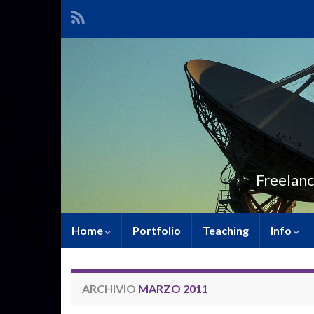
Freelanc
Home
Portfolio
Teaching
Info
ARCHIVIO
MARZO 2011