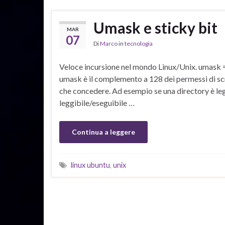
Umask e sticky bit
MAR
07
Di
Marco
in
tecnologia
Veloce incursione nel mondo Linux/Unix. umask = 777
umask è il complemento a 128 dei permessi di scri
che concedere. Ad esempio se una directory è leggi
leggibile/eseguibile …
Continua a leggere
linux ubuntu
,
unix