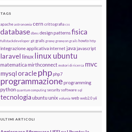
TAGS
cern
apache
crittografia
astronomia
css
database
fisica
design patterns
dbms
grails
howto
fullstackdeveloper
git
groovy
groovy on grails
http
java
integrazione applicativa
javascript
internet
linux ubuntu
laravel
linux
mvc
matematica
mirthconnect
motori di ricerca
php
oracle
mysql
php7
programmazione
programming
python
software
security
quantum computing
sql
tecnologia
unix
ubuntu
web
yii
web2.0
volunia
ULTIMI ARTICOLI
Aggiornare il firmware UEFI su Ubuntu: la