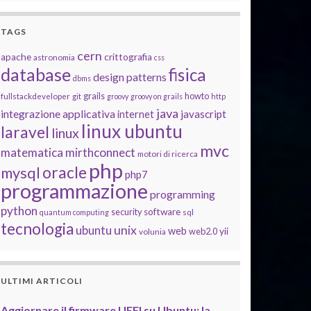
TAGS
cern
apache
crittografia
astronomia
css
database
fisica
design patterns
dbms
grails
howto
fullstackdeveloper
git
groovy
groovy on grails
http
java
integrazione applicativa
javascript
internet
linux ubuntu
laravel
linux
mvc
matematica
mirthconnect
motori di ricerca
php
oracle
mysql
php7
programmazione
programming
python
software
security
quantum computing
sql
tecnologia
unix
ubuntu
web
yii
web2.0
volunia
ULTIMI ARTICOLI
Aggiornare il firmware UEFI su Ubuntu: la