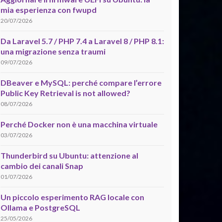
mia esperienza con fwupd
20/07/2026
Da Laravel 5.7 / PHP 7.4 a Laravel 8 / PHP 8.1:
una migrazione senza traumi
09/07/2026
DBeaver e MySQL: perché compare l’errore
Public Key Retrieval is not allowed?
08/07/2026
Perché Docker non è una macchina virtuale
03/07/2026
Thunderbird su Ubuntu: attenzione al
cambio dei canali Snap
01/07/2026
Un piccolo esperimento RAG locale con
Ollama e PostgreSQL
25/05/2026