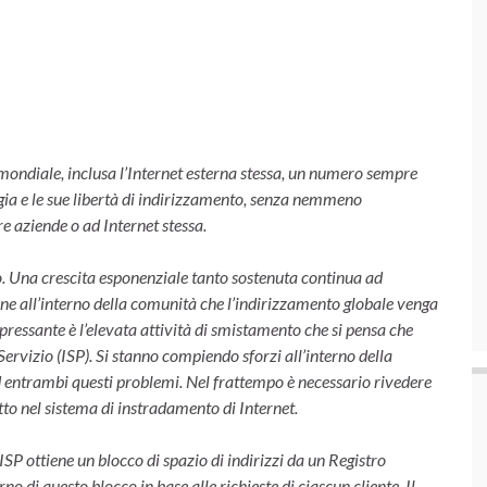
 mondiale, inclusa l’Internet esterna stessa, un numero sempre
ia e le sue libertà di indirizzamento, senza nemmeno
re aziende o ad Internet stessa.
uno. Una crescita esponenziale tanto sostenuta continua ad
one all’interno della comunità che l’indirizzamento globale venga
ressante è l’elevata attività di smistamento che si pensa che
Servizio (ISP). Si stanno compiendo sforzi all’interno della
 entrambi questi problemi. Nel frattempo è necessario rivedere
atto nel sistema di instradamento di Internet.
ISP ottiene un blocco di spazio di indirizzi da un Registro
erno di questo blocco in base alle richieste di ciascun cliente. Il