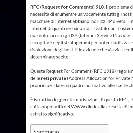
RFC (Request for Comments) 918.
Il problema di
necessità di enumerare univocamente tutti gli host g
macchine di Internet abbiano indirizzi IP diversi. In
Internet di quanti ne siano indirizzabili con il sist
ma molto presto gli ISP (Internet Service Provider 
escogitare degli stratagemmi per poter riutilizzare d
risoluzione degli host. E le aziende che via via si c
determinate scelte.
Questa Request For Comment (RFC 1918) regolamen
delle
reti private
(Address Allocation for Private N
proprio per dare un quadro normativo alle scelte ch
È istruttivo leggere le motivazioni di questa RFC, ch
cui la popolarità del WWW diede alla crescita di In
estratto significativo.
Sommario