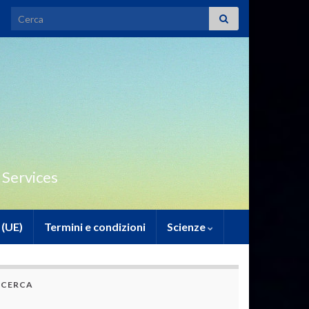
Search for:
 Services
 (UE)
Termini e condizioni
Scienze
CERCA