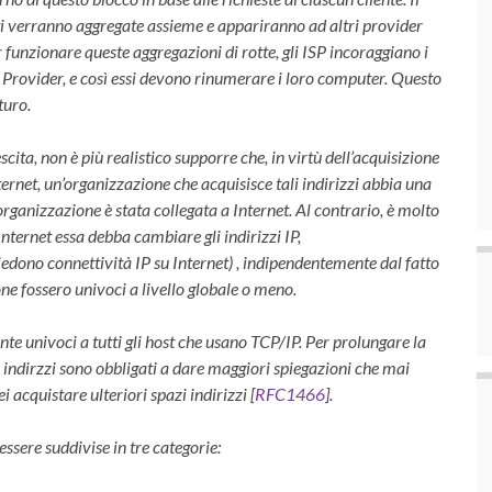
enti verranno aggregate assieme e appariranno ad altri provider
ar funzionare queste aggregazioni di rotte, gli ISP incoraggiano i
 del Provider, e così essi devono rinumerare i loro computer. Questo
turo.
escita, non è più realistico supporre che, in virtù dell’acquisizione
nternet, un’organizzazione che acquisisce tali indirizzi abbia una
organizzazione è stata collegata a Internet. Al contrario, è molto
nternet essa debba cambiare gli indirizzi IP,
chiedono connettività IP su Internet) , indipendentemente dal fatto
ione fossero univoci a livello globale o meno.
te univoci a tutti gli host che usano TCP/IP. Per prolungare la
di indirzzi sono obbligati a dare maggiori spiegazioni che mai
i acquistare ulteriori spazi indirizzi [
RFC1466
].
essere suddivise in tre categorie: