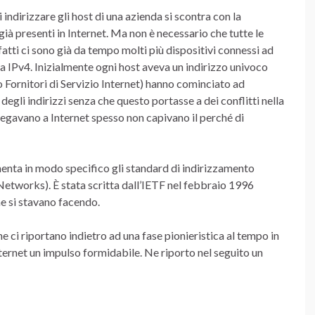
 indirizzare gli host di una azienda si scontra con la
ià presenti in Internet. Ma non è necessario che tutte le
fatti ci sono già da tempo molti più dispositivi connessi ad
ema IPv4. Inizialmente ogni host aveva un indirizzo univoco
o Fornitori di Servizio Internet) hanno cominciato ad
egli indirizzi senza che questo portasse a dei conflitti nella
ollegavano a Internet spesso non capivano il perché di
ta in modo specifico gli standard di indirizzamento
etworks). È stata scritta dall’IETF nel febbraio 1996
e si stavano facendo.
e ci riportano indietro ad una fase pionieristica al tempo in
ternet un impulso formidabile. Ne riporto nel seguito un