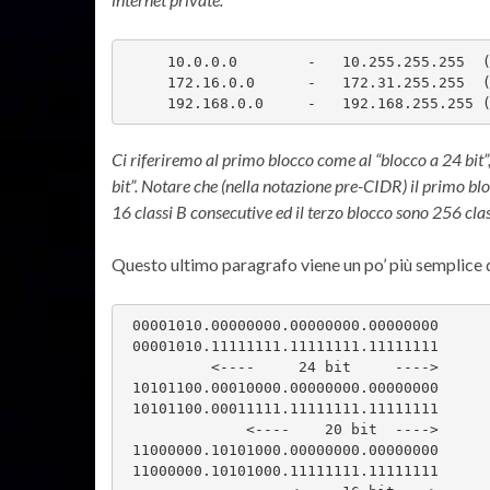
     10.0.0.0        -   10.255.255.255  (10/8 prefix)

     172.16.0.0      -   172.31.255.255  (172.16/12 prefix)

     192.168.0.0     -   192.168.255.255
Ci riferiremo al primo blocco come al “blocco a 24 bit”
bit”. Notare che (nella notazione pre-CIDR) il primo bl
16 classi B consecutive ed il terzo blocco sono 256 cla
Questo ultimo paragrafo viene un po’ più semplice da 
 00001010.00000000.00000000.00000000

 00001010.11111111.11111111.11111111

          <----     24 bit     ---->

 10101100.00010000.00000000.00000000

 10101100.00011111.11111111.11111111

              <----    20 bit  ----> 

 11000000.10101000.00000000.00000000

 11000000.10101000.11111111.11111111
