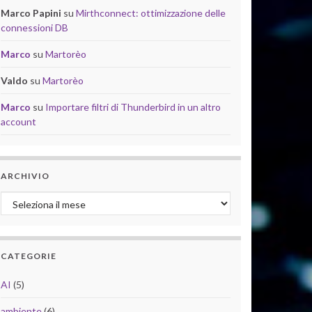
Marco Papini
su
Mirthconnect: ottimizzazione delle
connessioni DB
Marco
su
Martorèo
Valdo
su
Martorèo
Marco
su
Importare filtri di Thunderbird in un altro
account
ARCHIVIO
Archivio
CATEGORIE
AI
(5)
ambiente
(6)