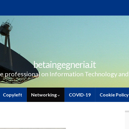
betaingegneria.it
e professional on Information Technology and
Copyleft
Networking
COVID-19
Cookie Policy