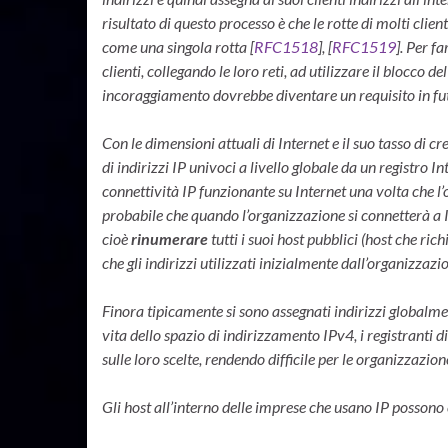
risultato di questo processo è che le rotte di molti cli
come una singola rotta [
RFC1518
], [
RFC1519
]. Per f
clienti, collegando le loro reti, ad utilizzare il blocco
incoraggiamento dovrebbe diventare un requisito in fu
Con le dimensioni attuali di Internet e il suo tasso di cr
di indirizzi IP univoci a livello globale da un registro I
connettività IP funzionante su Internet una volta che l’
probabile che quando l’organizzazione si connetterà a I
cioè
rinumerare
tutti i suoi host pubblici (host che ri
che gli indirizzi utilizzati inizialmente dall’organizzaz
Finora tipicamente si sono assegnati indirizzi globalmen
vita dello spazio di indirizzamento IPv4, i registranti 
sulle loro scelte, rendendo difficile per le organizzazione
Gli host all’interno delle imprese che usano IP possono 