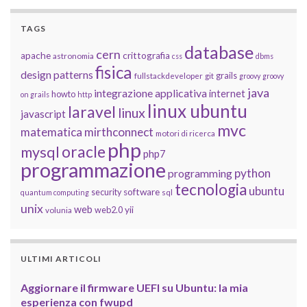
TAGS
database
cern
apache
crittografia
astronomia
css
dbms
fisica
design patterns
grails
fullstackdeveloper
git
groovy
groovy
java
integrazione applicativa
internet
howto
on grails
http
linux ubuntu
laravel
linux
javascript
mvc
matematica
mirthconnect
motori di ricerca
php
oracle
mysql
php7
programmazione
python
programming
tecnologia
ubuntu
software
security
quantum computing
sql
unix
web
yii
web2.0
volunia
ULTIMI ARTICOLI
Aggiornare il firmware UEFI su Ubuntu: la mia
esperienza con fwupd