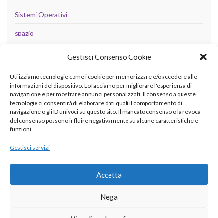
Sistemi Operativi
spazio
tecnologia
Gestisci Consenso Cookie
Uncategorized
Utilizziamo tecnologie come i cookie per memorizzare e/o accedere alle
informazioni del dispositivo. Lo facciamo per migliorare l'esperienza di
navigazione e per mostrare annunci personalizzati. Il consenso a queste
tecnologie ci consentirà di elaborare dati quali il comportamento di
META
navigazione o gli ID univoci su questo sito. Il mancato consenso o la revoca
del consenso possono influire negativamente su alcune caratteristiche e
Accedi
funzioni.
Feed dei contenuti
Gestisci servizi
Feed dei commenti
Accetta
WordPress.org
Nega