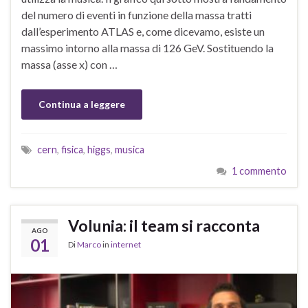
del numero di eventi in funzione della massa tratti
dall’esperimento ATLAS e, come dicevamo, esiste un
massimo intorno alla massa di 126 GeV. Sostituendo la
massa (asse x) con …
Continua a leggere
cern
,
fisica
,
higgs
,
musica
1 commento
Volunia: il team si racconta
AGO
01
Di
Marco
in
internet