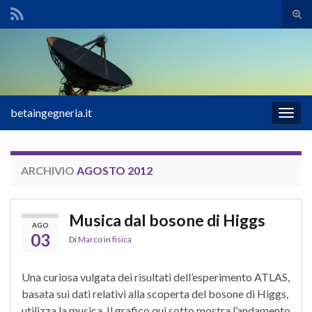
Atti
il
Search for:
mod
di
rice
betaingegneria.it
Attiv
la
navig
ARCHIVIO
AGOSTO 2012
Musica dal bosone di Higgs
AGO
03
Di
Marco
in
fisica
Una curiosa vulgata dei risultati dell’esperimento ATLAS,
basata sui dati relativi alla scoperta del bosone di Higgs,
utilizza la musica. Il grafico qui sotto mostra l’andamento