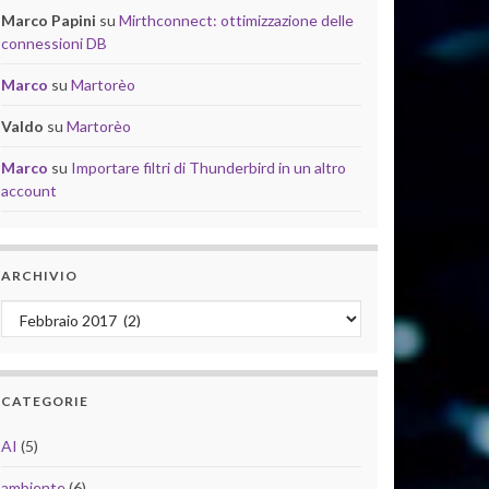
Marco Papini
su
Mirthconnect: ottimizzazione delle
connessioni DB
Marco
su
Martorèo
Valdo
su
Martorèo
Marco
su
Importare filtri di Thunderbird in un altro
account
ARCHIVIO
Archivio
CATEGORIE
AI
(5)
ambiente
(6)