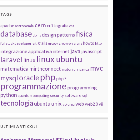
TAGS
cern
apache
crittografia
astronomia
css
database
fisica
design patterns
dbms
grails
howto
fullstackdeveloper
git
groovy
groovy on grails
http
java
integrazione applicativa
javascript
internet
linux ubuntu
laravel
linux
mvc
matematica
mirthconnect
motori di ricerca
php
oracle
mysql
php7
programmazione
programming
python
software
security
quantum computing
sql
tecnologia
unix
ubuntu
web
yii
web2.0
volunia
ULTIMI ARTICOLI
Aggiornare il firmware UEFI su Ubuntu: la