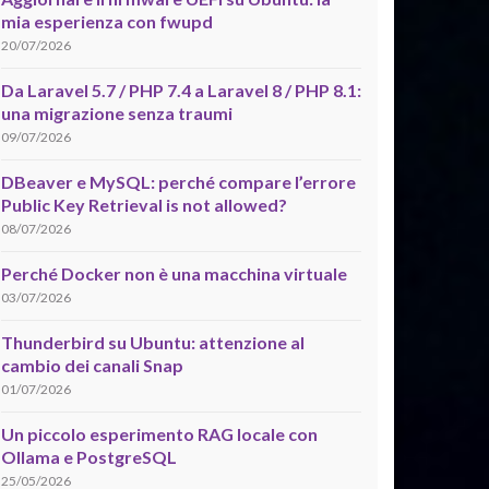
mia esperienza con fwupd
20/07/2026
Da Laravel 5.7 / PHP 7.4 a Laravel 8 / PHP 8.1:
una migrazione senza traumi
09/07/2026
DBeaver e MySQL: perché compare l’errore
Public Key Retrieval is not allowed?
08/07/2026
Perché Docker non è una macchina virtuale
03/07/2026
Thunderbird su Ubuntu: attenzione al
cambio dei canali Snap
01/07/2026
Un piccolo esperimento RAG locale con
Ollama e PostgreSQL
25/05/2026