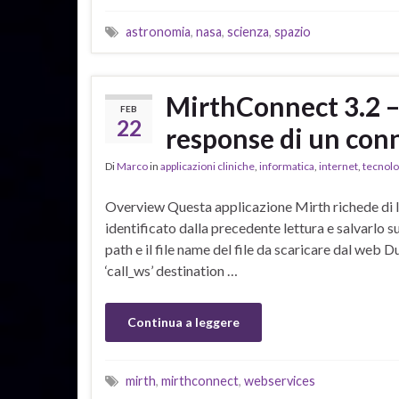
astronomia
,
nasa
,
scienza
,
spazio
MirthConnect 3.2 –
FEB
22
response di un co
Di
Marco
in
applicazioni cliniche
,
informatica
,
internet
,
tecnolo
Overview Questa applicazione Mirth richede di le
identificato dalla precedente lettura e salvarlo 
path e il file name del file da scaricare dal web
‘call_ws’ destination …
Continua a leggere
mirth
,
mirthconnect
,
webservices