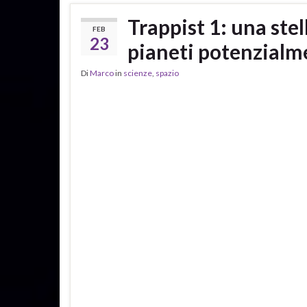
Trappist 1: una stel
FEB
23
pianeti potenzialme
Di
Marco
in
scienze
,
spazio