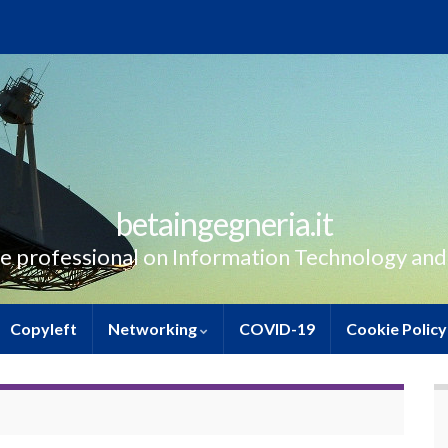
betaingegneria.it
e professional on Information Technology and
Copyleft
Networking
COVID-19
Cookie Policy