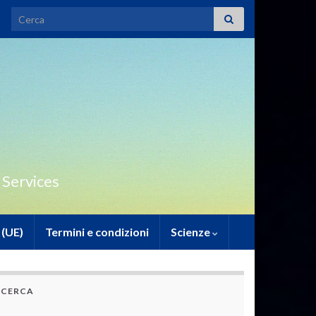
Search for:
 Services
 (UE)
Termini e condizioni
Scienze
CERCA