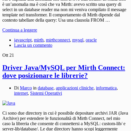
è un’anomalia ma è così che va Mirth: avevo scritto una query di
select in un database reader ma non mi veniva compilato il message
template nel transformer. Il comportamento di Mirth dipende dal
contesto tabellare della query: Usa una clausola FROM …
Continua a leggere
javascript
,
mirth
,
mirthconnect
,
mysql
,
oracle
Lascia un commento
Ott
21
Driver Java/MySQL per Mirth Connect:
dove posizionare le librerie?
Di
Marco
in
database
,
applicazioni cliniche
,
informatica
,
internet
,
Sistemi Operativi
Ci sono due directory in cui è possibile depositare archivi JAR (Java
Archive) per estendere le funzionalità di Mirth Connect, nel mio
caso la libreria che consente di connettersi a MySQL: custom-lib/ e
server-lib/database/. Le due directory hanno scopi leggermente