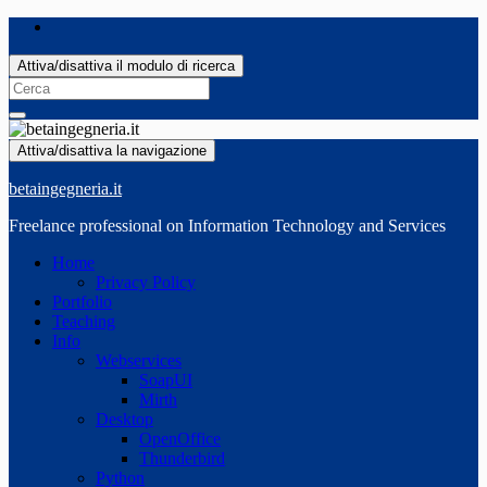
Attiva/disattiva il modulo di ricerca
Search
for:
Attiva/disattiva la navigazione
betaingegneria.it
Freelance professional on Information Technology and Services
Home
Privacy Policy
Portfolio
Teaching
Info
Webservices
SoapUI
Mirth
Desktop
OpenOffice
Thunderbird
Python