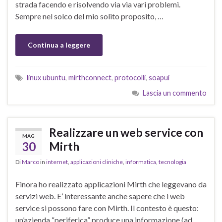
strada facendo e risolvendo via via vari problemi.
Sempre nel solco del mio solito proposito, …
Continua a leggere
linux ubuntu
,
mirthconnect
,
protocolli
,
soapui
Lascia un commento
Realizzare un web service con
MAG
30
Mirth
Di
Marco
in
internet
,
applicazioni cliniche
,
informatica
,
tecnologia
Finora ho realizzato applicazioni Mirth che leggevano da
servizi web. E’ interessante anche sapere che i web
service si possono fare con Mirth. Il contesto è questo:
un’azienda “periferica” produce una informazione (ad