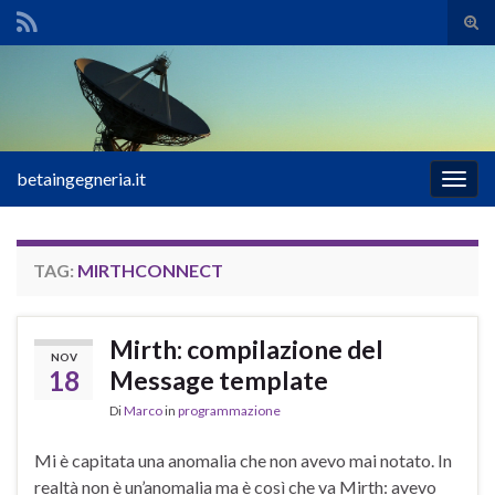
Atti
il
Search for:
mod
di
rice
betaingegneria.it
Attiv
la
navig
TAG:
MIRTHCONNECT
Mirth: compilazione del
NOV
18
Message template
Di
Marco
in
programmazione
Mi è capitata una anomalia che non avevo mai notato. In
realtà non è un’anomalia ma è così che va Mirth: avevo