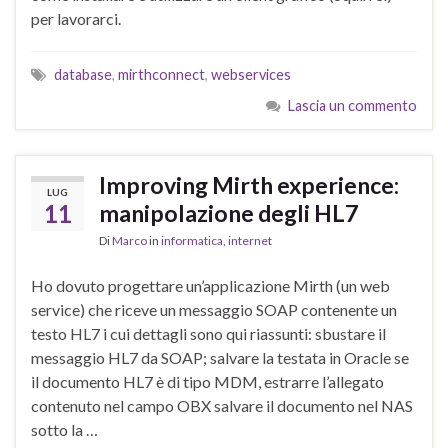
per lavorarci.
database
,
mirthconnect
,
webservices
Lascia un commento
Improving Mirth experience:
LUG
11
manipolazione degli HL7
Di
Marco
in
informatica
,
internet
Ho dovuto progettare un’applicazione Mirth (un web
service) che riceve un messaggio SOAP contenente un
testo HL7 i cui dettagli sono qui riassunti: sbustare il
messaggio HL7 da SOAP; salvare la testata in Oracle se
il documento HL7 è di tipo MDM, estrarre l’allegato
contenuto nel campo OBX salvare il documento nel NAS
sotto la …