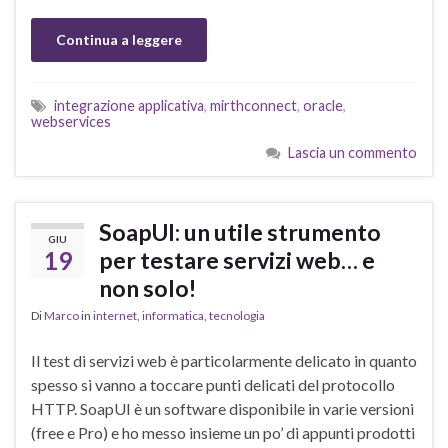
Continua a leggere
integrazione applicativa
,
mirthconnect
,
oracle
,
webservices
Lascia un commento
SoapUI: un utile strumento
GIU
19
per testare servizi web… e
non solo!
Di
Marco
in
internet
,
informatica
,
tecnologia
Il test di servizi web è particolarmente delicato in quanto
spesso si vanno a toccare punti delicati del protocollo
HTTP. SoapUI è un software disponibile in varie versioni
(free e Pro) e ho messo insieme un po’ di appunti prodotti