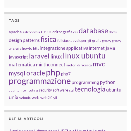
TAGS
database
cern
apache
crittografia
astronomia
css
dbms
fisica
design patterns
grails
fullstackdeveloper
git
groovy
groovy
java
integrazione applicativa
internet
howto
on grails
http
linux ubuntu
laravel
linux
javascript
mvc
matematica
mirthconnect
motori di ricerca
php
oracle
mysql
php7
programmazione
python
programming
tecnologia
ubuntu
software
security
quantum computing
sql
unix
web
yii
web2.0
volunia
ULTIMI ARTICOLI
Aggiornare il firmware UEFI su Ubuntu: la mia