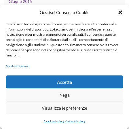
Giugno 2015
Maggio 2015
Gestisci Consenso Cookie
Marzo 2015
Utilizziamo tecnologie come i cookie per memorizzare e/o accedere alle
informazioni del dispositivo. Lo facciamo per migliorare l'esperienza di
Febbraio 2015
navigazione e per mostrare annunci personalizzati. Il consenso a queste
tecnologie ci consentirà di elaborare dati quali il comportamento di
Gennaio 2015
navigazione o gli ID univoci su questo sito. Il mancato consenso o la revoca
del consenso possono influire negativamente su alcune caratteristiche e
funzioni.
Dicembre 2014
Gestisci servizi
Novembre 2014
Ottobre 2014
Accetta
Settembre 2014
Nega
Agosto 2014
Visualizza le preferenze
Luglio 2014
Cookie Policy
Privacy Policy
Giugno 2014