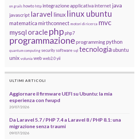
java
integrazione applicativa
internet
howto
on grails
http
linux ubuntu
laravel
linux
javascript
mvc
matematica
mirthconnect
motori di ricerca
php
oracle
mysql
php7
programmazione
python
programming
tecnologia
ubuntu
software
security
quantum computing
sql
unix
web
yii
web2.0
volunia
ULTIMI ARTICOLI
Aggiornare il firmware UEFI su Ubuntu: la mia
esperienza con fwupd
20/07/2026
Da Laravel 5.7 / PHP 7.4 a Laravel 8 / PHP 8.1: una
migrazione senza traumi
09/07/2026