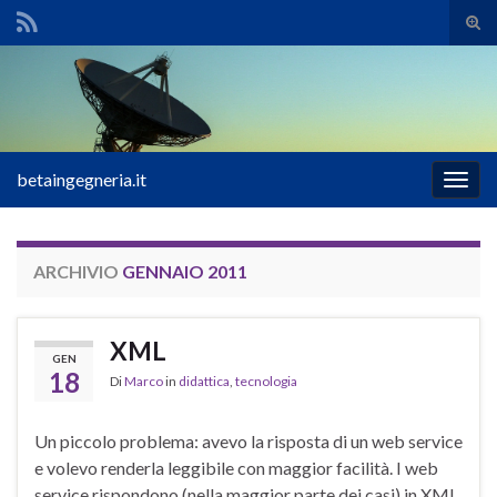
Atti
il
Search for:
mod
di
rice
betaingegneria.it
Attiv
la
navig
ARCHIVIO
GENNAIO 2011
XML
GEN
18
Di
Marco
in
didattica
,
tecnologia
Un piccolo problema: avevo la risposta di un web service
e volevo renderla leggibile con maggior facilità. I web
service rispondono (nella maggior parte dei casi) in XML,