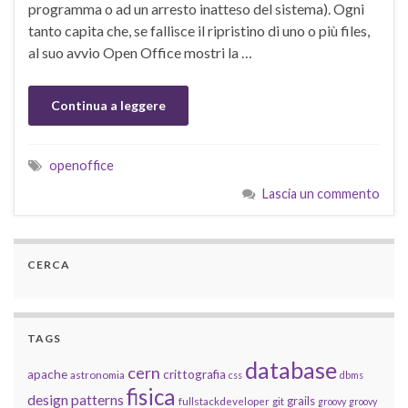
programma o ad un arresto inatteso del sistema). Ogni
tanto capita che, se fallisce il ripristino di uno o più files,
al suo avvio Open Office mostri la …
Continua a leggere
openoffice
Lascia un commento
CERCA
TAGS
database
cern
apache
crittografia
astronomia
css
dbms
fisica
design patterns
grails
fullstackdeveloper
git
groovy
groovy