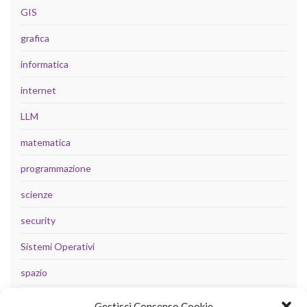
GIS
grafica
informatica
internet
LLM
matematica
programmazione
scienze
security
Sistemi Operativi
spazio
tecnologia
Gestisci Consenso Cookie