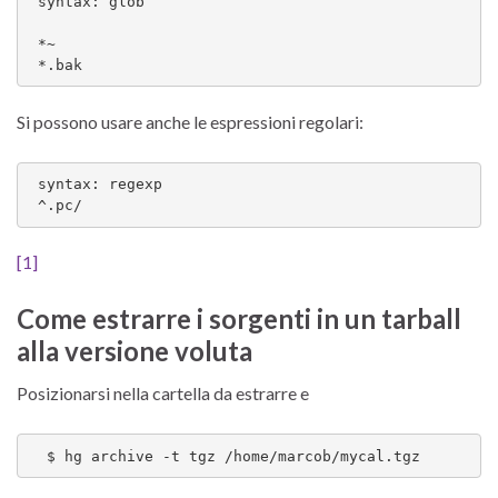
 syntax: glob

 *~

 *.bak
Si possono usare anche le espressioni regolari:
 syntax: regexp

 ^.pc/
[1]
Come estrarre i sorgenti in un tarball
alla versione voluta
Posizionarsi nella cartella da estrarre e
  $ hg archive -t tgz /home/marcob/mycal.tgz