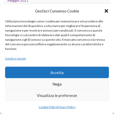
Maggio 2011
Aprile 2011
Gestisci Consenso Cookie
Marzo 2011
Utilizziamo tecnologie come i cookie per memorizzare e/o accedere alle
informazioni del dispositivo. Lo facciamo per migliorare l'esperienza di
Febbraio 2011
navigazione e per mostrare annunci personalizzati. Il consenso a queste
tecnologie ci consentirà di elaborare dati quali il comportamento di
Gennaio 2011
navigazione o gli ID univoci su questo sito. Il mancato consenso o la revoca
del consenso possono influire negativamente su alcune caratteristiche e
Dicembre 2010
funzioni.
Novembre 2010
Gestisci servizi
Accetta
CATEGORIE
Nega
AI
Visualizza le preferenze
ambiente
Cookie Policy
Privacy Policy
applicazioni cliniche