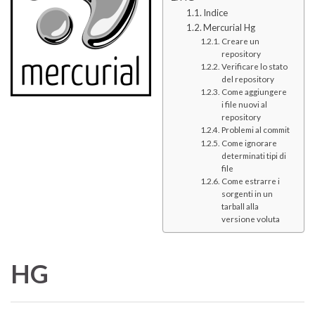
Indice
Mercurial Hg
Creare un
repository
Verificare lo stato
del repository
Come aggiungere
i file nuovi al
repository
Problemi al commit
Come ignorare
determinati tipi di
file
Come estrarre i
sorgenti in un
tarball alla
versione voluta
HG