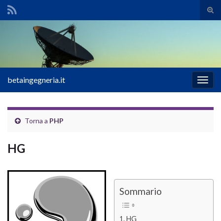
Atti
il
Search for:
mod
di
rice
betaingegneria.it
Attiv
la
navig
Torna a
PHP
HG
Sommario
HG