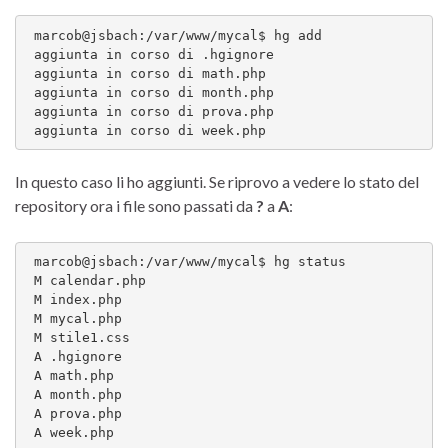
 marcob@jsbach:/var/www/mycal$ hg add

 aggiunta in corso di .hgignore

 aggiunta in corso di math.php

 aggiunta in corso di month.php

 aggiunta in corso di prova.php

 aggiunta in corso di week.php
In questo caso li ho aggiunti. Se riprovo a vedere lo stato del
repository ora i file sono passati da
?
a
A
:
 marcob@jsbach:/var/www/mycal$ hg status

 M calendar.php

 M index.php

 M mycal.php

 M stile1.css

 A .hgignore

 A math.php

 A month.php

 A prova.php

 A week.php