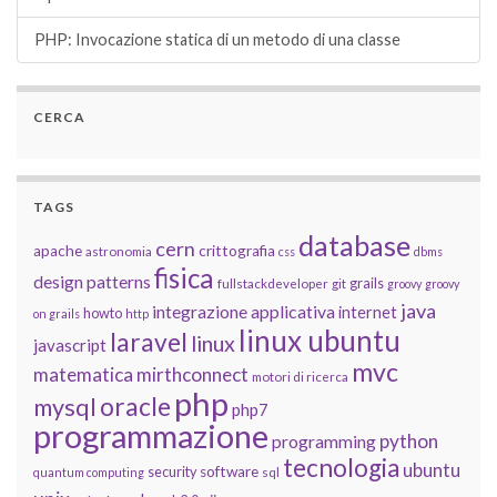
PHP: Invocazione statica di un metodo di una classe
CERCA
TAGS
database
cern
apache
crittografia
astronomia
css
dbms
fisica
design patterns
grails
fullstackdeveloper
git
groovy
groovy
java
integrazione applicativa
internet
howto
on grails
http
linux ubuntu
laravel
linux
javascript
mvc
matematica
mirthconnect
motori di ricerca
php
oracle
mysql
php7
programmazione
python
programming
tecnologia
ubuntu
software
security
quantum computing
sql