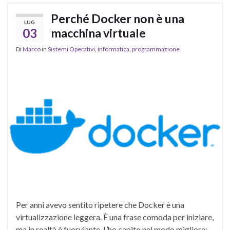
Perché Docker non è una
LUG
03
macchina virtuale
Di
Marco
in
Sistemi Operativi
,
informatica
,
programmazione
Per anni avevo sentito ripetere che Docker è una
virtualizzazione leggera. È una frase comoda per iniziare,
ma in realtà è fuorviante. L’ho capito nel modo migliore: