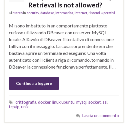
Retrieval is not allowed?
Di
Marco
in
security
,
database
,
informatica
,
internet
,
Sistemi Operativi
Mi sono imbattuto in un comportamento piuttosto
curioso utilizzando DBeaver con un server MySQL
locale. All’avvio di DBeaver, il tentativo di connessione
falliva con il messaggio: La cosa sorprendente era che
bastava aprire un terminale ed eseguire: Una volta
autenticato con il client a riga di comando, tornando in
DBeaver la connessione funzionava perfettamente. Il …
Continua a leggere
crittografia
,
docker
,
linux ubuntu
,
mysql
,
socket
,
ssl
,
tcp/ip
,
unix
Lascia un commento