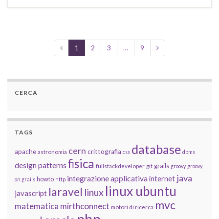
1
2
3
…
9
CERCA
TAGS
database
cern
apache
crittografia
astronomia
css
dbms
fisica
design patterns
grails
fullstackdeveloper
git
groovy
groovy
java
integrazione applicativa
internet
howto
on grails
http
linux ubuntu
laravel
linux
javascript
mvc
matematica
mirthconnect
motori di ricerca
php