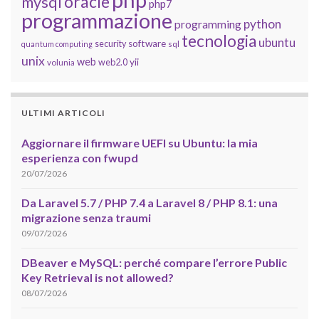
oracle
mysql
php7
programmazione
python
programming
tecnologia
ubuntu
software
security
quantum computing
sql
unix
web
yii
web2.0
volunia
ULTIMI ARTICOLI
Aggiornare il firmware UEFI su Ubuntu: la mia
esperienza con fwupd
20/07/2026
Da Laravel 5.7 / PHP 7.4 a Laravel 8 / PHP 8.1: una
migrazione senza traumi
09/07/2026
DBeaver e MySQL: perché compare l’errore Public
Key Retrieval is not allowed?
08/07/2026