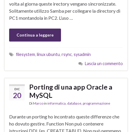
volta al giorna queste irectory vengano sincronizzate.
Solitamente utilizzo Samba per collegare la directory di
PC1 montandola in PC2. L’uso …
Continua a leggere
filesystem
,
linux ubuntu
,
rsync
,
sysadmin
Lascia un commento
Porting di una app Oracle a
DIC
20
MySQL
Di
Marco
in
informatica
,
database
,
programmazione
Durante un porting ho incontrato queste differenze che
ho dovuto gestire. Function Non può contenere
istruzioni DDL (es. CREATE TABLE). Non può nemmeno