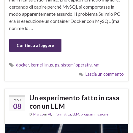
cercando di capire perché MySQL si comportasse in
modo apparentemente assurdo. Il problema Sul mio PC
era in esecuzione un container Docker con MySQL (ma
non me lo …
Continua a leggere
docker
,
kernel
,
linux
,
ps
,
sistemi operativi
,
vm
Lascia un commento
Un esperimento fatto in casa
MAR
08
con un LLM
Di
Marco
in
AI
,
informatica
,
LLM
,
programmazione