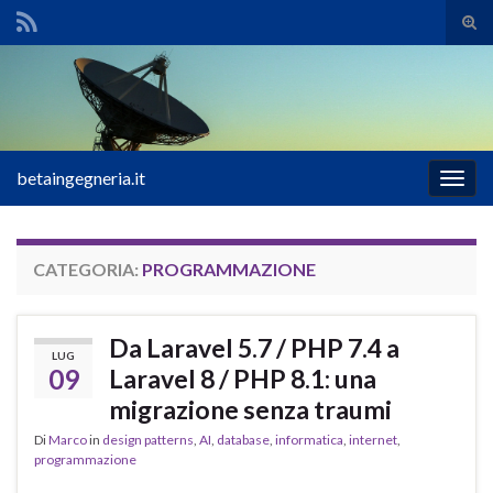
Atti
il
Search for:
mod
di
rice
betaingegneria.it
Attiv
la
navig
CATEGORIA:
PROGRAMMAZIONE
Da Laravel 5.7 / PHP 7.4 a
LUG
09
Laravel 8 / PHP 8.1: una
migrazione senza traumi
Di
Marco
in
design patterns
,
AI
,
database
,
informatica
,
internet
,
programmazione