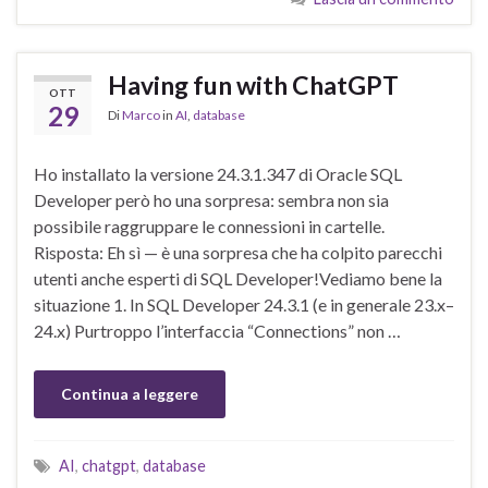
Having fun with ChatGPT
OTT
29
Di
Marco
in
AI
,
database
Ho installato la versione 24.3.1.347 di Oracle SQL
Developer però ho una sorpresa: sembra non sia
possibile raggruppare le connessioni in cartelle.
Risposta: Eh sì — è una sorpresa che ha colpito parecchi
utenti anche esperti di SQL Developer!Vediamo bene la
situazione 1. In SQL Developer 24.3.1 (e in generale 23.x–
24.x) Purtroppo l’interfaccia “Connections” non …
Continua a leggere
AI
,
chatgpt
,
database