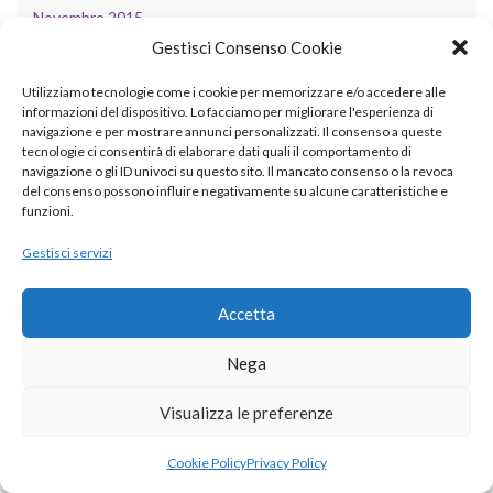
Novembre 2015
Gestisci Consenso Cookie
Ottobre 2015
Utilizziamo tecnologie come i cookie per memorizzare e/o accedere alle
Settembre 2015
informazioni del dispositivo. Lo facciamo per migliorare l'esperienza di
navigazione e per mostrare annunci personalizzati. Il consenso a queste
Agosto 2015
tecnologie ci consentirà di elaborare dati quali il comportamento di
navigazione o gli ID univoci su questo sito. Il mancato consenso o la revoca
Luglio 2015
del consenso possono influire negativamente su alcune caratteristiche e
funzioni.
Giugno 2015
Gestisci servizi
Maggio 2015
Marzo 2015
Accetta
Febbraio 2015
Nega
Gennaio 2015
Visualizza le preferenze
Dicembre 2014
Cookie Policy
Privacy Policy
Novembre 2014