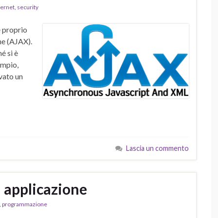
ternet
,
security
e proprio
ne (AJAX).
é si è
empio,
vato un
Lascia un commento
a applicazione
,
programmazione