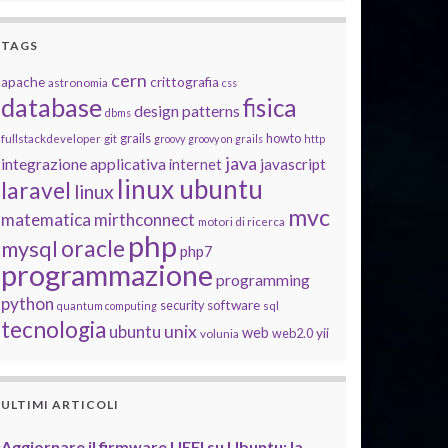
TAGS
cern
apache
crittografia
astronomia
css
database
fisica
design patterns
dbms
grails
howto
fullstackdeveloper
git
groovy
groovy on grails
http
java
integrazione applicativa
javascript
internet
linux ubuntu
laravel
linux
mvc
matematica
mirthconnect
motori di ricerca
php
oracle
mysql
php7
programmazione
programming
python
software
security
quantum computing
sql
tecnologia
unix
ubuntu
web
yii
web2.0
volunia
ULTIMI ARTICOLI
Aggiornare il firmware UEFI su Ubuntu: la