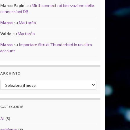
Marco Papini
su
Mirthconnect: ottimizzazione delle
connessioni DB
Marco
su
Martorèo
Valdo
su
Martorèo
Marco
su
Importare filtri di Thunderbird in un altro
account
ARCHIVIO
Archivio
CATEGORIE
AI
(5)
ambiente
(6)