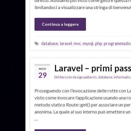
diretto. Abbiamo poi visto come gestre questa rot
limitandoci a visualizzare una stringa di benvenu
Continua a leggere
database
,
laravel
,
mvc
,
mysql
,
php
,
programmazio
Laravel – primi pass
NOV
29
Di
Marco
in
design patterns
,
database
,
informatic
Proseguendo con l’invocazione delle rotte con L
visto come invocare l’applicazione usando una ro
metodo statico Route::get() per associare un per
anonima. La quale al suo interno può emettere un
…