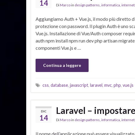
14
Di
Marco
in
design patterns
,
informatica
,
internet
Aggiungiamo Auth + Vue.js, il modo più diretto d
protezione con password. Il plugin Auth è uno sca
Vue.js. Installazione di Vue/Auth composer require
auth npm install npm run dev php artisan migrate 
componenti Vue.js e …
Continua a leggere
css
,
database
,
javascript
,
laravel
,
mvc
,
php
,
vue.js
Laravel – impostare
DIC
14
Di
Marco
in
design patterns
,
informatica
,
internet
Il nome dell’applicazione può essere visualizzato 