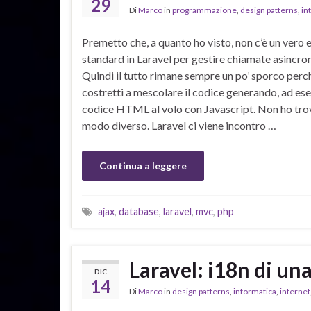
29
Di
Marco
in
programmazione
,
design patterns
,
in
Premetto che, a quanto ho visto, non c’è un vero 
standard in Laravel per gestire chiamate asincro
Quindi il tutto rimane sempre un po’ sporco perch
costretti a mescolare il codice generando, ad es
codice HTML al volo con Javascript. Non ho tro
modo diverso. Laravel ci viene incontro …
Continua a leggere
ajax
,
database
,
laravel
,
mvc
,
php
Laravel: i18n di un
DIC
14
Di
Marco
in
design patterns
,
informatica
,
internet