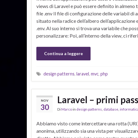
views di Laravel e può essere definito in almeno 
file .env Il file di configurazione delle variabil di
situato nella radice dell’albero dell’applicazione 
.env. Al suo interno si trova una variabile che po
personalizzare: Poi, all’interno della view, ci rife
Continua a leggere
design patterns
,
laravel
,
mvc
,
php
Laravel – primi pass
NOV
30
Di
Marco
in
design patterns
,
database
,
informatic
Abbiamo visto come intercettare una rotta (URI)
anonima, utilizzando sia una vista per visualizz