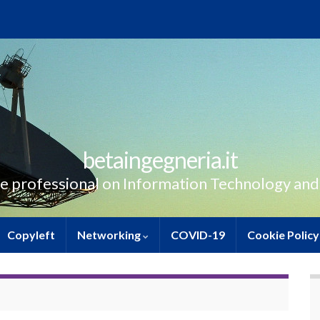
betaingegneria.it
e professional on Information Technology and
Copyleft
Networking
COVID-19
Cookie Policy