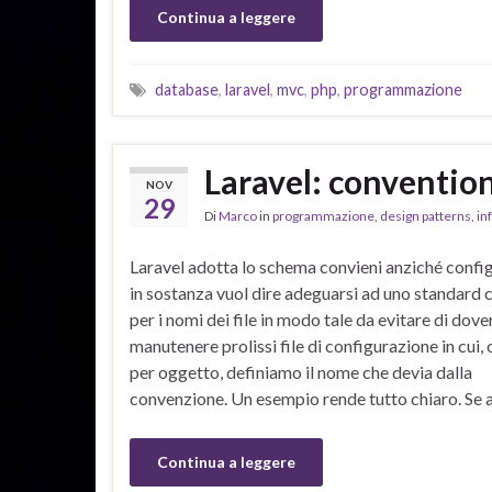
Continua a leggere
database
,
laravel
,
mvc
,
php
,
programmazione
Laravel: conventio
NOV
29
Di
Marco
in
programmazione
,
design patterns
,
in
Laravel adotta lo schema convieni anziché confi
in sostanza vuol dire adeguarsi ad uno standard
per i nomi dei file in modo tale da evitare di dove
manutenere prolissi file di configurazione in cui,
per oggetto, definiamo il nome che devia dalla
convenzione. Un esempio rende tutto chiaro. Se
Continua a leggere