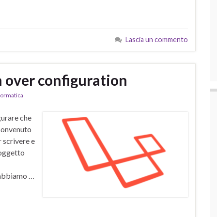
Lascia un commento
n over configuration
formatica
gurare che
 convenuto
r scrivere e
 oggetto
 abbiamo …