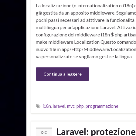
La localizzazione (o internationalization o i18n) d
già gestita da un apposito middleware. Seguiamo
pochi passi necessari ad atttivare la funzionalità
multilingua per un’applicazione Laravel. Attivazi
configurazione del middleware i18n $ php artisa
make:middleware Localization Questo comando
nuovo file in app/Http/Middleware/Localization
va personalizzato se vogliamo gestire la lingua 
Continua a leggere
i18n
,
laravel
,
mvc
,
php
,
programmazione
Laravel: protezione
DIC