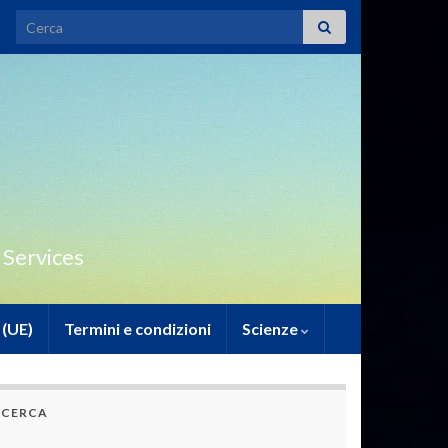
Search for:
 Services
 (UE)
Termini e condizioni
Scienze
CERCA