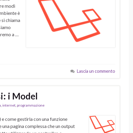
tre modi
 ambiente è
e si chiama
ssiamo
riremo a …
Lascia un commento
i: i Model
a
,
internet
,
programmazione
 e come gestirla con una funzione
are una pagina complessa che un output