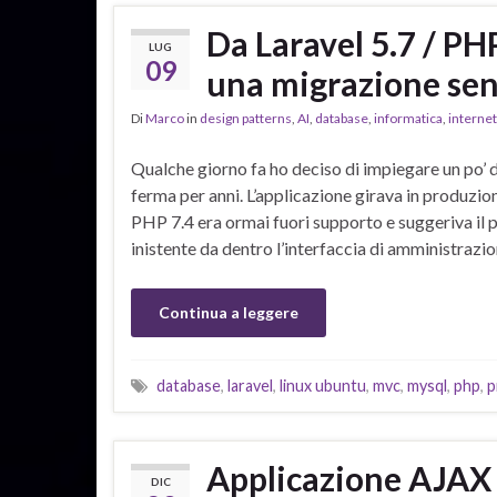
Da Laravel 5.7 / PHP
LUG
09
una migrazione sen
Di
Marco
in
design patterns
,
AI
,
database
,
informatica
,
internet
Qualche giorno fa ho deciso di impiegare un po’ 
ferma per anni. L’applicazione girava in produzio
PHP 7.4 era ormai fuori supporto e suggeriva il
inistente da dentro l’interfaccia di amministrazi
Continua a leggere
database
,
laravel
,
linux ubuntu
,
mvc
,
mysql
,
php
,
p
Applicazione AJAX 
DIC