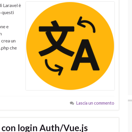
i Laravel è
 questi
one e
n
 crea un
.php che
…
Lascia un commento
 con login Auth/Vue.js