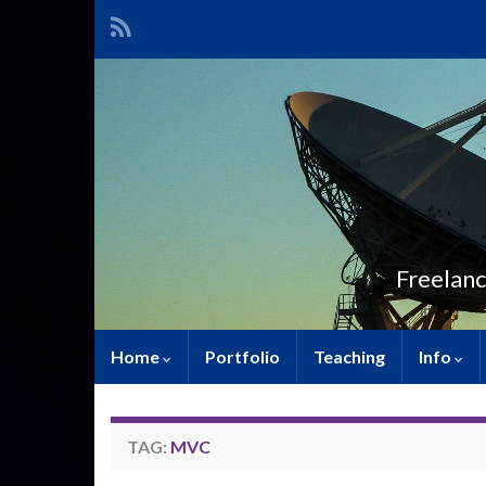
Freelanc
Home
Portfolio
Teaching
Info
TAG:
MVC