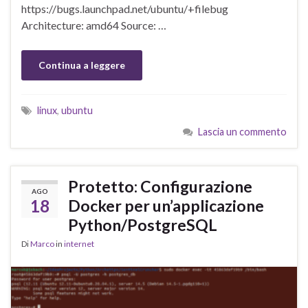
https://bugs.launchpad.net/ubuntu/+filebug
Architecture: amd64 Source: …
Continua a leggere
linux
,
ubuntu
Lascia un commento
Protetto: Configurazione
AGO
18
Docker per un’applicazione
Python/PostgreSQL
Di
Marco
in
internet