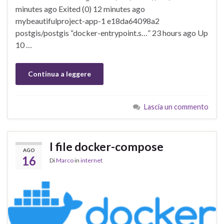
minutes ago Exited (0) 12 minutes ago
mybeautifulproject-app-1 e18da64098a2
postgis/postgis “docker-entrypoint.s…” 23 hours ago Up
10 …
Continua a leggere
Lascia un commento
I file docker-compose
AGO
16
Di
Marco
in
internet