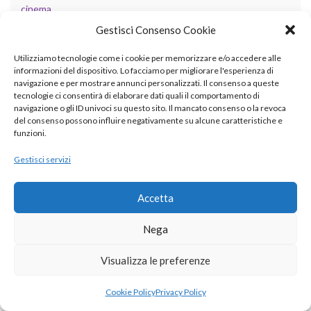
cinema
Gestisci Consenso Cookie
covid19
Utilizziamo tecnologie come i cookie per memorizzare e/o accedere alle
database
informazioni del dispositivo. Lo facciamo per migliorare l'esperienza di
navigazione e per mostrare annunci personalizzati. Il consenso a queste
design patterns
tecnologie ci consentirà di elaborare dati quali il comportamento di
navigazione o gli ID univoci su questo sito. Il mancato consenso o la revoca
didattica
del consenso possono influire negativamente su alcune caratteristiche e
funzioni.
fisica
Gestisci servizi
GIS
grafica
Accetta
informatica
Nega
internet
Visualizza le preferenze
LLM
Cookie Policy
Privacy Policy
matematica