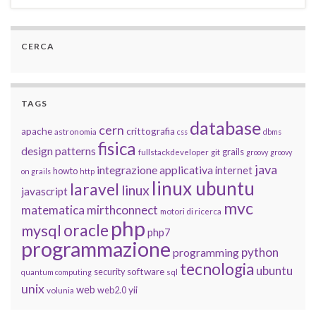
CERCA
TAGS
database
cern
apache
crittografia
astronomia
css
dbms
fisica
design patterns
grails
fullstackdeveloper
git
groovy
groovy
java
integrazione applicativa
internet
howto
on grails
http
linux ubuntu
laravel
linux
javascript
mvc
matematica
mirthconnect
motori di ricerca
php
oracle
mysql
php7
programmazione
python
programming
tecnologia
ubuntu
software
security
quantum computing
sql
unix
web
yii
web2.0
volunia