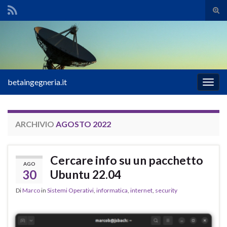
Atti
il
Search for:
mod
di
rice
betaingegneria.it
Attiv
la
navig
ARCHIVIO
AGOSTO 2022
Cercare info su un pacchetto
AGO
30
Ubuntu 22.04
Di
Marco
in
Sistemi Operativi
,
informatica
,
internet
,
security