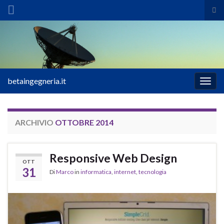
Atti
il
Search for:
mod
di
ric
betaingegneria.it
Attiv
la
navig
ARCHIVIO
OTTOBRE 2014
Responsive Web Design
OTT
31
Di
Marco
in
informatica
,
internet
,
tecnologia