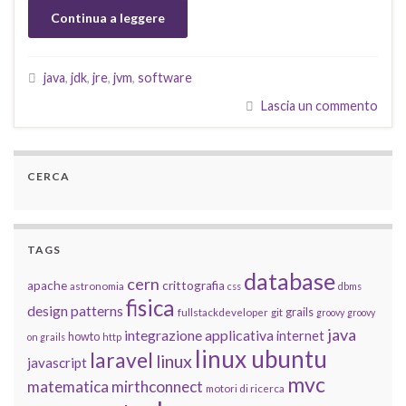
Continua a leggere
java
,
jdk
,
jre
,
jvm
,
software
Lascia un commento
CERCA
TAGS
database
cern
apache
crittografia
astronomia
css
dbms
fisica
design patterns
grails
fullstackdeveloper
git
groovy
groovy
java
integrazione applicativa
internet
howto
on grails
http
linux ubuntu
laravel
linux
javascript
mvc
matematica
mirthconnect
motori di ricerca