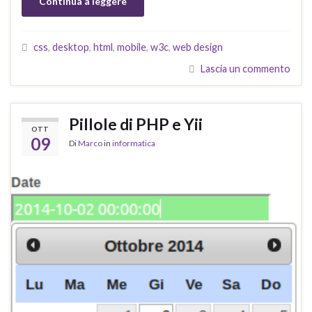
Continua a leggere
css
,
desktop
,
html
,
mobile
,
w3c
,
web design
Lascia un commento
Pillole di PHP e Yii
OTT
09
Di
Marco
in
informatica