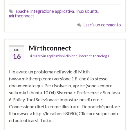
apache
,
integrazione applicativa
,
linux ubuntu
,
mirthconnect
Lascia un commento
Mirthconnect
GIU
16
Di
Marco
in
applicazioni cliniche
,
internet
,
tecnologia
Ho avuto un problema nell’avvio di Mirth
(www.mirthcorp.com) versione 1.8, che è lo stesso
documentato qui. Per risolverlo, aprire (sono sempre
sulla mia Ubuntu 10.04) Sistema > Preferenze > Sun Java
6 Policy Tool Selezionare Impostazioni di rete >
Connessione diretta come illustrato: Dopodiché puntare
il browser a http://localhost:8080/, Cliccare sul pulsante
ed autenticarsi. Tutto …