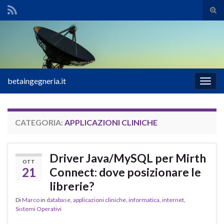
Atti
il
Search for:
mod
di
rice
betaingegneria.it
Attiv
la
navig
CATEGORIA:
APPLICAZIONI CLINICHE
Driver Java/MySQL per Mirth
OTT
21
Connect: dove posizionare le
librerie?
Di
Marco
in
database
,
applicazioni cliniche
,
informatica
,
internet
,
Sistemi Operativi