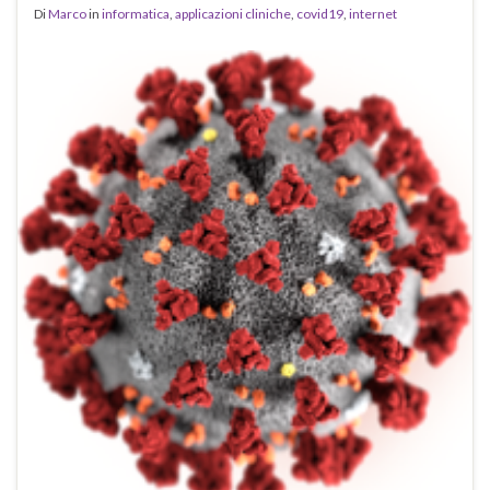
Di
Marco
in
informatica
,
applicazioni cliniche
,
covid19
,
internet