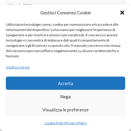
Maggio 2011
Gestisci Consenso Cookie
Aprile 2011
Utilizziamo tecnologie come i cookie per memorizzare e/o accedere alle
Marzo 2011
informazioni del dispositivo. Lo facciamo per migliorare l'esperienza di
navigazione e per mostrare annunci personalizzati. Il consenso a queste
Febbraio 2011
tecnologie ci consentirà di elaborare dati quali il comportamento di
navigazione o gli ID univoci su questo sito. Il mancato consenso o la revoca
Gennaio 2011
del consenso possono influire negativamente su alcune caratteristiche e
funzioni.
Dicembre 2010
Gestisci servizi
Novembre 2010
Accetta
CATEGORIE
Nega
AI
Visualizza le preferenze
ambiente
Cookie Policy
Privacy Policy
applicazioni cliniche