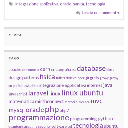
integrazione applicativa
,
oracle
,
sanità
,
tecnologia
Lascia un commento
CERCA
TAGS
database
cern
apache
crittografia
astronomia
css
dbms
fisica
design patterns
grails
fullstackdeveloper
git
groovy
groovy
java
integrazione applicativa
internet
howto
on grails
http
linux ubuntu
laravel
linux
javascript
mvc
matematica
mirthconnect
motori di ricerca
php
oracle
mysql
php7
programmazione
python
programming
tecnologia
ubuntu
software
security
quantum computing
sql