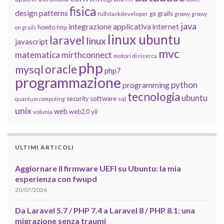
fisica
design patterns
grails
fullstackdeveloper
git
groovy
groovy
java
integrazione applicativa
internet
howto
on grails
http
linux ubuntu
laravel
linux
javascript
mvc
matematica
mirthconnect
motori di ricerca
php
oracle
mysql
php7
programmazione
python
programming
tecnologia
ubuntu
software
security
quantum computing
sql
unix
web
yii
web2.0
volunia
ULTIMI ARTICOLI
Aggiornare il firmware UEFI su Ubuntu: la mia
esperienza con fwupd
20/07/2026
Da Laravel 5.7 / PHP 7.4 a Laravel 8 / PHP 8.1: una
migrazione senza traumi