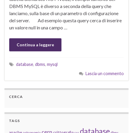
DBMS MySQL è diverso a seconda della query che
lanciamo, sulla base di un parametro di configurazione
del server. Ad esempio questa query cerca di inserire
un valore null in una campo …
Continua a leggere
database
,
dbms
,
mysql
Lascia un commento
CERCA
TAGS
database
cern
apache
crittografia
astronomia
css
dbms