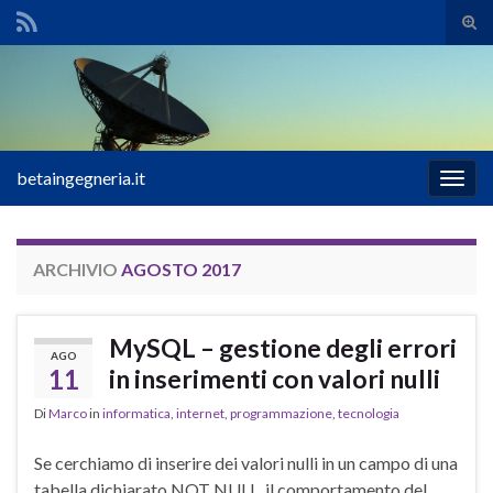
Atti
il
Search for:
mod
di
rice
betaingegneria.it
Attiv
la
navig
ARCHIVIO
AGOSTO 2017
MySQL – gestione degli errori
AGO
11
in inserimenti con valori nulli
Di
Marco
in
informatica
,
internet
,
programmazione
,
tecnologia
Se cerchiamo di inserire dei valori nulli in un campo di una
tabella dichiarato NOT NULL, il comportamento del