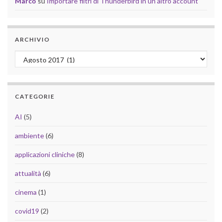
Marco
su
Importare filtri di Thunderbird in un altro account
ARCHIVIO
Archivio
CATEGORIE
AI
(5)
ambiente
(6)
applicazioni cliniche
(8)
attualità
(6)
cinema
(1)
covid19
(2)