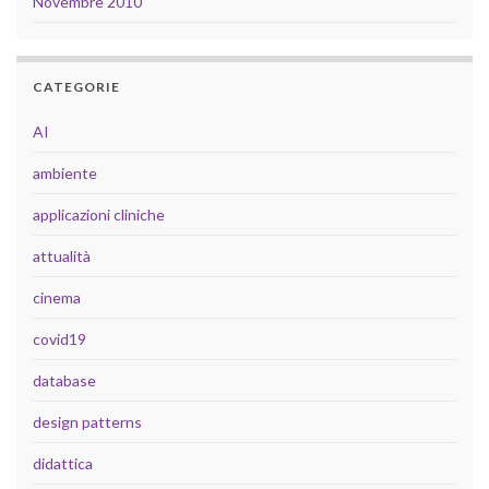
Novembre 2010
CATEGORIE
AI
ambiente
applicazioni cliniche
attualità
cinema
covid19
database
design patterns
didattica