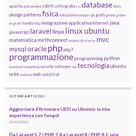
database
cern
apache
crittografia
astronomia
css
dbms
fisica
design patterns
grails
fullstackdeveloper
git
groovy
groovy
java
integrazione applicativa
internet
howto
on grails
http
linux ubuntu
laravel
linux
javascript
mvc
matematica
mirthconnect
motori di ricerca
php
oracle
mysql
php7
programmazione
python
programming
tecnologia
ubuntu
software
security
quantum computing
sql
unix
web
yii
web2.0
volunia
ULTIMI ARTICOLI
Aggiornare il firmware UEFI su Ubuntu: la mia
esperienza con fwupd
20/07/2026
Da Laravel 5.7 / PHP 7.4 a Laravel 8 / PHP 8.1: una