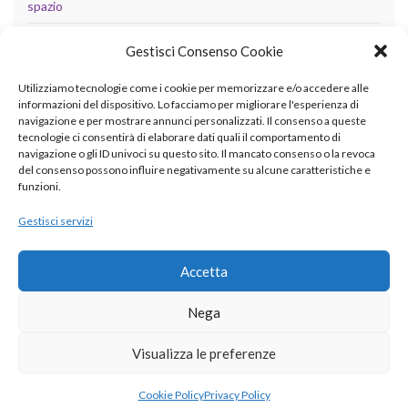
spazio
tecnologia
Gestisci Consenso Cookie
Uncategorized
Utilizziamo tecnologie come i cookie per memorizzare e/o accedere alle
informazioni del dispositivo. Lo facciamo per migliorare l'esperienza di
navigazione e per mostrare annunci personalizzati. Il consenso a queste
tecnologie ci consentirà di elaborare dati quali il comportamento di
META
navigazione o gli ID univoci su questo sito. Il mancato consenso o la revoca
del consenso possono influire negativamente su alcune caratteristiche e
Accedi
funzioni.
Feed dei contenuti
Gestisci servizi
Feed dei commenti
Accetta
WordPress.org
Nega
Visualizza le preferenze
© 2026 betaingegneria.it.
Cookie Policy
Privacy Policy
Realizzato con il
da
Graphene Themes
.