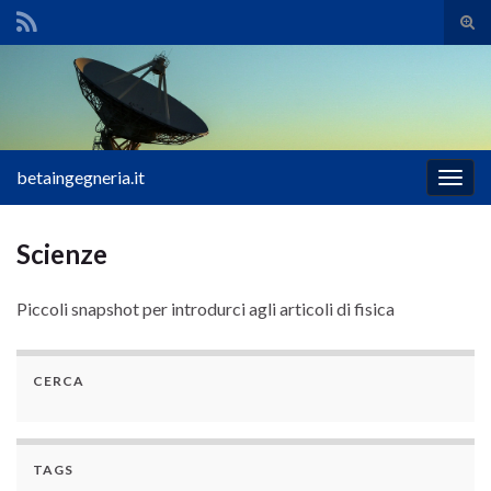
Atti
il
Search for:
mod
di
rice
betaingegneria.it
Attiv
la
navig
Scienze
Piccoli snapshot per introdurci agli articoli di fisica
CERCA
TAGS