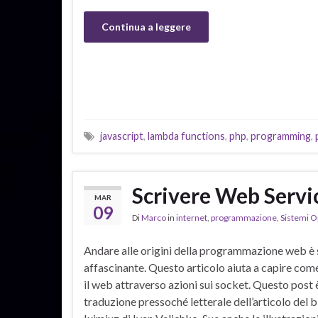
Continua a leggere
javascript
,
lambda functions
,
php
,
programming
,
Scrivere Web Servic
MAR
09
Di
Marco
in
internet
,
programmazione
,
Sistemi O
Andare alle origini della programmazione web è
affascinante. Questo articolo aiuta a capire com
il web attraverso azioni sui socket. Questo post è
traduzione pressoché letterale dell’articolo del 