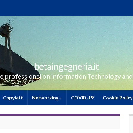
betaingegneria.it
e professional on Information Technology and
Copyleft
Networking
COVID-19
Cookie Policy