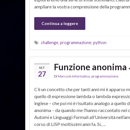
ampliare la vostra comprensione della programma
Continua a leggere
challenge
,
programmazione
,
python
Funzione anonima
SET
27
Di
Marco
in
informatica
,
programmazione
C’è un concetto che per tanti anni mi è apparso m
quello di espressione lambda o lambda expressio
inglese – che poi mi è risultato analogo a quello 
anonima – da quando me l’hanno raccontato nel c
Automi e Linguaggi Formali all’Università nell’am
corso di LISP moltissimi anni fa. Sì, …