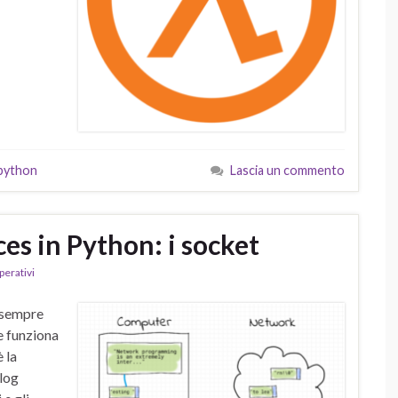
python
Lascia un commento
es in Python: i socket
perativi
 sempre
e funziona
 la
blog