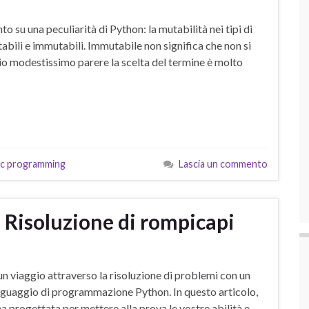
 su una peculiarità di Python: la mutabilità nei tipi di
mutabili e immutabili. Immutabile non significa che non si
o modestissimo parere la scelta del termine è molto
fic programming
Lascia un commento
 Risoluzione di rompicapi
un viaggio attraverso la risoluzione di problemi con un
linguaggio di programmazione Python. In questo articolo,
a progettata per mettere alla prova le vostre abilità e