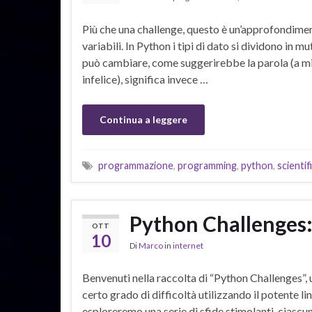
Più che una challenge, questo è un’approfondimento
variabili. In Python i tipi di dato si dividono in 
può cambiare, come suggerirebbe la parola (a mi
infelice), significa invece …
Continua a leggere
programmazione
,
programming
,
python
,
scienti
Python Challenges:
OTT
10
Di
Marco
in
internet
Benvenuti nella raccolta di “Python Challenges”, 
certo grado di difficoltà utilizzando il potente 
esploreremo una serie di sfide stimolanti, ciascun