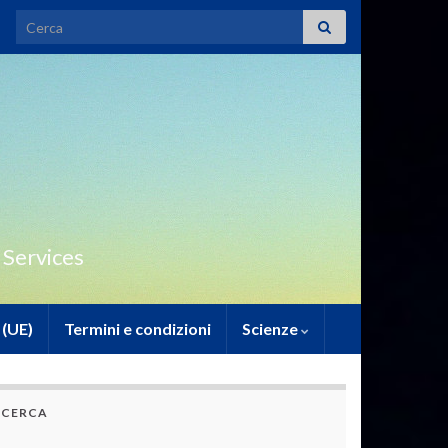
Search for:
 Services
 (UE)
Termini e condizioni
Scienze
CERCA