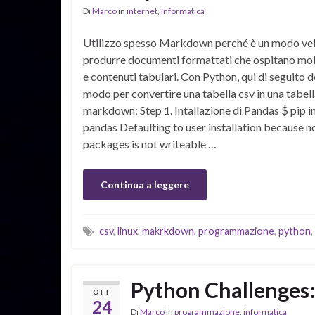
Di
Marco
in
internet
,
informatica
Utilizzo spesso Markdown perché è un modo vel
produrre documenti formattati che ospitano mo
e contenuti tabulari. Con Python, qui di seguito 
modo per convertire una tabella csv in una tabel
markdown: Step 1. Intallazione di Pandas $ pip in
pandas Defaulting to user installation because n
packages is not writeable …
Continua a leggere
csv
,
linux
,
makrkdown
,
programmazione
,
python
,
Python Challenges:
OTT
24
Di
Marco
in
programmazione
,
informatica