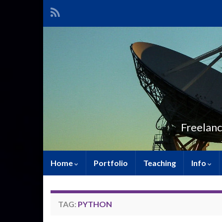
Freelanc
Home
Portfolio
Teaching
Info
TAG:
PYTHON