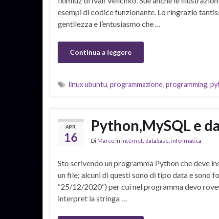
Iximiuz di Ivan Velichko. Sue anche le illustrazioni
esempi di codice funzionante. Lo ringrazio tantis
gentilezza e l’entusiasmo che …
Continua a leggere
linux ubuntu
,
programmazione
,
programming
,
py
Python,MySQL e d
APR
16
Di
Marco
in
internet
,
database
,
informatica
Sto scrivendo un programma Python che deve inse
un file; alcuni di questi sono di tipo data e so
“25/12/2020”) per cui nel programma devo roves
interpret la stringa …