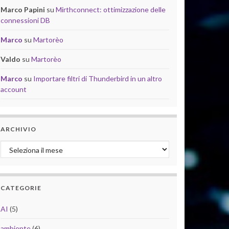
Marco Papini
su
Mirthconnect: ottimizzazione delle
connessioni DB
Marco
su
Martorèo
Valdo
su
Martorèo
Marco
su
Importare filtri di Thunderbird in un altro
account
ARCHIVIO
Archivio
CATEGORIE
AI
(5)
ambiente
(6)