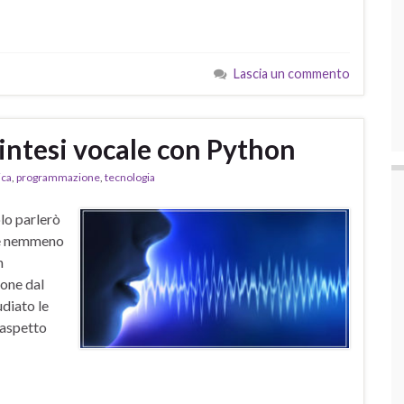
Lascia un commento
intesi vocale con Python
ica
,
programmazione
,
tecnologia
lo parlerò
n è nemmeno
h
ione dal
diato le
 aspetto