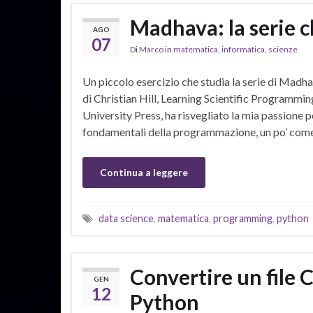
Madhava: la serie c
AGO
07
Di
Marco
in
matematica
,
informatica
,
scienze
Un piccolo esercizio che studia la serie di Madhav
di Christian Hill, Learning Scientific Programmi
University Press, ha risvegliato la mia passione p
fondamentali della programmazione, un po’ com
Continua a leggere
data science
,
matematica
,
programming
,
python
Convertire un file 
GEN
12
Python