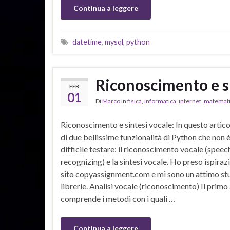
Continua a leggere
datetime
,
mysql
,
python
Riconoscimento e s
FEB
01
Di
Marco
in
fisica
,
informatica
,
internet
,
matemat
Riconoscimento e sintesi vocale: In questo artico
di due bellissime funzionalità di Python che no
difficile testare: il riconoscimento vocale (speec
recognizing) e la sintesi vocale. Ho preso ispiraz
sito copyassignment.com e mi sono un attimo stu
librerie. Analisi vocale (riconoscimento) Il primo
comprende i metodi con i quali …
Continua a leggere