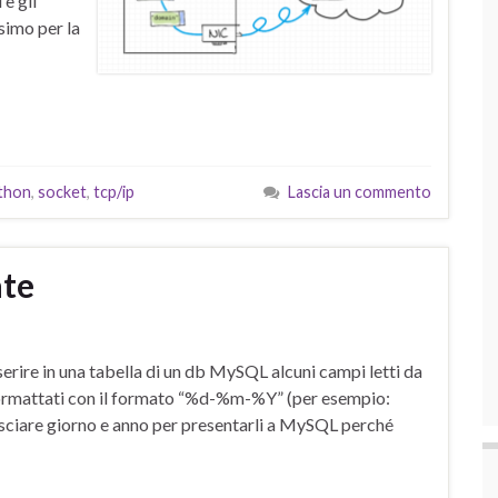
 e gli
simo per la
thon
,
socket
,
tcp/ip
Lascia un commento
ate
rire in una tabella di un db MySQL alcuni campi letti da
no formattati con il formato “%d-%m-%Y” (per esempio:
ciare giorno e anno per presentarli a MySQL perché