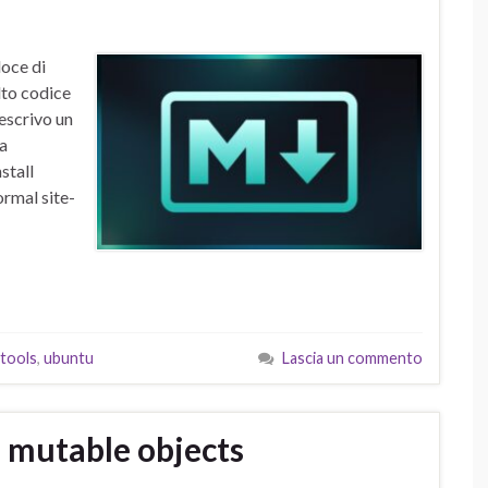
oce di
lto codice
descrivo un
la
stall
ormal site-
tools
,
ubuntu
Lascia un commento
 mutable objects