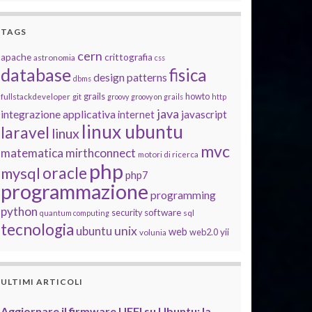
TAGS
cern
apache
crittografia
astronomia
css
database
fisica
design patterns
dbms
grails
howto
fullstackdeveloper
git
groovy
groovy on grails
http
java
integrazione applicativa
javascript
internet
linux ubuntu
laravel
linux
mvc
matematica
mirthconnect
motori di ricerca
php
oracle
mysql
php7
programmazione
programming
python
software
security
quantum computing
sql
tecnologia
unix
ubuntu
web
yii
web2.0
volunia
ULTIMI ARTICOLI
Aggiornare il firmware UEFI su Ubuntu: la