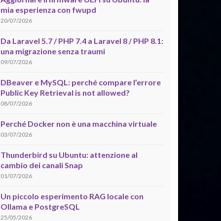
mia esperienza con fwupd
20/07/2026
Da Laravel 5.7 / PHP 7.4 a Laravel 8 / PHP 8.1:
una migrazione senza traumi
09/07/2026
DBeaver e MySQL: perché compare l’errore
Public Key Retrieval is not allowed?
08/07/2026
Perché Docker non è una macchina virtuale
03/07/2026
Thunderbird su Ubuntu: attenzione al
cambio dei canali Snap
01/07/2026
Un piccolo esperimento RAG locale con
Ollama e PostgreSQL
25/05/2026