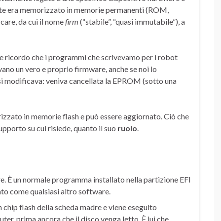
ente era memorizzato in memorie permanenti (ROM,
care, da cui il nome
firm
(“stabile”, “quasi immutabile”), a
 e ricordo che i programmi che scrivevamo per i robot
ano un vero e proprio firmware, anche se noi lo
si modificava: veniva cancellata la EPROM (sotto una
rizzato in memorie flash e può essere aggiornato. Ciò che
upporto su cui risiede, quanto il suo
ruolo
.
re. È un normale programma installato nella partizione EFI
ato come qualsiasi altro software.
n chip flash della scheda madre e viene eseguito
r, prima ancora che il disco venga letto. È lui che