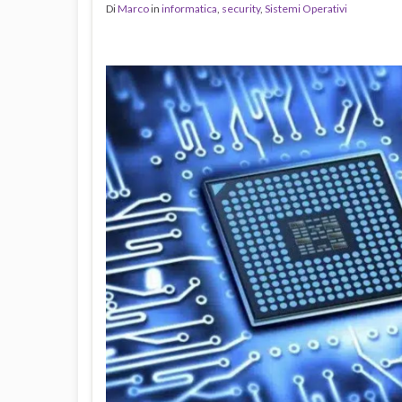
Di
Marco
in
informatica
,
security
,
Sistemi Operativi