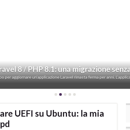
aravel 8 / PHP 8.1: una migrazione senz
o per aggiornare un’applicazione Laravel rimasta ferma per anni. L’applica
ware UEFI su Ubuntu: la mia
upd