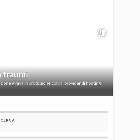
Next
a traumi
zione girava in produzione con: Il provider di hosting
CERCA