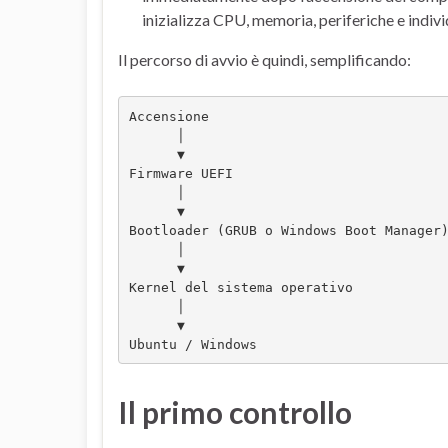
inizializza CPU, memoria, periferiche e indiv
Il percorso di avvio è quindi, semplificando:
Accensione
      │
      ▼
Firmware UEFI
      │
      ▼
Bootloader (GRUB o Windows Boot Manager
      │
      ▼
Kernel del sistema operativo
      │
      ▼
Ubuntu / Windows
Il primo controllo