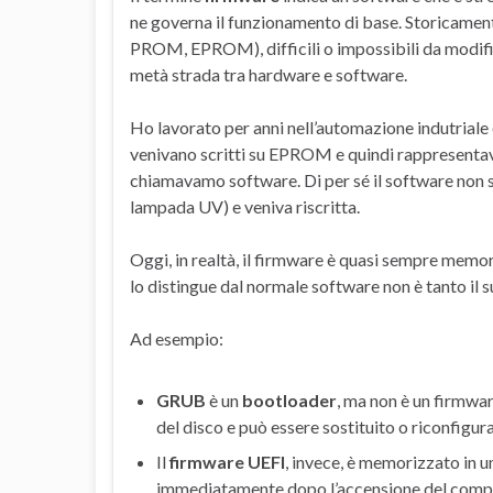
ne governa il funzionamento di base. Storicam
PROM, EPROM), difficili o impossibili da modifi
metà strada tra hardware e software.
Ho lavorato per anni nell’automazione indutriale
venivano scritti su EPROM e quindi rappresentav
chiamavamo software. Di per sé il software non 
lampada UV) e veniva riscritta.
Oggi, in realtà, il firmware è quasi sempre memo
lo distingue dal normale software non è tanto il s
Ad esempio:
GRUB
è un
bootloader
, ma non è un firmwa
del disco e può essere sostituito o riconfigur
Il
firmware UEFI
, invece, è memorizzato in u
immediatamente dopo l’accensione del compute