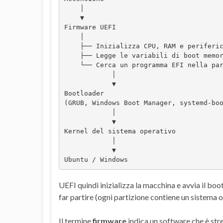
    │
    ▼
Firmware UEFI
    │
    ├── Inizializza CPU, RAM e periferi
    ├── Legge le variabili di boot mem
    └── Cerca un programma EFI nella p
            │
            ▼
Bootloader
(GRUB, Windows Boot Manager, systemd-bo
            │
            ▼
Kernel del sistema operativo
            │
            ▼
Ubuntu / Windows
UEFI quindi inizializza la macchina e avvia il bo
far partire (ogni partizione contiene un sistema o
Il termine
firmware
indica un software che è str