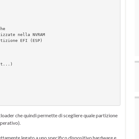
che
orizzate nella NVRAM
artizione EFI (ESP)
ot...)
otloader che quindi permette di scegliere quale partizione
perativo).
ettamente legato a uno specifico dispositivo hardware e