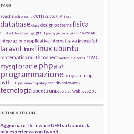
TAGS
cern
apache
crittografia
astronomia
css
database
fisica
design patterns
dbms
grails
howto
fullstackdeveloper
git
groovy
groovy on grails
http
java
integrazione applicativa
javascript
internet
linux ubuntu
laravel
linux
mvc
matematica
mirthconnect
motori di ricerca
php
oracle
mysql
php7
programmazione
programming
python
software
security
quantum computing
sql
tecnologia
unix
ubuntu
web
yii
web2.0
volunia
ULTIMI ARTICOLI
Aggiornare il firmware UEFI su Ubuntu: la
mia esperienza con fwupd