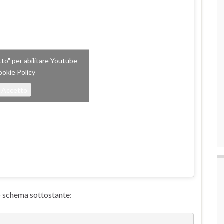
etto" per abilitare Youtube
okie Policy
Accetto
o schema sottostante: