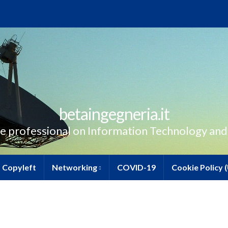
betaingegneria.it
e professional on Information Technology and
Copyleft
Networking
COVID-19
Cookie Policy 