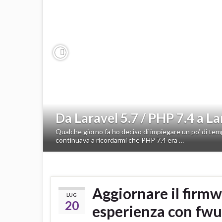
Previous
Da Laravel 5.7 / PHP 7.4 a L
Qualche giorno fa ho deciso di impiegare un po’ di temp
continuava a ricordarmi che PHP 7.4 era …
Aggiornare il firm
LUG
20
esperienza con fw