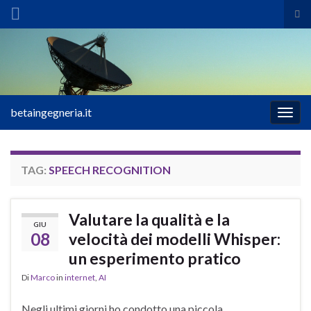
Atti
il
Search for:
mod
di
ric
betaingegneria.it
Attiv
la
navig
TAG:
SPEECH RECOGNITION
Valutare la qualità e la
GIU
08
velocità dei modelli Whisper:
un esperimento pratico
Di
Marco
in
internet
,
AI
Negli ultimi giorni ho condotto una piccola