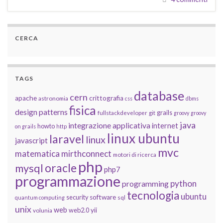
CERCA
TAGS
database
cern
apache
crittografia
astronomia
css
dbms
fisica
design patterns
grails
fullstackdeveloper
git
groovy
groovy
java
integrazione applicativa
internet
howto
on grails
http
linux ubuntu
laravel
linux
javascript
mvc
matematica
mirthconnect
motori di ricerca
php
oracle
mysql
php7
programmazione
python
programming
tecnologia
ubuntu
software
security
quantum computing
sql
unix
web
yii
web2.0
volunia