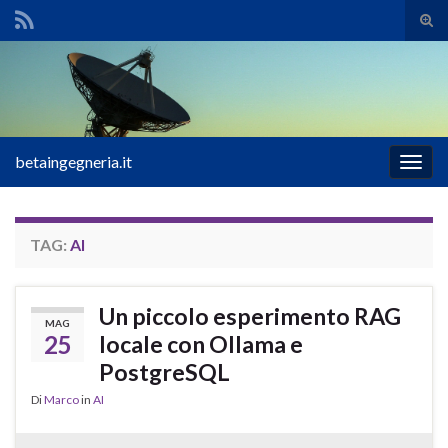
Atti
il
Search for:
mod
di
rice
betaingegneria.it
Attiv
la
navig
TAG:
AI
Un piccolo esperimento RAG
MAG
25
locale con Ollama e
PostgreSQL
Di
Marco
in
AI