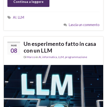
Continua a leggere
AI
,
LLM
Lascia un commento
Un esperimento fatto in casa
MAR
08
con un LLM
Di
Marco
in
AI
,
informatica
,
LLM
,
programmazione