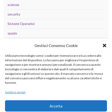
scienze
security
Sistemi Operativi
spazio
tecnologia
Gestisci Consenso Cookie
Uncategorized
Utilizziamo tecnologie come i cookie per memorizzare e/o accedere alle
informazioni del dispositivo. Lo facciamo per migliorare l'esperienza di
navigazione e per mostrare annunci personalizzati. Il consenso a queste
tecnologie ci consentirà di elaborare dati quali il comportamento di
META
navigazione o gli ID univoci su questo sito. Il mancato consenso o la revoca
del consenso possono influire negativamente su alcune caratteristiche e
Accedi
funzioni.
Feed dei contenuti
Gestisci servizi
Feed dei commenti
Accetta
WordPress.org