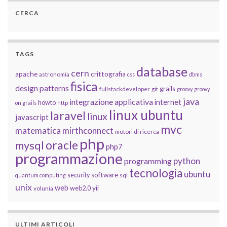
CERCA
TAGS
database
cern
apache
crittografia
astronomia
css
dbms
fisica
design patterns
grails
fullstackdeveloper
git
groovy
groovy
java
integrazione applicativa
internet
howto
on grails
http
linux ubuntu
laravel
linux
javascript
mvc
matematica
mirthconnect
motori di ricerca
php
oracle
mysql
php7
programmazione
python
programming
tecnologia
ubuntu
software
security
quantum computing
sql
unix
web
yii
web2.0
volunia
ULTIMI ARTICOLI