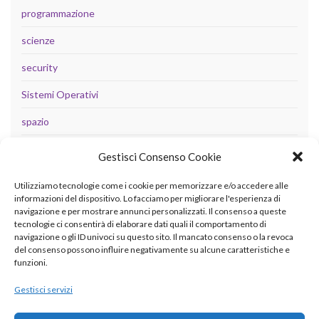
programmazione
scienze
security
Sistemi Operativi
spazio
tecnologia
Gestisci Consenso Cookie
Uncategorized
Utilizziamo tecnologie come i cookie per memorizzare e/o accedere alle
informazioni del dispositivo. Lo facciamo per migliorare l'esperienza di
navigazione e per mostrare annunci personalizzati. Il consenso a queste
tecnologie ci consentirà di elaborare dati quali il comportamento di
META
navigazione o gli ID univoci su questo sito. Il mancato consenso o la revoca
del consenso possono influire negativamente su alcune caratteristiche e
Accedi
funzioni.
Feed dei contenuti
Gestisci servizi
Feed dei commenti