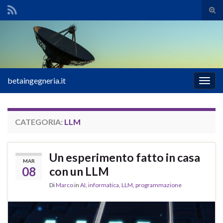
Atti
il
Search for:
mod
di
rice
betaingegneria.it
Attiv
la
navig
CATEGORIA:
LLM
Un esperimento fatto in casa
MAR
08
con un LLM
Di
Marco
in
AI
,
informatica
,
LLM
,
programmazione