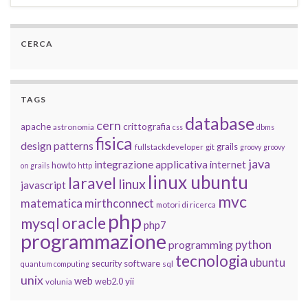
CERCA
TAGS
database
cern
apache
crittografia
astronomia
css
dbms
fisica
design patterns
grails
fullstackdeveloper
git
groovy
groovy
java
integrazione applicativa
internet
howto
on grails
http
linux ubuntu
laravel
linux
javascript
mvc
matematica
mirthconnect
motori di ricerca
php
oracle
mysql
php7
programmazione
python
programming
tecnologia
ubuntu
software
security
quantum computing
sql
unix
web
yii
web2.0
volunia