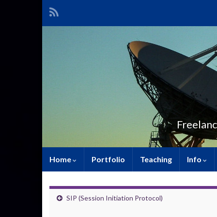
Freelanc
Home
Portfolio
Teaching
Info
SIP (Session Initiation Protocol)