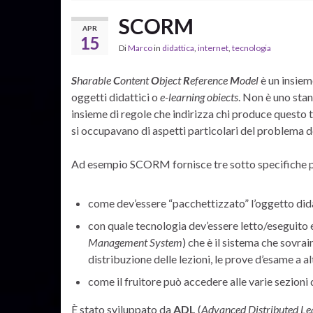
SCORM
APR
15
Di
Marco
in
didattica
,
internet
,
tecnologia
S
harable
C
ontent
O
bject
R
eference
M
odel
è un insieme
oggetti didattici o
e-learning obiects
. Non è uno stan
insieme di regole che indirizza chi produce questo t
si occupavano di aspetti particolari del problema de
Ad esempio SCORM fornisce tre sotto specifiche p
come dev’essere “pacchettizzato” l’oggetto did
con quale tecnologia dev’essere letto/eseguito
Management System
) che è il sistema che sovrain
distribuzione delle lezioni, le prove d’esame a al
come il fruitore può accedere alle varie sezioni 
È stato sviluppato da
ADL
(
Advanced Distributed Le