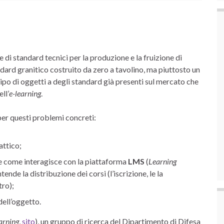
 di standard tecnici per la produzione e la fruizione di
dard granitico costruito da zero a tavolino, ma piuttosto un
ipo di oggetti a degli standard già presenti sul mercato che
ll’
e-learning
.
er questi problemi concreti:
attico;
 e come interagisce con la piattaforma
LMS
(
Learning
tende la distribuzione dei corsi (l’iscrizione, le la
tro);
dell’oggetto.
arning
,
sito
), un gruppo di ricerca del Dipartimento di Difesa