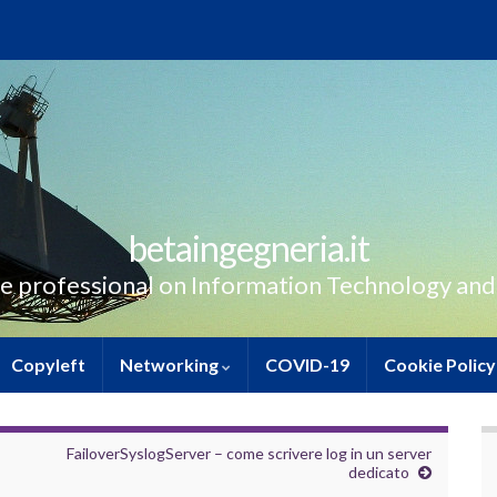
betaingegneria.it
e professional on Information Technology and
Copyleft
Networking
COVID-19
Cookie Policy
FailoverSyslogServer – come scrivere log in un server
dedicato