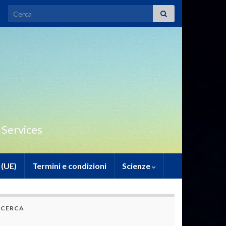
Search for:
 Services
 (UE)
Termini e condizioni
Scienze
CERCA