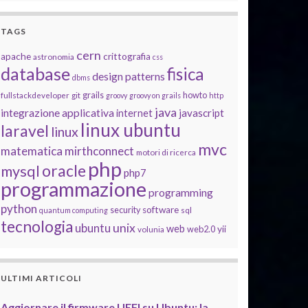
TAGS
cern
apache
crittografia
astronomia
css
database
fisica
design patterns
dbms
grails
howto
fullstackdeveloper
git
groovy
groovy on grails
http
java
integrazione applicativa
javascript
internet
linux ubuntu
laravel
linux
mvc
matematica
mirthconnect
motori di ricerca
php
oracle
mysql
php7
programmazione
programming
python
software
security
quantum computing
sql
tecnologia
unix
ubuntu
web
yii
web2.0
volunia
ULTIMI ARTICOLI
Aggiornare il firmware UEFI su Ubuntu: la