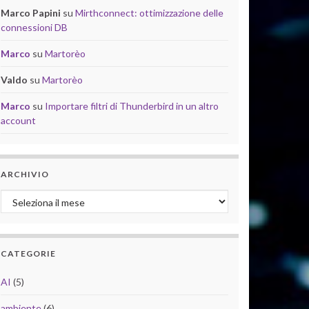
Marco Papini
su
Mirthconnect: ottimizzazione delle
connessioni DB
Marco
su
Martorèo
Valdo
su
Martorèo
Marco
su
Importare filtri di Thunderbird in un altro
account
ARCHIVIO
Archivio
CATEGORIE
AI
(5)
ambiente
(6)