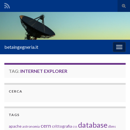
Atti
il
Search for:
mod
di
rice
betaingegneria.it
Attiv
la
navig
TAG:
INTERNET EXPLORER
CERCA
TAGS
database
cern
apache
crittografia
astronomia
css
dbms