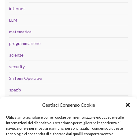
internet
LLM
matematica
programmazione
scienze
security
Sistemi Operativi
spazio
tecnologia
Gestisci Consenso Cookie
Uncategorized
Utilizziamo tecnologie come i cookie per memorizzare e/o accedere alle
informazioni del dispositivo. Lo facciamo per migliorare l'esperienza di
navigazione e per mostrare annunci personalizzati. Il consenso a queste
tecnologie ci consentirà di elaborare dati quali il comportamento di
META