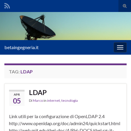
Atti
il
Search for:
mod
di
rice
betaingegneria.it
Attiv
la
navig
TAG:
LDAP
LDAP
APR
05
Di
Marco
in
internet
,
tecnologia
Link utili per la configurazione di OpenLDAP 2.4
http://www.openldap.org/doc/admin24/quickstart.html
http://web.mit.edu/rhel-doc/4/RH-DOCS/rhel-rg-it-