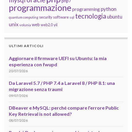
php7
programmazione
python
programming
tecnologia
ubuntu
software
security
quantum computing
sql
unix
web
yii
web2.0
volunia
ULTIMI ARTICOLI
Aggiornare il firmware UEFI su Ubuntu: la mia
esperienza con fwupd
20/07/2026
Da Laravel 5.7 / PHP 7.4 a Laravel 8 / PHP 8.1: una
migrazione senza traumi
09/07/2026
DBeaver e MySQL: perché compare l’errore Public
Key Retrieval is not allowed?
08/07/2026