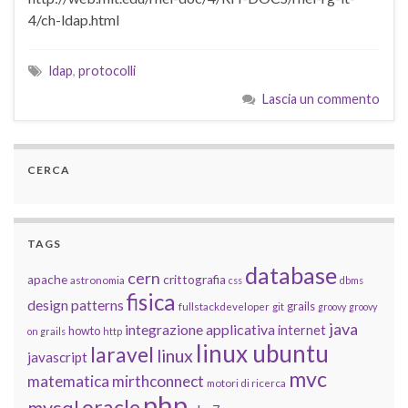
4/ch-ldap.html
ldap
,
protocolli
Lascia un commento
CERCA
TAGS
database
cern
apache
crittografia
astronomia
css
dbms
fisica
design patterns
grails
fullstackdeveloper
git
groovy
groovy
java
integrazione applicativa
internet
howto
on grails
http
linux ubuntu
laravel
linux
javascript
mvc
matematica
mirthconnect
motori di ricerca
php
oracle
mysql